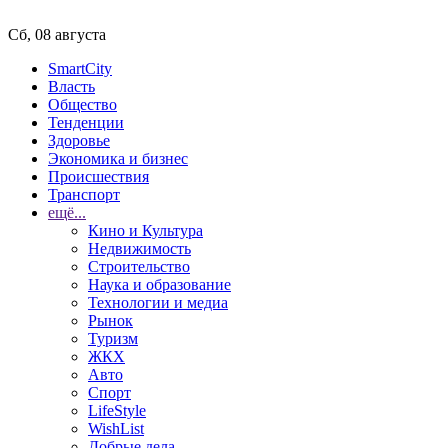
Сб, 08 августа
SmartCity
Власть
Общество
Тенденции
Здоровье
Экономика и бизнес
Происшествия
Транспорт
ещё...
Кино и Культура
Недвижимость
Строительство
Наука и образование
Технологии и медиа
Рынок
Туризм
ЖКХ
Авто
Спорт
LifeStyle
WishList
Добрые дела