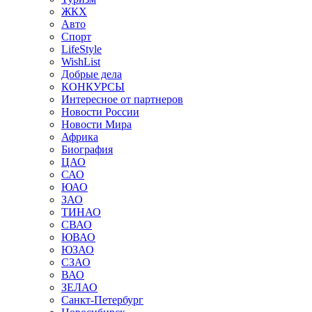
ЖКХ
Авто
Спорт
LifeStyle
WishList
Добрые дела
КОНКУРСЫ
Интересное от партнеров
Новости России
Новости Мира
Африка
Биография
ЦАО
САО
ЮАО
ЗАО
ТИНАО
СВАО
ЮВАО
ЮЗАО
СЗАО
ВАО
ЗЕЛАО
Санкт-Петербург