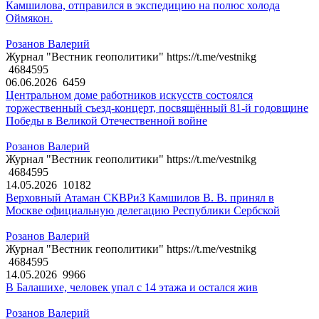
Камшилова, отправился в экспедицию на полюс холода
Оймякон.
Розанов Валерий
Журнал "Вестник геополитики" https://t.me/vestnikg
4684595
06.06.2026
6459
Центральном доме работников искусств состоялся
торжественный съезд-концерт, посвящённый 81-й годовщине
Победы в Великой Отечественной войне
Розанов Валерий
Журнал "Вестник геополитики" https://t.me/vestnikg
4684595
14.05.2026
10182
Верховный Атаман СКВРиЗ Камшилов В. В. принял в
Москве официальную делегацию Республики Сербской
Розанов Валерий
Журнал "Вестник геополитики" https://t.me/vestnikg
4684595
14.05.2026
9966
В Балашихе, человек упал с 14 этажа и остался жив
Розанов Валерий