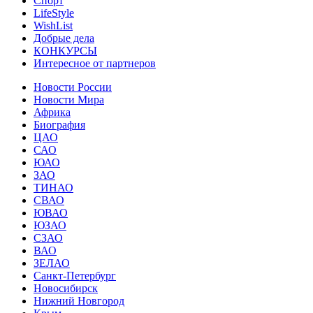
Спорт
LifeStyle
WishList
Добрые дела
КОНКУРСЫ
Интересное от партнеров
Новости России
Новости Мира
Африка
Биография
ЦАО
САО
ЮАО
ЗАО
ТИНАО
СВАО
ЮВАО
ЮЗАО
СЗАО
ВАО
ЗЕЛАО
Санкт-Петербург
Новосибирск
Нижний Новгород