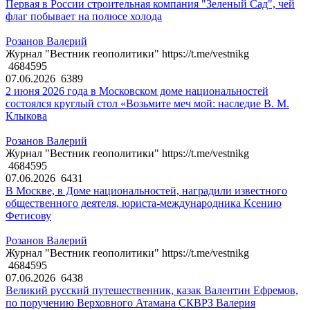
Первая в России строительная компания "Зеленый Сад", чей
флаг побывает на полюсе холода
Розанов Валерий
Журнал "Вестник геополитики" https://t.me/vestnikg
4684595
07.06.2026
6389
2 июня 2026 года в Московском доме национальностей
состоялся круглый стол «Возьмите меч мой: наследие В. М.
Клыкова
Розанов Валерий
Журнал "Вестник геополитики" https://t.me/vestnikg
4684595
07.06.2026
6431
В Москве, в Доме национальностей, наградили известного
общественного деятеля, юриста-международника Ксению
Фетисову
Розанов Валерий
Журнал "Вестник геополитики" https://t.me/vestnikg
4684595
07.06.2026
6438
Великий русский путешественник, казак Валентин Ефремов,
по поручению Верховного Атамана СКВРЗ Валерия