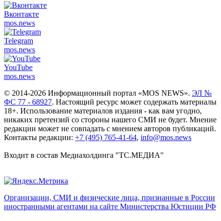
Вконтакте
mos.
news
Telegram
mos.
news
YouTube
mos.
news
© 2014-2026 Информационный портал «MOS NEWS».
ЭЛ №
ФС 77 - 68927
. Настоящий ресурс может содержать материалы
18+. Использование материалов издания - как вам угодно,
никаких претензий со стороны нашего СМИ не будет. Мнение
редакции может не совпадать с мнением авторов публикаций.
Контакты редакции:
+7 (495) 765-41-64
,
info@mos.news
Входит в состав Медиахолдинга "ТС.МЕДИА"
Организации, СМИ и физические лица, признанные в России
иностранными агентами на сайте Министерства Юстиции РФ