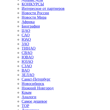
КОНКУРСЫ
Интересное от партнеров
Новости России
Новости Мира
Африка
Биография
ЦАО
САО
ЮАО
ЗАО
ТИНАО
СВАО
ЮВАО
ЮЗАО
СЗАО
ВАО
ЗЕЛАО
Санкт-Петербург
Новосибирск
Нижний Новгород
Крым
Аналоги
Самое дешевое
TOP