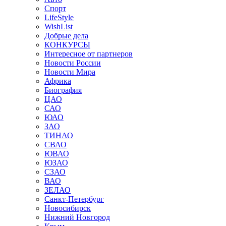
Спорт
LifeStyle
WishList
Добрые дела
КОНКУРСЫ
Интересное от партнеров
Новости России
Новости Мира
Африка
Биография
ЦАО
САО
ЮАО
ЗАО
ТИНАО
СВАО
ЮВАО
ЮЗАО
СЗАО
ВАО
ЗЕЛАО
Санкт-Петербург
Новосибирск
Нижний Новгород