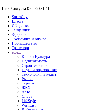
Пт, 07 августа
€94.06
$81.41
SmartCity
Власть
Общество
Тенденции
Здоровье
Экономика и бизнес
Происшествия
Транспорт
ещё...
Кино и Культура
Недвижимость
Строительство
Наука и образование
Технологии и медиа
Рынок
Туризм
ЖКХ
Авто
Спорт
LifeStyle
WishList
Добрые дела