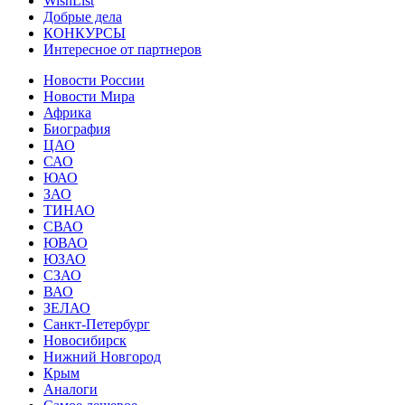
WishList
Добрые дела
КОНКУРСЫ
Интересное от партнеров
Новости России
Новости Мира
Африка
Биография
ЦАО
САО
ЮАО
ЗАО
ТИНАО
СВАО
ЮВАО
ЮЗАО
СЗАО
ВАО
ЗЕЛАО
Санкт-Петербург
Новосибирск
Нижний Новгород
Крым
Аналоги