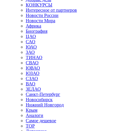
КОНКУРСЫ
Интересное от партнеров
Новости России
Новости Мира
Африка
Биография
ЦАО
САО
ЮАО
ЗАО
ТИНАО
СВАО
ЮВАО
ЮЗАО
СЗАО
ВАО
ЗЕЛАО
Санкт-Петербург
Новосибирск
Нижний Новгород
Крым
Аналоги
Самое дешевое
TOP