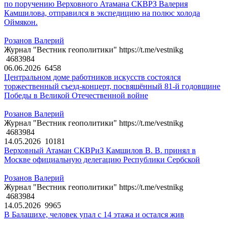
по поручению Верховного Атамана СКВРЗ Валерия
Камшилова, отправился в экспедицию на полюс холода
Оймякон.
Розанов Валерий
Журнал "Вестник геополитики" https://t.me/vestnikg
4683984
06.06.2026
6458
Центральном доме работников искусств состоялся
торжественный съезд-концерт, посвящённый 81-й годовщине
Победы в Великой Отечественной войне
Розанов Валерий
Журнал "Вестник геополитики" https://t.me/vestnikg
4683984
14.05.2026
10181
Верховный Атаман СКВРиЗ Камшилов В. В. принял в
Москве официальную делегацию Республики Сербской
Розанов Валерий
Журнал "Вестник геополитики" https://t.me/vestnikg
4683984
14.05.2026
9965
В Балашихе, человек упал с 14 этажа и остался жив