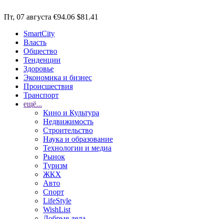
Пт, 07 августа
€94.06
$81.41
SmartCity
Власть
Общество
Тенденции
Здоровье
Экономика и бизнес
Происшествия
Транспорт
ещё...
Кино и Культура
Недвижимость
Строительство
Наука и образование
Технологии и медиа
Рынок
Туризм
ЖКХ
Авто
Спорт
LifeStyle
WishList
Добрые дела