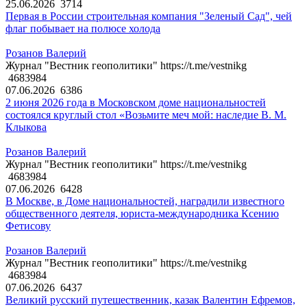
25.06.2026
3714
Первая в России строительная компания "Зеленый Сад", чей
флаг побывает на полюсе холода
Розанов Валерий
Журнал "Вестник геополитики" https://t.me/vestnikg
4683984
07.06.2026
6386
2 июня 2026 года в Московском доме национальностей
состоялся круглый стол «Возьмите меч мой: наследие В. М.
Клыкова
Розанов Валерий
Журнал "Вестник геополитики" https://t.me/vestnikg
4683984
07.06.2026
6428
В Москве, в Доме национальностей, наградили известного
общественного деятеля, юриста-международника Ксению
Фетисову
Розанов Валерий
Журнал "Вестник геополитики" https://t.me/vestnikg
4683984
07.06.2026
6437
Великий русский путешественник, казак Валентин Ефремов,