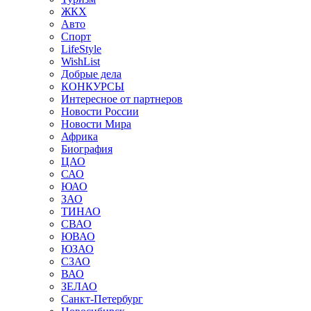
ЖКХ
Авто
Спорт
LifeStyle
WishList
Добрые дела
КОНКУРСЫ
Интересное от партнеров
Новости России
Новости Мира
Африка
Биография
ЦАО
САО
ЮАО
ЗАО
ТИНАО
СВАО
ЮВАО
ЮЗАО
СЗАО
ВАО
ЗЕЛАО
Санкт-Петербург