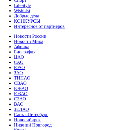
Спорт
LifeStyle
WishList
Добрые дела
КОНКУРСЫ
Интересное от партнеров
Новости России
Новости Мира
Африка
Биография
ЦАО
САО
ЮАО
ЗАО
ТИНАО
СВАО
ЮВАО
ЮЗАО
СЗАО
ВАО
ЗЕЛАО
Санкт-Петербург
Новосибирск
Нижний Новгород