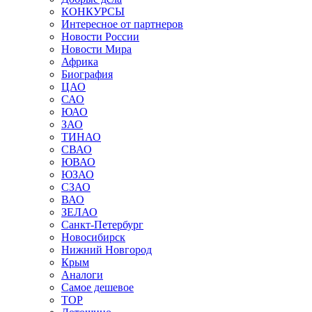
КОНКУРСЫ
Интересное от партнеров
Новости России
Новости Мира
Африка
Биография
ЦАО
САО
ЮАО
ЗАО
ТИНАО
СВАО
ЮВАО
ЮЗАО
СЗАО
ВАО
ЗЕЛАО
Санкт-Петербург
Новосибирск
Нижний Новгород
Крым
Аналоги
Самое дешевое
TOP