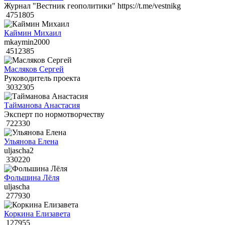
Журнал "Вестник геополитики" https://t.me/vestnikg
4751805
Каймин Михаил
mkaymin2000
4512385
Масляков Сергей
Руководитель проекта
3032305
Тайманова Анастасия
Эксперт по нормотворчеству
722330
Ульянова Елена
uljascha2
330220
Фольшина Лёля
uljascha
277930
Коркина Елизавета
127955