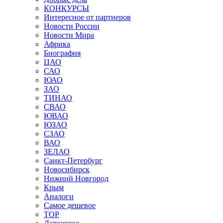
КОНКУРСЫ
Интересное от партнеров
Новости России
Новости Мира
Африка
Биография
ЦАО
САО
ЮАО
ЗАО
ТИНАО
СВАО
ЮВАО
ЮЗАО
СЗАО
ВАО
ЗЕЛАО
Санкт-Петербург
Новосибирск
Нижний Новгород
Крым
Аналоги
Самое дешевое
TOP