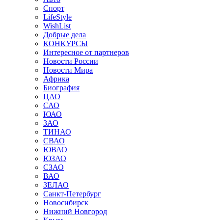
Спорт
LifeStyle
WishList
Добрые дела
КОНКУРСЫ
Интересное от партнеров
Новости России
Новости Мира
Африка
Биография
ЦАО
САО
ЮАО
ЗАО
ТИНАО
СВАО
ЮВАО
ЮЗАО
СЗАО
ВАО
ЗЕЛАО
Санкт-Петербург
Новосибирск
Нижний Новгород