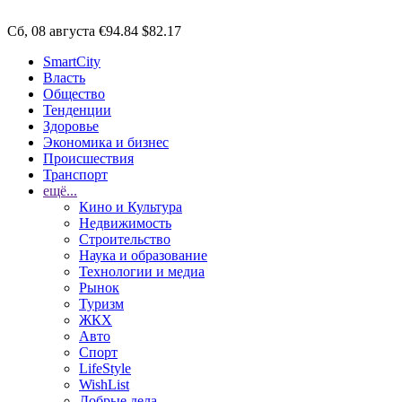
Сб, 08 августа
€94.84
$82.17
SmartCity
Власть
Общество
Тенденции
Здоровье
Экономика и бизнес
Происшествия
Транспорт
ещё...
Кино и Культура
Недвижимость
Строительство
Наука и образование
Технологии и медиа
Рынок
Туризм
ЖКХ
Авто
Спорт
LifeStyle
WishList
Добрые дела