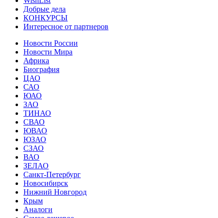
WishList
Добрые дела
КОНКУРСЫ
Интересное от партнеров
Новости России
Новости Мира
Африка
Биография
ЦАО
САО
ЮАО
ЗАО
ТИНАО
СВАО
ЮВАО
ЮЗАО
СЗАО
ВАО
ЗЕЛАО
Санкт-Петербург
Новосибирск
Нижний Новгород
Крым
Аналоги