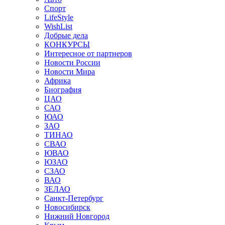
Спорт
LifeStyle
WishList
Добрые дела
КОНКУРСЫ
Интересное от партнеров
Новости России
Новости Мира
Африка
Биография
ЦАО
САО
ЮАО
ЗАО
ТИНАО
СВАО
ЮВАО
ЮЗАО
СЗАО
ВАО
ЗЕЛАО
Санкт-Петербург
Новосибирск
Нижний Новгород