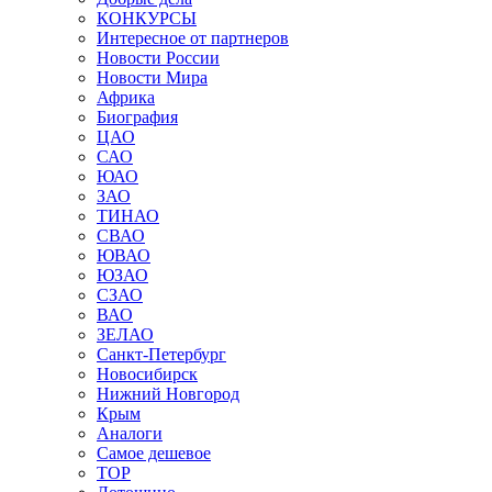
КОНКУРСЫ
Интересное от партнеров
Новости России
Новости Мира
Африка
Биография
ЦАО
САО
ЮАО
ЗАО
ТИНАО
СВАО
ЮВАО
ЮЗАО
СЗАО
ВАО
ЗЕЛАО
Санкт-Петербург
Новосибирск
Нижний Новгород
Крым
Аналоги
Самое дешевое
TOP