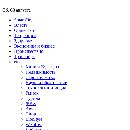
Сб, 08 августа
SmartCity
Власть
Общество
Тенденции
Здоровье
Экономика и бизнес
Происшествия
Транспорт
ещё...
Кино и Культура
Недвижимость
Строительство
Наука и образование
Технологии и медиа
Рынок
Туризм
ЖКХ
Авто
Спорт
LifeStyle
WishList
Добрые дела