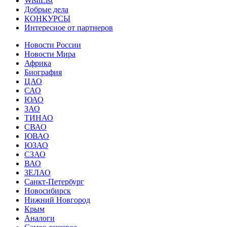
WishList
Добрые дела
КОНКУРСЫ
Интересное от партнеров
Новости России
Новости Мира
Африка
Биография
ЦАО
САО
ЮАО
ЗАО
ТИНАО
СВАО
ЮВАО
ЮЗАО
СЗАО
ВАО
ЗЕЛАО
Санкт-Петербург
Новосибирск
Нижний Новгород
Крым
Аналоги