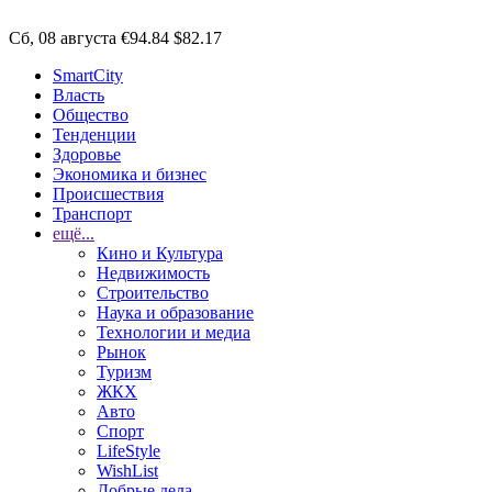
Сб, 08 августа
€94.84
$82.17
SmartCity
Власть
Общество
Тенденции
Здоровье
Экономика и бизнес
Происшествия
Транспорт
ещё...
Кино и Культура
Недвижимость
Строительство
Наука и образование
Технологии и медиа
Рынок
Туризм
ЖКХ
Авто
Спорт
LifeStyle
WishList
Добрые дела