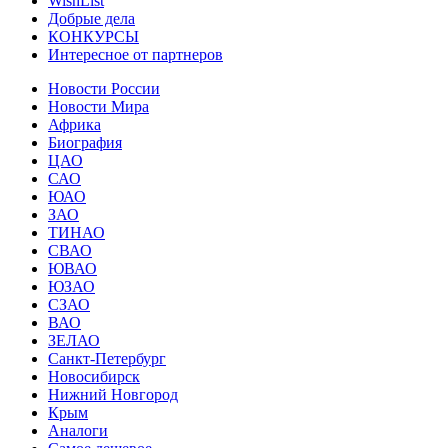
WishList
Добрые дела
КОНКУРСЫ
Интересное от партнеров
Новости России
Новости Мира
Африка
Биография
ЦАО
САО
ЮАО
ЗАО
ТИНАО
СВАО
ЮВАО
ЮЗАО
СЗАО
ВАО
ЗЕЛАО
Санкт-Петербург
Новосибирск
Нижний Новгород
Крым
Аналоги