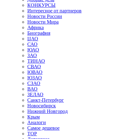
КОНКУРСЫ
Интересное от партнеров
Новости России
Новости Мира
Африка
Биография
ЦАО
САО
ЮАО
ЗАО
ТИНАО
СВАО
ЮВАО
ЮЗАО
СЗАО
ВАО
ЗЕЛАО
Санкт-Петербург
Новосибирск
Нижний Новгород
Крым
Аналоги
Самое дешевое
TOP