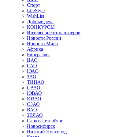
Спорт
LifeStyle
WishList
Добрые дела
КОНКУРСЫ
Интересное от партнеров
Новости России
Новости Мира
Африка
Биография
ЦАО
САО
ЮАО
ЗАО
ТИНАО
СВАО
ЮВАО
ЮЗАО
СЗАО
ВАО
ЗЕЛАО
Санкт-Петербург
Новосибирск
Нижний Новгород