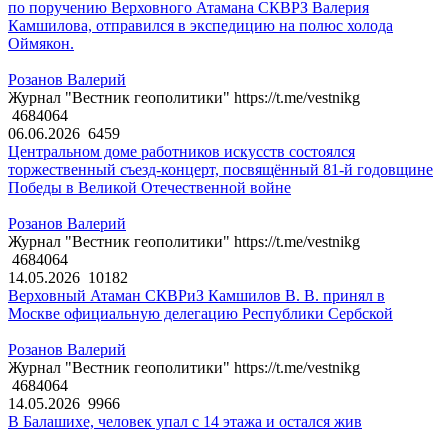
по поручению Верховного Атамана СКВРЗ Валерия
Камшилова, отправился в экспедицию на полюс холода
Оймякон.
Розанов Валерий
Журнал "Вестник геополитики" https://t.me/vestnikg
4684064
06.06.2026
6459
Центральном доме работников искусств состоялся
торжественный съезд-концерт, посвящённый 81-й годовщине
Победы в Великой Отечественной войне
Розанов Валерий
Журнал "Вестник геополитики" https://t.me/vestnikg
4684064
14.05.2026
10182
Верховный Атаман СКВРиЗ Камшилов В. В. принял в
Москве официальную делегацию Республики Сербской
Розанов Валерий
Журнал "Вестник геополитики" https://t.me/vestnikg
4684064
14.05.2026
9966
В Балашихе, человек упал с 14 этажа и остался жив