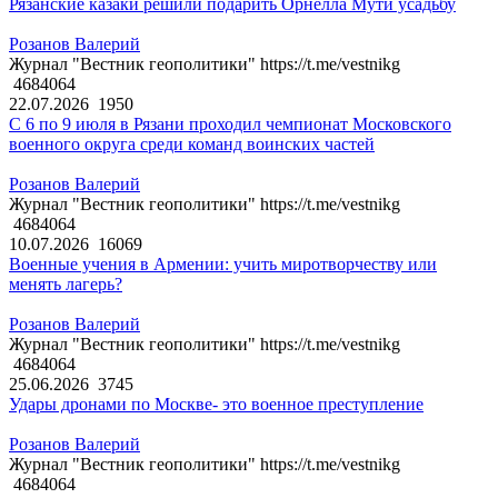
Рязанские казаки решили подарить Орнелла Мути усадьбу
Розанов Валерий
Журнал "Вестник геополитики" https://t.me/vestnikg
4684064
22.07.2026
1950
С 6 по 9 июля в Рязани проходил чемпионат Московского
военного округа среди команд воинских частей
Розанов Валерий
Журнал "Вестник геополитики" https://t.me/vestnikg
4684064
10.07.2026
16069
Военные учения в Армении: учить миротворчеству или
менять лагерь?
Розанов Валерий
Журнал "Вестник геополитики" https://t.me/vestnikg
4684064
25.06.2026
3745
Удары дронами по Москве- это военное преступление
Розанов Валерий
Журнал "Вестник геополитики" https://t.me/vestnikg
4684064