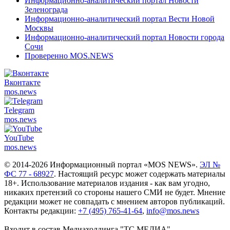
Информационно-аналитический портал Новости
Зеленограда
Информационно-аналитический портал Вести Новой
Москвы
Информационно-аналитический портал Новости города
Сочи
Проверенно MOS.NEWS
Вконтакте
mos.
news
Telegram
mos.
news
YouTube
mos.
news
© 2014-2026 Информационный портал «MOS NEWS».
ЭЛ №
ФС 77 - 68927
. Настоящий ресурс может содержать материалы
18+. Использование материалов издания - как вам угодно,
никаких претензий со стороны нашего СМИ не будет. Мнение
редакции может не совпадать с мнением авторов публикаций.
Контакты редакции:
+7 (495) 765-41-64
,
info@mos.news
Входит в состав Медиахолдинга "ТС.МЕДИА"