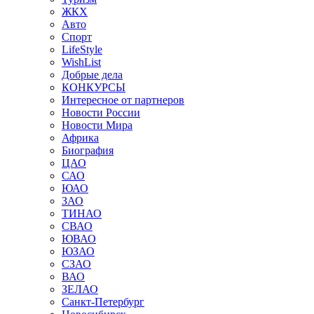
ЖКХ
Авто
Спорт
LifeStyle
WishList
Добрые дела
КОНКУРСЫ
Интересное от партнеров
Новости России
Новости Мира
Африка
Биография
ЦАО
САО
ЮАО
ЗАО
ТИНАО
СВАО
ЮВАО
ЮЗАО
СЗАО
ВАО
ЗЕЛАО
Санкт-Петербург