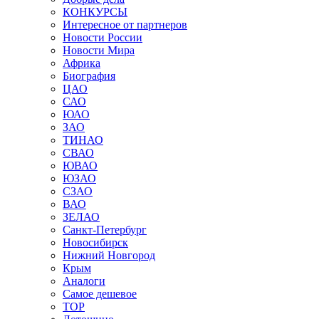
КОНКУРСЫ
Интересное от партнеров
Новости России
Новости Мира
Африка
Биография
ЦАО
САО
ЮАО
ЗАО
ТИНАО
СВАО
ЮВАО
ЮЗАО
СЗАО
ВАО
ЗЕЛАО
Санкт-Петербург
Новосибирск
Нижний Новгород
Крым
Аналоги
Самое дешевое
TOP