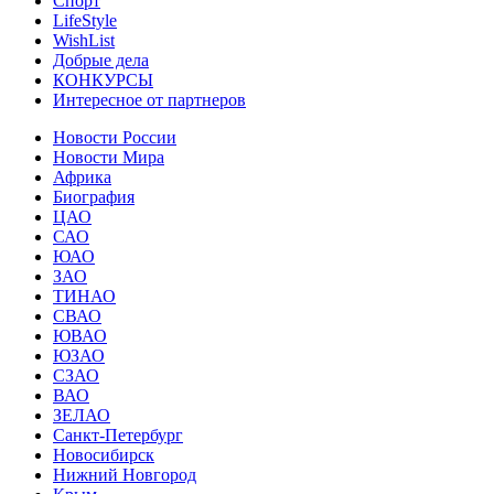
Спорт
LifeStyle
WishList
Добрые дела
КОНКУРСЫ
Интересное от партнеров
Новости России
Новости Мира
Африка
Биография
ЦАО
САО
ЮАО
ЗАО
ТИНАО
СВАО
ЮВАО
ЮЗАО
СЗАО
ВАО
ЗЕЛАО
Санкт-Петербург
Новосибирск
Нижний Новгород