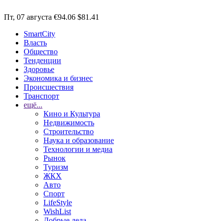
Пт, 07 августа
€94.06
$81.41
SmartCity
Власть
Общество
Тенденции
Здоровье
Экономика и бизнес
Происшествия
Транспорт
ещё...
Кино и Культура
Недвижимость
Строительство
Наука и образование
Технологии и медиа
Рынок
Туризм
ЖКХ
Авто
Спорт
LifeStyle
WishList
Добрые дела