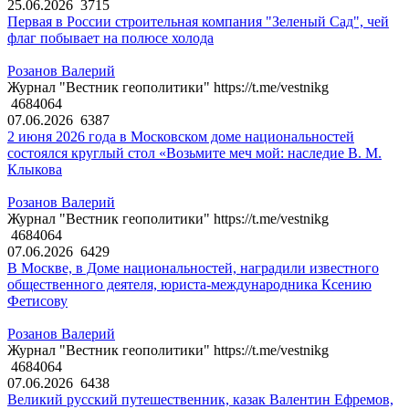
25.06.2026
3715
Первая в России строительная компания "Зеленый Сад", чей
флаг побывает на полюсе холода
Розанов Валерий
Журнал "Вестник геополитики" https://t.me/vestnikg
4684064
07.06.2026
6387
2 июня 2026 года в Московском доме национальностей
состоялся круглый стол «Возьмите меч мой: наследие В. М.
Клыкова
Розанов Валерий
Журнал "Вестник геополитики" https://t.me/vestnikg
4684064
07.06.2026
6429
В Москве, в Доме национальностей, наградили известного
общественного деятеля, юриста-международника Ксению
Фетисову
Розанов Валерий
Журнал "Вестник геополитики" https://t.me/vestnikg
4684064
07.06.2026
6438
Великий русский путешественник, казак Валентин Ефремов,