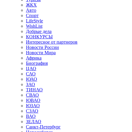
ЖКХ
Авто
Спорт
LifeStyle
WishList
Добрые дела
КОНКУРСЫ
Интересное от партнеров
Новости России
Новости Мира
Африка
Биография
ЦАО
САО
ЮАО
ЗАО
ТИНАО
СВАО
ЮВАО
ЮЗАО
СЗАО
ВАО
ЗЕЛАО
Санкт-Петербург