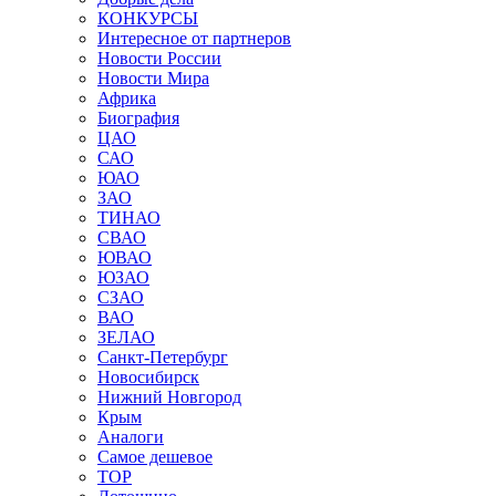
КОНКУРСЫ
Интересное от партнеров
Новости России
Новости Мира
Африка
Биография
ЦАО
САО
ЮАО
ЗАО
ТИНАО
СВАО
ЮВАО
ЮЗАО
СЗАО
ВАО
ЗЕЛАО
Санкт-Петербург
Новосибирск
Нижний Новгород
Крым
Аналоги
Самое дешевое
TOP