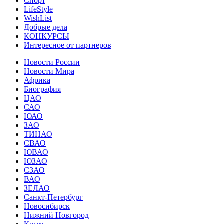
Спорт
LifeStyle
WishList
Добрые дела
КОНКУРСЫ
Интересное от партнеров
Новости России
Новости Мира
Африка
Биография
ЦАО
САО
ЮАО
ЗАО
ТИНАО
СВАО
ЮВАО
ЮЗАО
СЗАО
ВАО
ЗЕЛАО
Санкт-Петербург
Новосибирск
Нижний Новгород