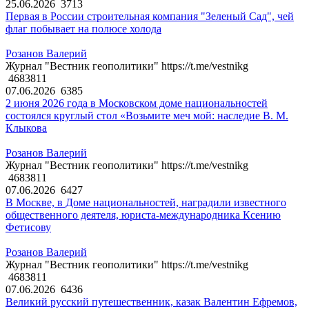
25.06.2026
3713
Первая в России строительная компания "Зеленый Сад", чей
флаг побывает на полюсе холода
Розанов Валерий
Журнал "Вестник геополитики" https://t.me/vestnikg
4683811
07.06.2026
6385
2 июня 2026 года в Московском доме национальностей
состоялся круглый стол «Возьмите меч мой: наследие В. М.
Клыкова
Розанов Валерий
Журнал "Вестник геополитики" https://t.me/vestnikg
4683811
07.06.2026
6427
В Москве, в Доме национальностей, наградили известного
общественного деятеля, юриста-международника Ксению
Фетисову
Розанов Валерий
Журнал "Вестник геополитики" https://t.me/vestnikg
4683811
07.06.2026
6436
Великий русский путешественник, казак Валентин Ефремов,