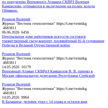
по поручению Верховного Атамана СКВРЗ Валерия
Камшилова, отправился в экспедицию на полюс холода
Оймякон.
Розанов Валерий
Журнал "Вестник геополитики" https://t.me/vestnikg
4683811
06.06.2026
6456
Центральном доме работников искусств состоялся
торжественный съезд-концерт, посвящённый 81-й годовщине
Победы в Великой Отечественной войне
Розанов Валерий
Журнал "Вестник геополитики" https://t.me/vestnikg
4683811
14.05.2026
10179
Верховный Атаман СКВРиЗ Камшилов В. В. принял в
Москве официальную делегацию Республики Сербской
Розанов Валерий
Журнал "Вестник геополитики" https://t.me/vestnikg
4683811
14.05.2026
9964
В Балашихе, человек упал с 14 этажа и остался жив