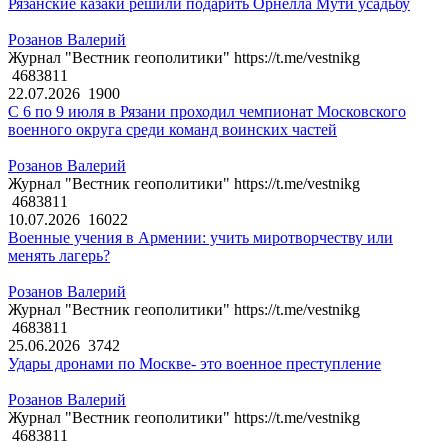
Рязанские казаки решили подарить Орнелла Мути усадьбу
Розанов Валерий
Журнал "Вестник геополитики" https://t.me/vestnikg
4683811
22.07.2026
1900
С 6 по 9 июля в Рязани проходил чемпионат Московского
военного округа среди команд воинских частей
Розанов Валерий
Журнал "Вестник геополитики" https://t.me/vestnikg
4683811
10.07.2026
16022
Военные учения в Армении: учить миротворчеству или
менять лагерь?
Розанов Валерий
Журнал "Вестник геополитики" https://t.me/vestnikg
4683811
25.06.2026
3742
Удары дронами по Москве- это военное преступление
Розанов Валерий
Журнал "Вестник геополитики" https://t.me/vestnikg
4683811