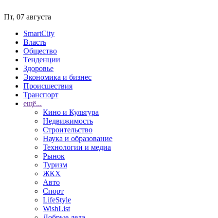
Пт, 07 августа
SmartCity
Власть
Общество
Тенденции
Здоровье
Экономика и бизнес
Происшествия
Транспорт
ещё...
Кино и Культура
Недвижимость
Строительство
Наука и образование
Технологии и медиа
Рынок
Туризм
ЖКХ
Авто
Спорт
LifeStyle
WishList
Добрые дела