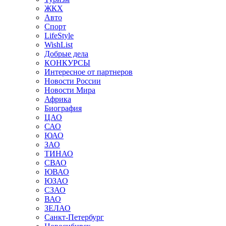
ЖКХ
Авто
Спорт
LifeStyle
WishList
Добрые дела
КОНКУРСЫ
Интересное от партнеров
Новости России
Новости Мира
Африка
Биография
ЦАО
САО
ЮАО
ЗАО
ТИНАО
СВАО
ЮВАО
ЮЗАО
СЗАО
ВАО
ЗЕЛАО
Санкт-Петербург