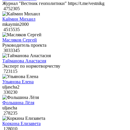
Журнал "Вестник геополитики" https://t.me/vestnikg
4752305
Каймин Михаил
mkaymin2000
4515535
Масляков Сергей
Руководитель проекта
3033345
Тайманова Анастасия
Эксперт по нормотворчеству
723115
Ульянова Елена
uljascha2
330230
Фольшина Лёля
uljascha
278235
Коркина Елизавета
128010