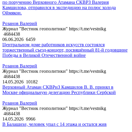
по поручению Верховного Атамана СКВРЗ Валерия
Камшилова, отправился в экспедицию на полюс холода
Оймякон.
Розанов Валерий
Журнал "Вестник геополитики" https://t.me/vestnikg
4684438
06.06.2026
6459
Центральном доме работников искусств состоялся
торжественный съезд-концерт, посвящённый 81-й годовщине
Победы в Великой Отечественной войне
Розанов Валерий
Журнал "Вестник геополитики" https://t.me/vestnikg
4684438
14.05.2026
10182
Верховный Атаман СКВРиЗ Камшилов В. В. принял в
Москве официальную делегацию Республики Сербской
Розанов Валерий
Журнал "Вестник геополитики" https://t.me/vestnikg
4684438
14.05.2026
9966
В Балашихе, человек упал с 14 этажа и остался жив