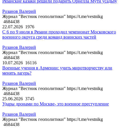
Рязанские казаки решили подарить Орнелла Мути усадьбу
Розанов Валерий
Журнал "Вестник геополитики" https://t.me/vestnikg
4684438
22.07.2026
1976
С 6 по 9 июля в Рязани проходил чемпионат Московского
военного округа среди команд воинских частей
Розанов Валерий
Журнал "Вестник геополитики" https://t.me/vestnikg
4684438
10.07.2026
16116
Военные учения в Армении: учить миротворчеству или
менять лагерь?
Розанов Валерий
Журнал "Вестник геополитики" https://t.me/vestnikg
4684438
25.06.2026
3745
Удары дронами по Москве- это военное преступление
Розанов Валерий
Журнал "Вестник геополитики" https://t.me/vestnikg
4684438