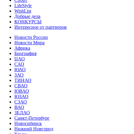
Спорт
LifeStyle
WishList
Добрые дела
КОНКУРСЫ
Интересное от партнеров
Новости России
Новости Мира
Африка
Биография
ЦАО
САО
ЮАО
ЗАО
ТИНАО
СВАО
ЮВАО
ЮЗАО
СЗАО
ВАО
ЗЕЛАО
Санкт-Петербург
Новосибирск
Нижний Новгород