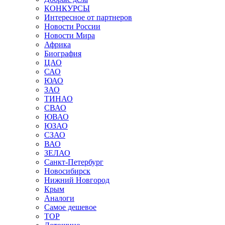
КОНКУРСЫ
Интересное от партнеров
Новости России
Новости Мира
Африка
Биография
ЦАО
САО
ЮАО
ЗАО
ТИНАО
СВАО
ЮВАО
ЮЗАО
СЗАО
ВАО
ЗЕЛАО
Санкт-Петербург
Новосибирск
Нижний Новгород
Крым
Аналоги
Самое дешевое
TOP