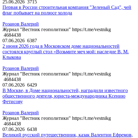
25.06.2026
3715
Первая в России строительная компания "Зеленый Сад", чей
флаг побывает на полюсе холода
Розанов Валерий
Журнал "Вестник геополитики" https://t.me/vestnikg
4684438
07.06.2026
6387
2 июня 2026 года в Московском доме национальностей
состоялся круглый стол «Возьмите меч мой: наследие В. М.
Клыкова
Розанов Валерий
Журнал "Вестник геополитики" https://t.me/vestnikg
4684438
07.06.2026
6429
В Москве, в Доме национальностей, наградили известного
общественного деятеля, юриста-международника Ксению
Фетисову
Розанов Валерий
Журнал "Вестник геополитики" https://t.me/vestnikg
4684438
07.06.2026
6438
Великий русский путешественник, казак Валентин Ефремов,