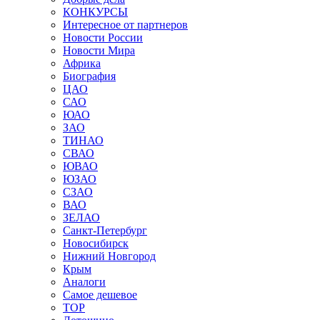
КОНКУРСЫ
Интересное от партнеров
Новости России
Новости Мира
Африка
Биография
ЦАО
САО
ЮАО
ЗАО
ТИНАО
СВАО
ЮВАО
ЮЗАО
СЗАО
ВАО
ЗЕЛАО
Санкт-Петербург
Новосибирск
Нижний Новгород
Крым
Аналоги
Самое дешевое
TOP