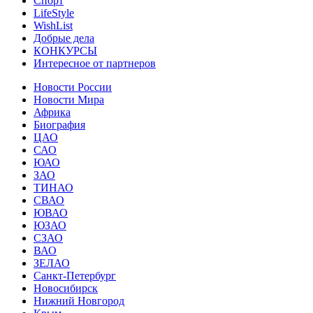
Спорт
LifeStyle
WishList
Добрые дела
КОНКУРСЫ
Интересное от партнеров
Новости России
Новости Мира
Африка
Биография
ЦАО
САО
ЮАО
ЗАО
ТИНАО
СВАО
ЮВАО
ЮЗАО
СЗАО
ВАО
ЗЕЛАО
Санкт-Петербург
Новосибирск
Нижний Новгород