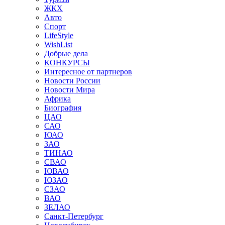
ЖКХ
Авто
Спорт
LifeStyle
WishList
Добрые дела
КОНКУРСЫ
Интересное от партнеров
Новости России
Новости Мира
Африка
Биография
ЦАО
САО
ЮАО
ЗАО
ТИНАО
СВАО
ЮВАО
ЮЗАО
СЗАО
ВАО
ЗЕЛАО
Санкт-Петербург