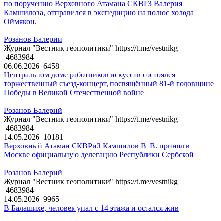
по поручению Верховного Атамана СКВРЗ Валерия
Камшилова, отправился в экспедицию на полюс холода
Оймякон.
Розанов Валерий
Журнал "Вестник геополитики" https://t.me/vestnikg
4683984
06.06.2026
6458
Центральном доме работников искусств состоялся
торжественный съезд-концерт, посвящённый 81-й годовщине
Победы в Великой Отечественной войне
Розанов Валерий
Журнал "Вестник геополитики" https://t.me/vestnikg
4683984
14.05.2026
10181
Верховный Атаман СКВРиЗ Камшилов В. В. принял в
Москве официальную делегацию Республики Сербской
Розанов Валерий
Журнал "Вестник геополитики" https://t.me/vestnikg
4683984
14.05.2026
9965
В Балашихе, человек упал с 14 этажа и остался жив