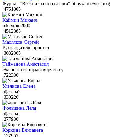
Журнал "Вестник геополитики" https://t.me/vestnikg
4751805
Каймин Михаил
mkaymin2000
4512385
Масляков Сергей
Руководитель проекта
3032305
Тайманова Анастасия
Эксперт по нормотворчеству
722330
Ульянова Елена
uljascha2
330220
Фольшина Лёля
uljascha
277930
Коркина Елизавета
127955