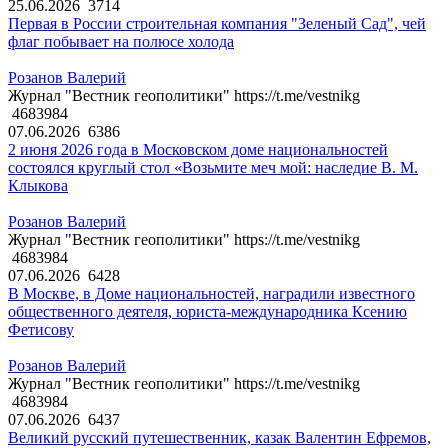
25.06.2026
3714
Первая в России строительная компания "Зеленый Сад", чей
флаг побывает на полюсе холода
Розанов Валерий
Журнал "Вестник геополитики" https://t.me/vestnikg
4683984
07.06.2026
6386
2 июня 2026 года в Московском доме национальностей
состоялся круглый стол «Возьмите меч мой: наследие В. М.
Клыкова
Розанов Валерий
Журнал "Вестник геополитики" https://t.me/vestnikg
4683984
07.06.2026
6428
В Москве, в Доме национальностей, наградили известного
общественного деятеля, юриста-международника Ксению
Фетисову
Розанов Валерий
Журнал "Вестник геополитики" https://t.me/vestnikg
4683984
07.06.2026
6437
Великий русский путешественник, казак Валентин Ефремов,