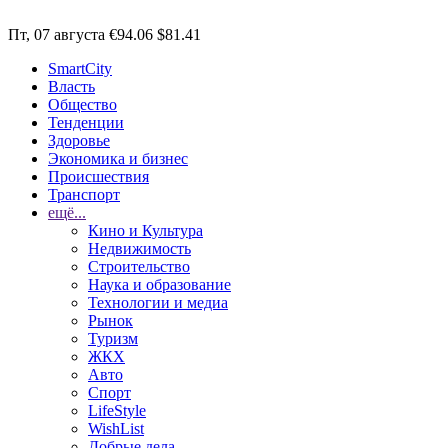
Пт, 07 августа
€94.06
$81.41
SmartCity
Власть
Общество
Тенденции
Здоровье
Экономика и бизнес
Происшествия
Транспорт
ещё...
Кино и Культура
Недвижимость
Строительство
Наука и образование
Технологии и медиа
Рынок
Туризм
ЖКХ
Авто
Спорт
LifeStyle
WishList
Добрые дела