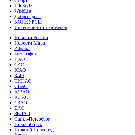
Спорт
LifeStyle
WishList
Добрые дела
КОНКУРСЫ
Интересное от партнеров
Новости России
Новости Мира
Африка
Биография
ЦАО
САО
ЮАО
ЗАО
ТИНАО
СВАО
ЮВАО
ЮЗАО
СЗАО
ВАО
ЗЕЛАО
Санкт-Петербург
Новосибирск
Нижний Новгород