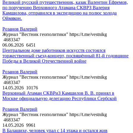
Великий русский путешественник, казак Валентин Ефремов,
по поручению Верховного Атамана СКВРЗ Валерия
Камшилова, отправился в экспедицию на полюс холода
Оймякон.
Розанов Валерий
Журнал "Вестник геополитики" https://t.me/vestnikg
4683347
06.06.2026
6451
Центральном доме работников искусств состоялся
торжественный съезд-концерт, посвящённый 81-й годовщине
Победы в Великой Отечественной войне
Розанов Валерий
Журнал "Вестник геополитики" https://t.me/vestnikg
4683347
14.05.2026
10176
Верховный Атаман СКВРиЗ Камшилов В. В. принял в
Москве официальную делегацию Республики Сербской
Розанов Валерий
Журнал "Вестник геополитики" https://t.me/vestnikg
4683347
14.05.2026
9961
В Балашихе, человек упал с 14 этажа и остался жив