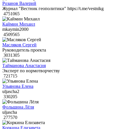
Розанов Валерий
Журнал "Вестник геополитики" https://t.me/vestnikg
4751065
Каймин Михаил
mkaymin2000
4509565
Масляков Сергей
Руководитель проекта
3031305
Тайманова Анастасия
Эксперт по нормотворчеству
721715
Ульянова Елена
uljascha2
330205
Фольшина Лёля
uljascha
277570
Коркина Елизавета