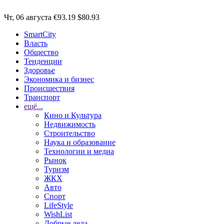
Чт, 06 августа
€93.19
$80.93
SmartCity
Власть
Общество
Тенденции
Здоровье
Экономика и бизнес
Происшествия
Транспорт
ещё...
Кино и Культура
Недвижимость
Строительство
Наука и образование
Технологии и медиа
Рынок
Туризм
ЖКХ
Авто
Спорт
LifeStyle
WishList
Добрые дела