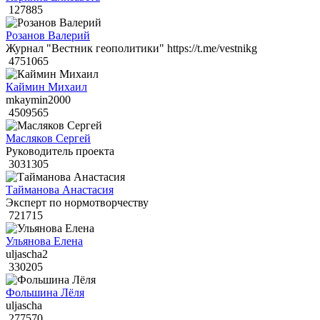
127885
Розанов Валерий
Журнал "Вестник геополитики" https://t.me/vestnikg
4751065
Каймин Михаил
mkaymin2000
4509565
Масляков Сергей
Руководитель проекта
3031305
Тайманова Анастасия
Эксперт по нормотворчеству
721715
Ульянова Елена
uljascha2
330205
Фольшина Лёля
uljascha
277570