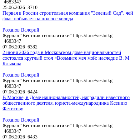
4683347
25.06.2026
3710
Первая в России строительная компания "Зеленый Сад", чей
флаг побывает на полюсе холода
Розанов Валерий
Журнал "Вестник геополитики" https://t.me/vestnikg
4683347
07.06.2026
6382
2 июня 2026 года в Московском доме национальностей
состоялся круглый стол «Возьмите меч мой: наследие В. М.
Клыкова
Розанов Валерий
Журнал "Вестник геополитики" https://t.me/vestnikg
4683347
07.06.2026
6424
В Москве, в Доме национальностей, наградили известного
общественного деятеля, юриста-международника Ксению
Фетисову
Розанов Валерий
Журнал "Вестник геополитики" https://t.me/vestnikg
4683347
07.06.2026
6433