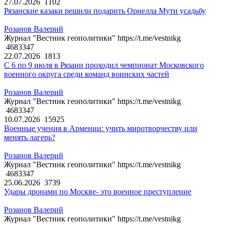
27.07.2026
1102
Рязанские казаки решили подарить Орнелла Мути усадьбу
Розанов Валерий
Журнал "Вестник геополитики" https://t.me/vestnikg
4683347
22.07.2026
1813
С 6 по 9 июля в Рязани проходил чемпионат Московского
военного округа среди команд воинских частей
Розанов Валерий
Журнал "Вестник геополитики" https://t.me/vestnikg
4683347
10.07.2026
15925
Военные учения в Армении: учить миротворчеству или
менять лагерь?
Розанов Валерий
Журнал "Вестник геополитики" https://t.me/vestnikg
4683347
25.06.2026
3739
Удары дронами по Москве- это военное преступление
Розанов Валерий
Журнал "Вестник геополитики" https://t.me/vestnikg