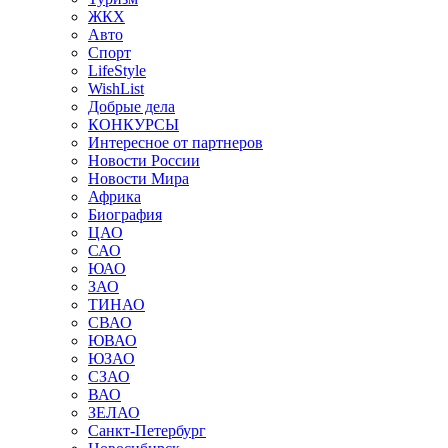
ЖКХ
Авто
Спорт
LifeStyle
WishList
Добрые дела
КОНКУРСЫ
Интересное от партнеров
Новости России
Новости Мира
Африка
Биография
ЦАО
САО
ЮАО
ЗАО
ТИНАО
СВАО
ЮВАО
ЮЗАО
СЗАО
ВАО
ЗЕЛАО
Санкт-Петербург