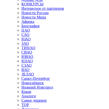
КОНКУРСЫ
Интересное от партнеров
Новости России
Новости Мира
Африка
Биография
ЦАО
САО
ЮАО
ЗАО
ТИНАО
СВАО
ЮВАО
ЮЗАО
СЗАО
ВАО
ЗЕЛАО
Санкт-Петербург
Новосибирск
Нижний Новгород
Крым
Аналоги
Самое дешевое
TOP