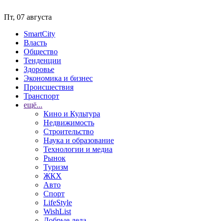
Пт, 07 августа
SmartCity
Власть
Общество
Тенденции
Здоровье
Экономика и бизнес
Происшествия
Транспорт
ещё...
Кино и Культура
Недвижимость
Строительство
Наука и образование
Технологии и медиа
Рынок
Туризм
ЖКХ
Авто
Спорт
LifeStyle
WishList
Добрые дела