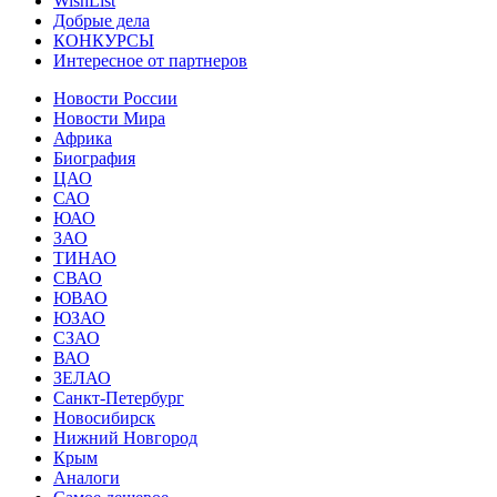
WishList
Добрые дела
КОНКУРСЫ
Интересное от партнеров
Новости России
Новости Мира
Африка
Биография
ЦАО
САО
ЮАО
ЗАО
ТИНАО
СВАО
ЮВАО
ЮЗАО
СЗАО
ВАО
ЗЕЛАО
Санкт-Петербург
Новосибирск
Нижний Новгород
Крым
Аналоги