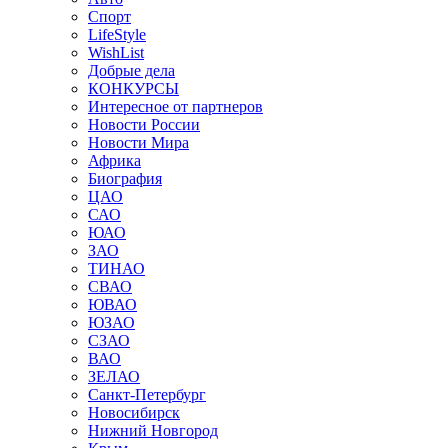
Спорт
LifeStyle
WishList
Добрые дела
КОНКУРСЫ
Интересное от партнеров
Новости России
Новости Мира
Африка
Биография
ЦАО
САО
ЮАО
ЗАО
ТИНАО
СВАО
ЮВАО
ЮЗАО
СЗАО
ВАО
ЗЕЛАО
Санкт-Петербург
Новосибирск
Нижний Новгород