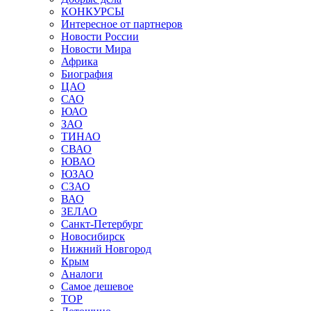
КОНКУРСЫ
Интересное от партнеров
Новости России
Новости Мира
Африка
Биография
ЦАО
САО
ЮАО
ЗАО
ТИНАО
СВАО
ЮВАО
ЮЗАО
СЗАО
ВАО
ЗЕЛАО
Санкт-Петербург
Новосибирск
Нижний Новгород
Крым
Аналоги
Самое дешевое
TOP