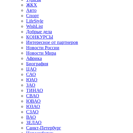
ЖКХ
Авто
Спорт
LifeStyle
WishList
Добрые дела
КОНКУРСЫ
Интересное от партнеров
Новости России
Новости Мира
Африка
Биография
ЦАО
САО
ЮАО
ЗАО
ТИНАО
СВАО
ЮВАО
ЮЗАО
СЗАО
ВАО
ЗЕЛАО
Санкт-Петербург