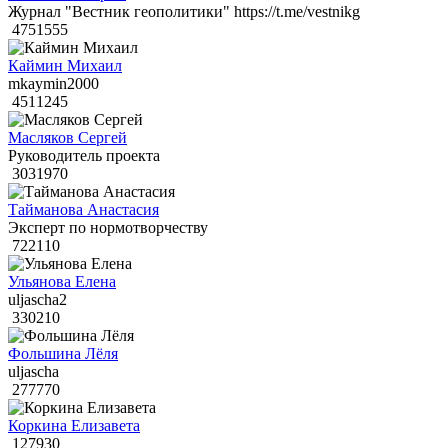
Журнал "Вестник геополитики" https://t.me/vestnikg
4751555
Каймин Михаил
mkaymin2000
4511245
Масляков Сергей
Руководитель проекта
3031970
Тайманова Анастасия
Эксперт по нормотворчеству
722110
Ульянова Елена
uljascha2
330210
Фольшина Лёля
uljascha
277770
Коркина Елизавета
127930