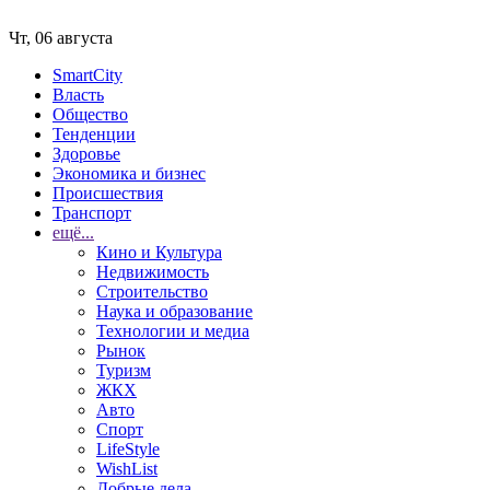
Чт, 06 августа
SmartCity
Власть
Общество
Тенденции
Здоровье
Экономика и бизнес
Происшествия
Транспорт
ещё...
Кино и Культура
Недвижимость
Строительство
Наука и образование
Технологии и медиа
Рынок
Туризм
ЖКХ
Авто
Спорт
LifeStyle
WishList
Добрые дела