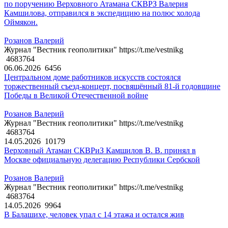
по поручению Верховного Атамана СКВРЗ Валерия
Камшилова, отправился в экспедицию на полюс холода
Оймякон.
Розанов Валерий
Журнал "Вестник геополитики" https://t.me/vestnikg
4683764
06.06.2026
6456
Центральном доме работников искусств состоялся
торжественный съезд-концерт, посвящённый 81-й годовщине
Победы в Великой Отечественной войне
Розанов Валерий
Журнал "Вестник геополитики" https://t.me/vestnikg
4683764
14.05.2026
10179
Верховный Атаман СКВРиЗ Камшилов В. В. принял в
Москве официальную делегацию Республики Сербской
Розанов Валерий
Журнал "Вестник геополитики" https://t.me/vestnikg
4683764
14.05.2026
9964
В Балашихе, человек упал с 14 этажа и остался жив