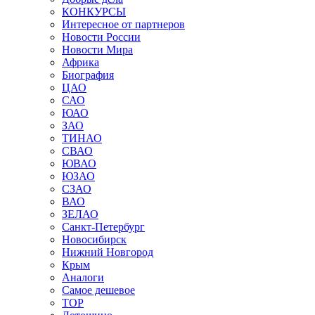
КОНКУРСЫ
Интересное от партнеров
Новости России
Новости Мира
Африка
Биография
ЦАО
САО
ЮАО
ЗАО
ТИНАО
СВАО
ЮВАО
ЮЗАО
СЗАО
ВАО
ЗЕЛАО
Санкт-Петербург
Новосибирск
Нижний Новгород
Крым
Аналоги
Самое дешевое
TOP