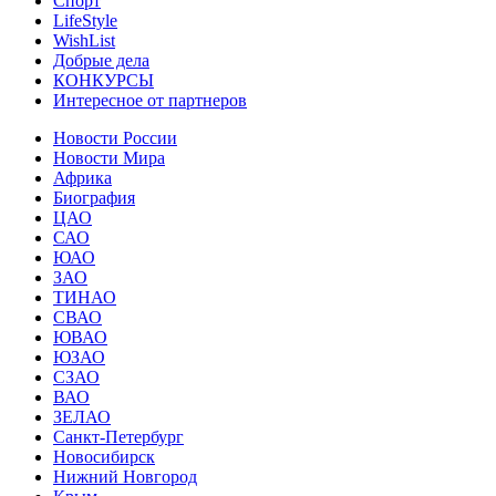
Спорт
LifeStyle
WishList
Добрые дела
КОНКУРСЫ
Интересное от партнеров
Новости России
Новости Мира
Африка
Биография
ЦАО
САО
ЮАО
ЗАО
ТИНАО
СВАО
ЮВАО
ЮЗАО
СЗАО
ВАО
ЗЕЛАО
Санкт-Петербург
Новосибирск
Нижний Новгород