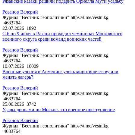
Рязанские казаки решили подарить Орнелла Мути усадьбу
Розанов Валерий
Журнал "Вестник геополитики" https://t.me/vestnikg
4683764
22.07.2026
1892
С 6 по 9 июля в Рязани проходил чемпионат Московского
военного округа среди команд воинских частей
Розанов Валерий
Журнал "Вестник геополитики" https://t.me/vestnikg
4683764
10.07.2026
16009
Военные учения в Армении: учить миротворчеству или
менять лагерь?
Розанов Валерий
Журнал "Вестник геополитики" https://t.me/vestnikg
4683764
25.06.2026
3742
Удары дронами по Москве- это военное преступление
Розанов Валерий
Журнал "Вестник геополитики" https://t.me/vestnikg
4683764