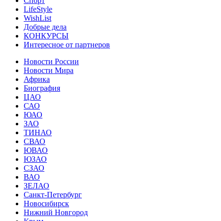
Спорт
LifeStyle
WishList
Добрые дела
КОНКУРСЫ
Интересное от партнеров
Новости России
Новости Мира
Африка
Биография
ЦАО
САО
ЮАО
ЗАО
ТИНАО
СВАО
ЮВАО
ЮЗАО
СЗАО
ВАО
ЗЕЛАО
Санкт-Петербург
Новосибирск
Нижний Новгород