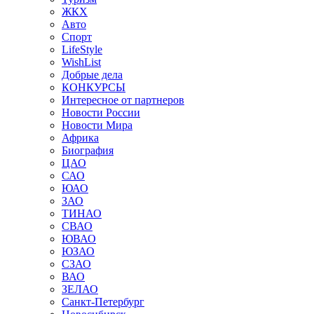
ЖКХ
Авто
Спорт
LifeStyle
WishList
Добрые дела
КОНКУРСЫ
Интересное от партнеров
Новости России
Новости Мира
Африка
Биография
ЦАО
САО
ЮАО
ЗАО
ТИНАО
СВАО
ЮВАО
ЮЗАО
СЗАО
ВАО
ЗЕЛАО
Санкт-Петербург