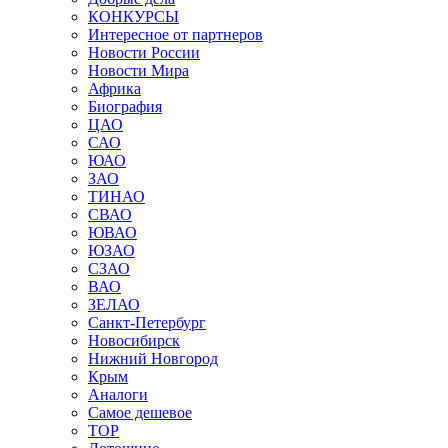
КОНКУРСЫ
Интересное от партнеров
Новости России
Новости Мира
Африка
Биография
ЦАО
САО
ЮАО
ЗАО
ТИНАО
СВАО
ЮВАО
ЮЗАО
СЗАО
ВАО
ЗЕЛАО
Санкт-Петербург
Новосибирск
Нижний Новгород
Крым
Аналоги
Самое дешевое
TOP