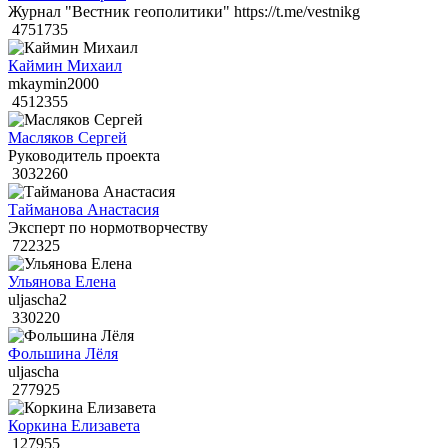
Журнал "Вестник геополитики" https://t.me/vestnikg
4751735
Каймин Михаил
mkaymin2000
4512355
Масляков Сергей
Руководитель проекта
3032260
Тайманова Анастасия
Эксперт по нормотворчеству
722325
Ульянова Елена
uljascha2
330220
Фольшина Лёля
uljascha
277925
Коркина Елизавета
127955