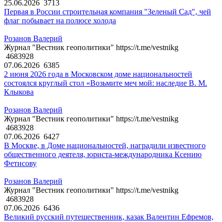
25.06.2026
3713
Первая в России строительная компания "Зеленый Сад", чей
флаг побывает на полюсе холода
Розанов Валерий
Журнал "Вестник геополитики" https://t.me/vestnikg
4683928
07.06.2026
6385
2 июня 2026 года в Московском доме национальностей
состоялся круглый стол «Возьмите меч мой: наследие В. М.
Клыкова
Розанов Валерий
Журнал "Вестник геополитики" https://t.me/vestnikg
4683928
07.06.2026
6427
В Москве, в Доме национальностей, наградили известного
общественного деятеля, юриста-международника Ксению
Фетисову
Розанов Валерий
Журнал "Вестник геополитики" https://t.me/vestnikg
4683928
07.06.2026
6436
Великий русский путешественник, казак Валентин Ефремов,