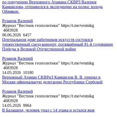
по поручению Верховного Атамана СКВРЗ Валерия
Камшилова, отправился в экспедицию на полюс холода
Оймякон.
Розанов Валерий
Журнал "Вестник геополитики" https://t.me/vestnikg
4683928
06.06.2026
6457
Центральном доме работников искусств состоялся
торжественный съезд-концерт, посвящённый 81-й годовщине
Победы в Великой Отечественной войне
Розанов Валерий
Журнал "Вестник геополитики" https://t.me/vestnikg
4683928
14.05.2026
10180
Верховный Атаман СКВРиЗ Камшилов В. В. принял в
Москве официальную делегацию Республики Сербской
Розанов Валерий
Журнал "Вестник геополитики" https://t.me/vestnikg
4683928
14.05.2026
9964
В Балашихе, человек упал с 14 этажа и остался жив