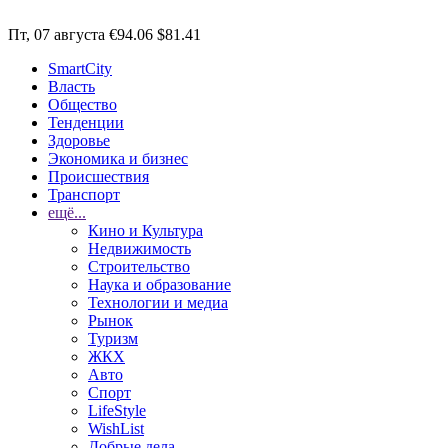
Пт, 07 августа
€94.06
$81.41
SmartCity
Власть
Общество
Тенденции
Здоровье
Экономика и бизнес
Происшествия
Транспорт
ещё...
Кино и Культура
Недвижимость
Строительство
Наука и образование
Технологии и медиа
Рынок
Туризм
ЖКХ
Авто
Спорт
LifeStyle
WishList
Добрые дела