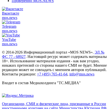
Проверенно MOS.NEWS
Вконтакте
mos.
news
Telegram
mos.
news
YouTube
mos.
news
© 2014-2026 Информационный портал «MOS NEWS».
ЭЛ №
ФС 77 - 68927
. Настоящий ресурс может содержать материалы
18+. Использование материалов издания - как вам угодно,
никаких претензий со стороны нашего СМИ не будет. Мнение
редакции может не совпадать с мнением авторов публикаций.
Контакты редакции:
+7 (495) 765-41-64
,
info@mos.news
Входит в состав Медиахолдинга "ТС.МЕДИА"
Организации, СМИ и физические лица, признанные в России
иностранными агентами на сайте Министерства Юстиции РФ