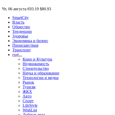
Чт, 06 августа
€93.19
$80.93
SmartCity
Власть
Общество
Тенденции
Здоровье
Экономика и бизнес
Происшествия
Транспорт
ещё...
Кино и Культура
Недвижимость
Строительство
Наука и образование
Технологии и медиа
Рынок
Туризм
ЖКХ
Авто
Спорт
LifeStyle
WishList
Добрые дела