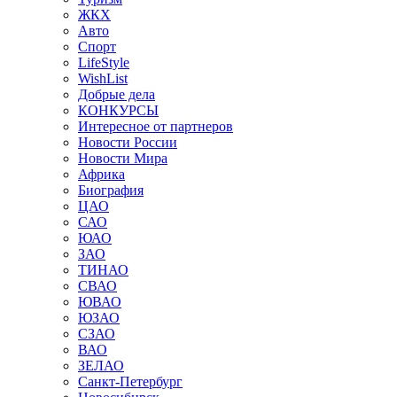
ЖКХ
Авто
Спорт
LifeStyle
WishList
Добрые дела
КОНКУРСЫ
Интересное от партнеров
Новости России
Новости Мира
Африка
Биография
ЦАО
САО
ЮАО
ЗАО
ТИНАО
СВАО
ЮВАО
ЮЗАО
СЗАО
ВАО
ЗЕЛАО
Санкт-Петербург