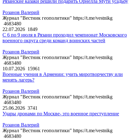
Рязанские казаки решили подарить Орнелла Мути усадьбу
Розанов Валерий
Журнал "Вестник геополитики" https://t.me/vestnikg
4683480
22.07.2026
1849
С 6 по 9 июля в Рязани проходил чемпионат Московского
военного округа среди команд воинских частей
Розанов Валерий
Журнал "Вестник геополитики" https://t.me/vestnikg
4683480
10.07.2026
15961
Военные учения в Армении: учить миротворчеству или
менять лагерь?
Розанов Валерий
Журнал "Вестник геополитики" https://t.me/vestnikg
4683480
25.06.2026
3741
Удары дронами по Москве- это военное преступление
Розанов Валерий
Журнал "Вестник геополитики" https://t.me/vestnikg
4683480