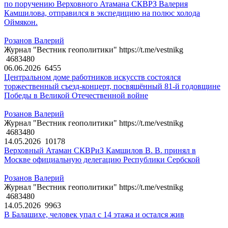
по поручению Верховного Атамана СКВРЗ Валерия
Камшилова, отправился в экспедицию на полюс холода
Оймякон.
Розанов Валерий
Журнал "Вестник геополитики" https://t.me/vestnikg
4683480
06.06.2026
6455
Центральном доме работников искусств состоялся
торжественный съезд-концерт, посвящённый 81-й годовщине
Победы в Великой Отечественной войне
Розанов Валерий
Журнал "Вестник геополитики" https://t.me/vestnikg
4683480
14.05.2026
10178
Верховный Атаман СКВРиЗ Камшилов В. В. принял в
Москве официальную делегацию Республики Сербской
Розанов Валерий
Журнал "Вестник геополитики" https://t.me/vestnikg
4683480
14.05.2026
9963
В Балашихе, человек упал с 14 этажа и остался жив