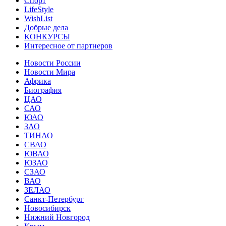
Спорт
LifeStyle
WishList
Добрые дела
КОНКУРСЫ
Интересное от партнеров
Новости России
Новости Мира
Африка
Биография
ЦАО
САО
ЮАО
ЗАО
ТИНАО
СВАО
ЮВАО
ЮЗАО
СЗАО
ВАО
ЗЕЛАО
Санкт-Петербург
Новосибирск
Нижний Новгород