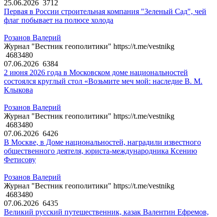
25.06.2026
3712
Первая в России строительная компания "Зеленый Сад", чей
флаг побывает на полюсе холода
Розанов Валерий
Журнал "Вестник геополитики" https://t.me/vestnikg
4683480
07.06.2026
6384
2 июня 2026 года в Московском доме национальностей
состоялся круглый стол «Возьмите меч мой: наследие В. М.
Клыкова
Розанов Валерий
Журнал "Вестник геополитики" https://t.me/vestnikg
4683480
07.06.2026
6426
В Москве, в Доме национальностей, наградили известного
общественного деятеля, юриста-международника Ксению
Фетисову
Розанов Валерий
Журнал "Вестник геополитики" https://t.me/vestnikg
4683480
07.06.2026
6435
Великий русский путешественник, казак Валентин Ефремов,