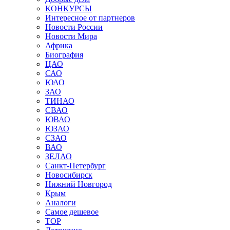
КОНКУРСЫ
Интересное от партнеров
Новости России
Новости Мира
Африка
Биография
ЦАО
САО
ЮАО
ЗАО
ТИНАО
СВАО
ЮВАО
ЮЗАО
СЗАО
ВАО
ЗЕЛАО
Санкт-Петербург
Новосибирск
Нижний Новгород
Крым
Аналоги
Самое дешевое
TOP