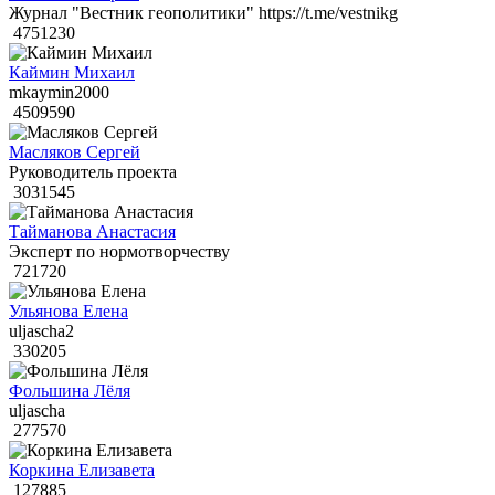
Журнал "Вестник геополитики" https://t.me/vestnikg
4751230
Каймин Михаил
mkaymin2000
4509590
Масляков Сергей
Руководитель проекта
3031545
Тайманова Анастасия
Эксперт по нормотворчеству
721720
Ульянова Елена
uljascha2
330205
Фольшина Лёля
uljascha
277570
Коркина Елизавета
127885