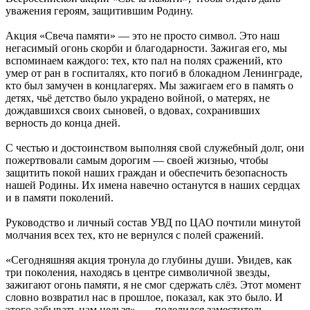
уважения героям, защитившим Родину.
Акция «Свеча памяти» — это не просто символ. Это наш
негасимый огонь скорби и благодарности. Зажигая его, мы
вспоминаем каждого: тех, кто пал на полях сражений, кто
умер от ран в госпиталях, кто погиб в блокадном Ленинграде,
кто был замучен в концлагерях. Мы зажигаем его в память о
детях, чьё детство было украдено войной, о матерях, не
дождавшихся своих сыновей, о вдовах, сохранивших
верность до конца дней.
С честью и достоинством выполняя свой служебный долг, они
пожертвовали самым дорогим — своей жизнью, чтобы
защитить покой наших граждан и обеспечить безопасность
нашей Родины. Их имена навечно останутся в наших сердцах
и в памяти поколений.
Руководство и личный состав УВД по ЦАО почтили минутой
молчания всех тех, кто не вернулся с полей сражений.
«Сегодняшняя акция тронула до глубины души. Увидев, как
три поколения, находясь в центре символичной звезды,
зажигают огонь памяти, я не смог сдержать слёз. Этот момент
словно возвратил нас в прошлое, показал, как это было. И
этого забывать нам нельзя», — поделился заместитель