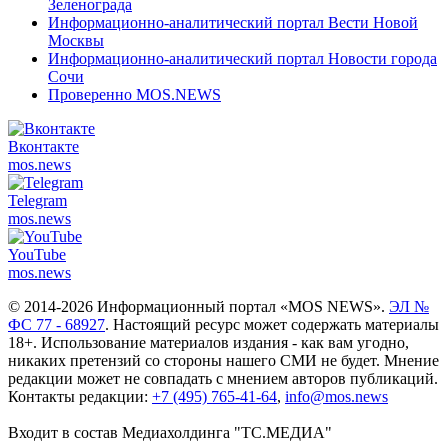
Зеленограда
Информационно-аналитический портал Вести Новой
Москвы
Информационно-аналитический портал Новости города
Сочи
Проверенно MOS.NEWS
Вконтакте
mos.
news
Telegram
mos.
news
YouTube
mos.
news
© 2014-2026 Информационный портал «MOS NEWS».
ЭЛ №
ФС 77 - 68927
. Настоящий ресурс может содержать материалы
18+. Использование материалов издания - как вам угодно,
никаких претензий со стороны нашего СМИ не будет. Мнение
редакции может не совпадать с мнением авторов публикаций.
Контакты редакции:
+7 (495) 765-41-64
,
info@mos.news
Входит в состав Медиахолдинга "ТС.МЕДИА"