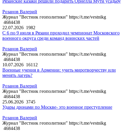
Рязанские казаки решили подарить Орнелла Мути усадьбу
Розанов Валерий
Журнал "Вестник геополитики" https://t.me/vestnikg
4684438
22.07.2026
1982
С 6 по 9 июля в Рязани проходил чемпионат Московского
военного округа среди команд воинских частей
Розанов Валерий
Журнал "Вестник геополитики" https://t.me/vestnikg
4684438
10.07.2026
16112
Военные учения в Армении: учить миротворчеству или
менять лагерь?
Розанов Валерий
Журнал "Вестник геополитики" https://t.me/vestnikg
4684438
25.06.2026
3745
Удары дронами по Москве- это военное преступление
Розанов Валерий
Журнал "Вестник геополитики" https://t.me/vestnikg
4684438