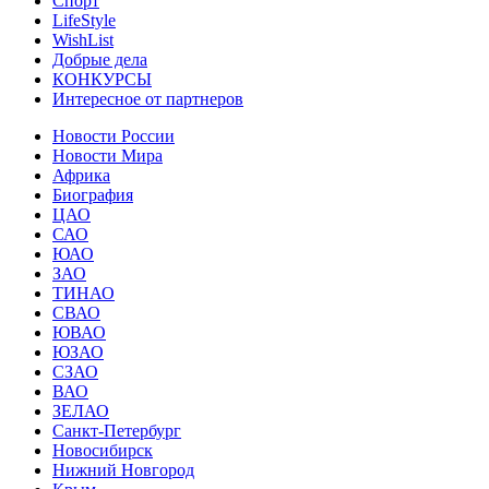
Спорт
LifeStyle
WishList
Добрые дела
КОНКУРСЫ
Интересное от партнеров
Новости России
Новости Мира
Африка
Биография
ЦАО
САО
ЮАО
ЗАО
ТИНАО
СВАО
ЮВАО
ЮЗАО
СЗАО
ВАО
ЗЕЛАО
Санкт-Петербург
Новосибирск
Нижний Новгород