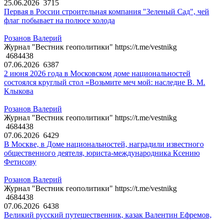
25.06.2026
3715
Первая в России строительная компания "Зеленый Сад", чей
флаг побывает на полюсе холода
Розанов Валерий
Журнал "Вестник геополитики" https://t.me/vestnikg
4684438
07.06.2026
6387
2 июня 2026 года в Московском доме национальностей
состоялся круглый стол «Возьмите меч мой: наследие В. М.
Клыкова
Розанов Валерий
Журнал "Вестник геополитики" https://t.me/vestnikg
4684438
07.06.2026
6429
В Москве, в Доме национальностей, наградили известного
общественного деятеля, юриста-международника Ксению
Фетисову
Розанов Валерий
Журнал "Вестник геополитики" https://t.me/vestnikg
4684438
07.06.2026
6438
Великий русский путешественник, казак Валентин Ефремов,