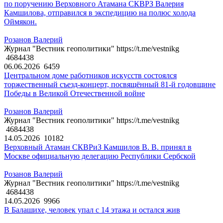
по поручению Верховного Атамана СКВРЗ Валерия
Камшилова, отправился в экспедицию на полюс холода
Оймякон.
Розанов Валерий
Журнал "Вестник геополитики" https://t.me/vestnikg
4684438
06.06.2026
6459
Центральном доме работников искусств состоялся
торжественный съезд-концерт, посвящённый 81-й годовщине
Победы в Великой Отечественной войне
Розанов Валерий
Журнал "Вестник геополитики" https://t.me/vestnikg
4684438
14.05.2026
10182
Верховный Атаман СКВРиЗ Камшилов В. В. принял в
Москве официальную делегацию Республики Сербской
Розанов Валерий
Журнал "Вестник геополитики" https://t.me/vestnikg
4684438
14.05.2026
9966
В Балашихе, человек упал с 14 этажа и остался жив