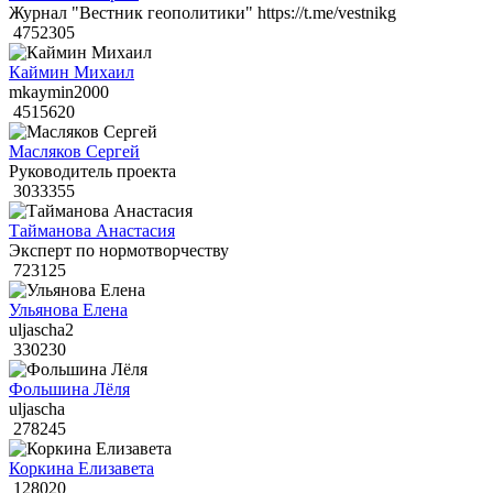
Журнал "Вестник геополитики" https://t.me/vestnikg
4752305
Каймин Михаил
mkaymin2000
4515620
Масляков Сергей
Руководитель проекта
3033355
Тайманова Анастасия
Эксперт по нормотворчеству
723125
Ульянова Елена
uljascha2
330230
Фольшина Лёля
uljascha
278245
Коркина Елизавета
128020