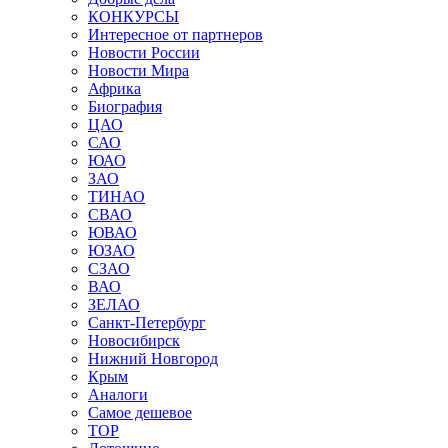
КОНКУРСЫ
Интересное от партнеров
Новости России
Новости Мира
Африка
Биография
ЦАО
САО
ЮАО
ЗАО
ТИНАО
СВАО
ЮВАО
ЮЗАО
СЗАО
ВАО
ЗЕЛАО
Санкт-Петербург
Новосибирск
Нижний Новгород
Крым
Аналоги
Самое дешевое
TOP