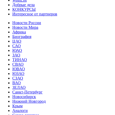
WishList
Добрые дела
КОНКУРСЫ
Интересное от партнеров
Новости России
Новости Мира
Африка
Биография
ЦАО
САО
ЮАО
ЗАО
ТИНАО
СВАО
ЮВАО
ЮЗАО
СЗАО
ВАО
ЗЕЛАО
Санкт-Петербург
Новосибирск
Нижний Новгород
Крым
Аналоги