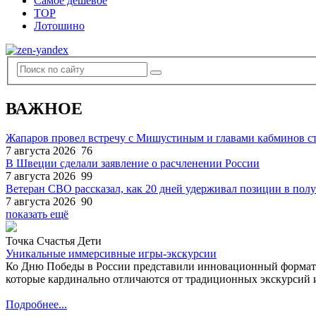
Самое дешевое
TOP
Лотошино
ВАЖНОЕ
Жапаров провел встречу с Мишустиным и главами кабминов 
7 августа 2026
76
В Швеции сделали заявление о расчленении России
7 августа 2026
99
Ветеран СВО рассказал, как 20 дней удерживал позиции в по
7 августа 2026
90
показать ещё
Точка Счастья Дети
Уникальные иммерсивные игры-экскурсии
Ко Дню Победы в России представили инновационный формат
которые кардинально отличаются от традиционных экскурсий и
Подробнее...