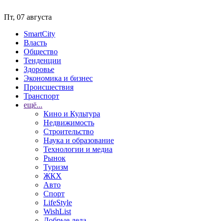
Пт, 07 августа
SmartCity
Власть
Общество
Тенденции
Здоровье
Экономика и бизнес
Происшествия
Транспорт
ещё...
Кино и Культура
Недвижимость
Строительство
Наука и образование
Технологии и медиа
Рынок
Туризм
ЖКХ
Авто
Спорт
LifeStyle
WishList
Добрые дела