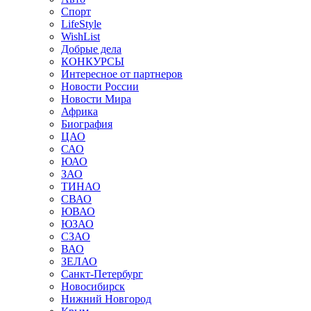
Спорт
LifeStyle
WishList
Добрые дела
КОНКУРСЫ
Интересное от партнеров
Новости России
Новости Мира
Африка
Биография
ЦАО
САО
ЮАО
ЗАО
ТИНАО
СВАО
ЮВАО
ЮЗАО
СЗАО
ВАО
ЗЕЛАО
Санкт-Петербург
Новосибирск
Нижний Новгород