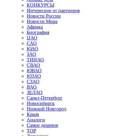
КОНКУРСЫ
Интересное от партнеров
Новости России
Новости Мира
Африка
Биография
ЦАО
САО
ЮАО
ЗАО
ТИНАО
СВАО
ЮВАО
ЮЗАО
СЗАО
ВАО
ЗЕЛАО
Санкт-Петербург
Новосибирск
Нижний Новгород
Крым
Аналоги
Самое дешевое
TOP