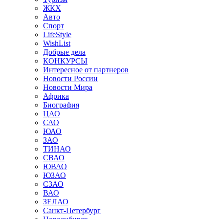
ЖКХ
Авто
Спорт
LifeStyle
WishList
Добрые дела
КОНКУРСЫ
Интересное от партнеров
Новости России
Новости Мира
Африка
Биография
ЦАО
САО
ЮАО
ЗАО
ТИНАО
СВАО
ЮВАО
ЮЗАО
СЗАО
ВАО
ЗЕЛАО
Санкт-Петербург