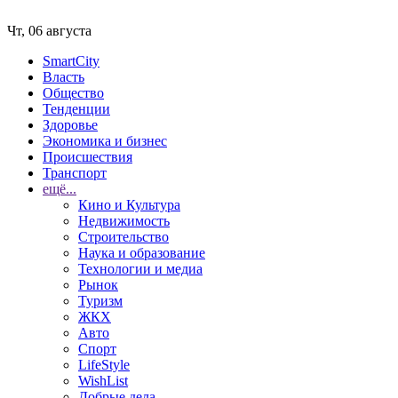
Чт, 06 августа
SmartCity
Власть
Общество
Тенденции
Здоровье
Экономика и бизнес
Происшествия
Транспорт
ещё...
Кино и Культура
Недвижимость
Строительство
Наука и образование
Технологии и медиа
Рынок
Туризм
ЖКХ
Авто
Спорт
LifeStyle
WishList
Добрые дела