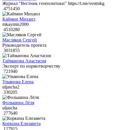
Журнал "Вестник геополитики" https://t.me/vestnikg
4751450
Каймин Михаил
mkaymin2000
4510280
Масляков Сергей
Руководитель проекта
3031855
Тайманова Анастасия
Эксперт по нормотворчеству
721940
Ульянова Елена
uljascha2
330205
Фольшина Лёля
uljascha
277640
Коркина Елизавета
127915