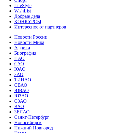
Спорт
LifeStyle
WishList
Добрые дела
КОНКУРСЫ
Интересное от партнеров
Новости России
Новости Мира
Африка
Биография
ЦАО
САО
ЮАО
ЗАО
ТИНАО
СВАО
ЮВАО
ЮЗАО
СЗАО
ВАО
ЗЕЛАО
Санкт-Петербург
Новосибирск
Нижний Новгород