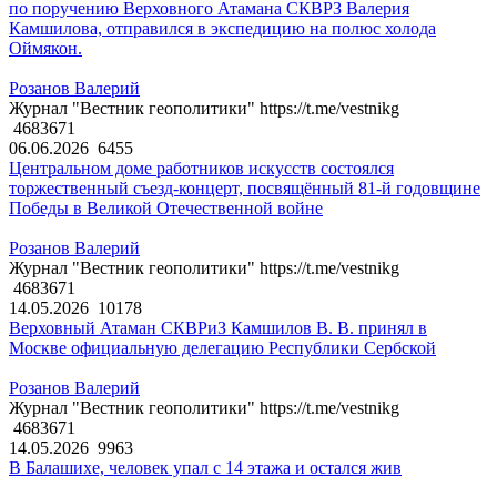
по поручению Верховного Атамана СКВРЗ Валерия
Камшилова, отправился в экспедицию на полюс холода
Оймякон.
Розанов Валерий
Журнал "Вестник геополитики" https://t.me/vestnikg
4683671
06.06.2026
6455
Центральном доме работников искусств состоялся
торжественный съезд-концерт, посвящённый 81-й годовщине
Победы в Великой Отечественной войне
Розанов Валерий
Журнал "Вестник геополитики" https://t.me/vestnikg
4683671
14.05.2026
10178
Верховный Атаман СКВРиЗ Камшилов В. В. принял в
Москве официальную делегацию Республики Сербской
Розанов Валерий
Журнал "Вестник геополитики" https://t.me/vestnikg
4683671
14.05.2026
9963
В Балашихе, человек упал с 14 этажа и остался жив