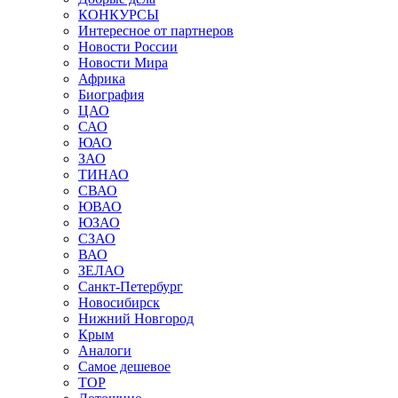
КОНКУРСЫ
Интересное от партнеров
Новости России
Новости Мира
Африка
Биография
ЦАО
САО
ЮАО
ЗАО
ТИНАО
СВАО
ЮВАО
ЮЗАО
СЗАО
ВАО
ЗЕЛАО
Санкт-Петербург
Новосибирск
Нижний Новгород
Крым
Аналоги
Самое дешевое
TOP