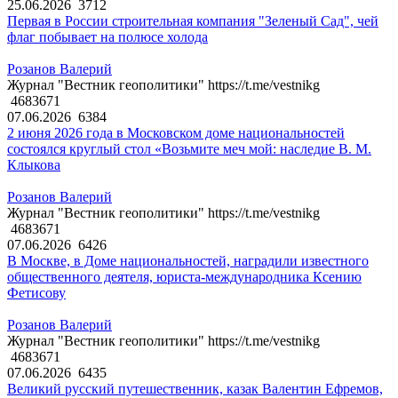
25.06.2026
3712
Первая в России строительная компания "Зеленый Сад", чей
флаг побывает на полюсе холода
Розанов Валерий
Журнал "Вестник геополитики" https://t.me/vestnikg
4683671
07.06.2026
6384
2 июня 2026 года в Московском доме национальностей
состоялся круглый стол «Возьмите меч мой: наследие В. М.
Клыкова
Розанов Валерий
Журнал "Вестник геополитики" https://t.me/vestnikg
4683671
07.06.2026
6426
В Москве, в Доме национальностей, наградили известного
общественного деятеля, юриста-международника Ксению
Фетисову
Розанов Валерий
Журнал "Вестник геополитики" https://t.me/vestnikg
4683671
07.06.2026
6435
Великий русский путешественник, казак Валентин Ефремов,