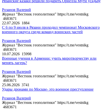
Рязанские казаки решили подарить Орнелла Мути усадьбу
Розанов Валерий
Журнал "Вестник геополитики" https://t.me/vestnikg
4683671
22.07.2026
1884
С 6 по 9 июля в Рязани проходил чемпионат Московского
военного округа среди команд воинских частей
Розанов Валерий
Журнал "Вестник геополитики" https://t.me/vestnikg
4683671
10.07.2026
15998
Военные учения в Армении: учить миротворчеству или
менять лагерь?
Розанов Валерий
Журнал "Вестник геополитики" https://t.me/vestnikg
4683671
25.06.2026
3741
Удары дронами по Москве- это военное преступление
Розанов Валерий
Журнал "Вестник геополитики" https://t.me/vestnikg
4683671