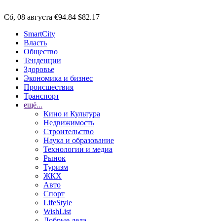
Сб, 08 августа
€94.84
$82.17
SmartCity
Власть
Общество
Тенденции
Здоровье
Экономика и бизнес
Происшествия
Транспорт
ещё...
Кино и Культура
Недвижимость
Строительство
Наука и образование
Технологии и медиа
Рынок
Туризм
ЖКХ
Авто
Спорт
LifeStyle
WishList
Добрые дела