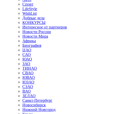
Спорт
LifeStyle
WishList
Добрые дела
КОНКУРСЫ
Интересное от партнеров
Новости России
Новости Мира
Африка
Биография
ЦАО
САО
ЮАО
ЗАО
ТИНАО
СВАО
ЮВАО
ЮЗАО
СЗАО
ВАО
ЗЕЛАО
Санкт-Петербург
Новосибирск
Нижний Новгород