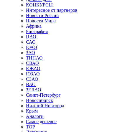
КОНКУРСЫ
Интересное от партнеров
Новости России
Новости Мира
Африка
Биография
ЦАО
САО
ЮАО
ЗАО
ТИНАО
СВАО
ЮВАО
ЮЗАО
СЗАО
ВАО
ЗЕЛАО
Санкт-Петербург
Новосибирск
Нижний Новгород
Крым
Аналоги
Самое дешевое
TOP