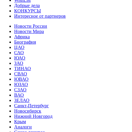
WishList
Добрые дела
КОНКУРСЫ
Интересное от партнеров
Новости России
Новости Мира
Африка
Биография
ЦАО
САО
ЮАО
ЗАО
ТИНАО
СВАО
ЮВАО
ЮЗАО
СЗАО
ВАО
ЗЕЛАО
Санкт-Петербург
Новосибирск
Нижний Новгород
Крым
Аналоги