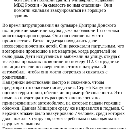
МВД России «За смелость во имя спасения». Они
помогли жильцам эвакуироваться из горящего
здания.
Во время патрулирования на бульваре Дмитрия Донского
полицейские заметили клубы дыма на балконе 15-го этажа
многоквартирного дома. Они поспешили на место
происшествия. Возле подъезда находились двое
несовершеннолетних детей. Они рассказали патрульным, что
возгорание произошло в их квартире, когда родителей не
было дома. Дети испугались и выбежали на улицу, откуда с
телефона прохожих позвонили по номеру 112. Сотрудники
полиции отвели несовершеннолетних в патрульный
автомобиль, чтобы они могли согреться и связаться с
родителями.
Напарники действовали быстро и слаженно, чтобы
предотвратить опасные последствия. Сергей Капустин
оцепил территорию, обеспечив периметр безопасности. Это
помогло предотвратить распространение огня по
припаркованным автомобилям, на которые падали горящие
обломки. Данила Мишарин сразу же направился в подъезд. С
верхних этажей было эвакуировано 7 человек, среди которых
двое пожилых супругов, семья с ребенком и молодая мать с
грудным малышом.
Благодаря сотрудникам полиции жильцы были сопровождены