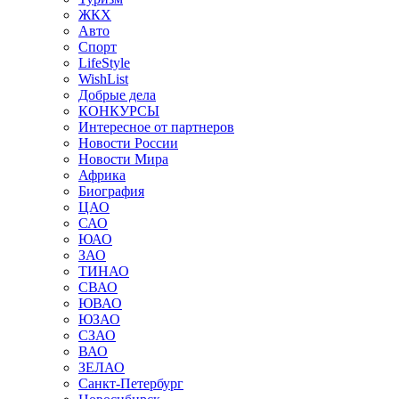
ЖКХ
Авто
Спорт
LifeStyle
WishList
Добрые дела
КОНКУРСЫ
Интересное от партнеров
Новости России
Новости Мира
Африка
Биография
ЦАО
САО
ЮАО
ЗАО
ТИНАО
СВАО
ЮВАО
ЮЗАО
СЗАО
ВАО
ЗЕЛАО
Санкт-Петербург