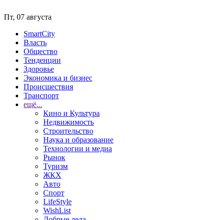
Пт, 07 августа
SmartCity
Власть
Общество
Тенденции
Здоровье
Экономика и бизнес
Происшествия
Транспорт
ещё...
Кино и Культура
Недвижимость
Строительство
Наука и образование
Технологии и медиа
Рынок
Туризм
ЖКХ
Авто
Спорт
LifeStyle
WishList
Добрые дела