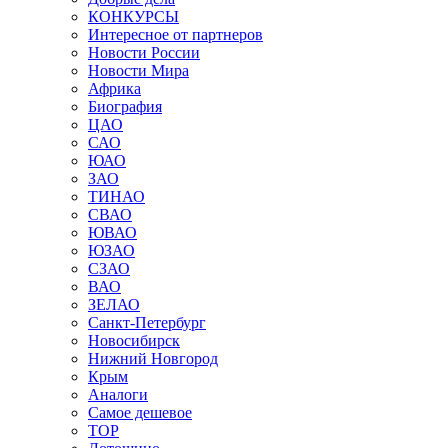
КОНКУРСЫ
Интересное от партнеров
Новости России
Новости Мира
Африка
Биография
ЦАО
САО
ЮАО
ЗАО
ТИНАО
СВАО
ЮВАО
ЮЗАО
СЗАО
ВАО
ЗЕЛАО
Санкт-Петербург
Новосибирск
Нижний Новгород
Крым
Аналоги
Самое дешевое
TOP