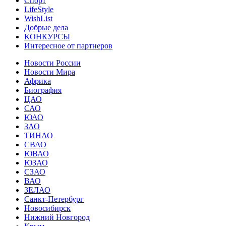
Спорт
LifeStyle
WishList
Добрые дела
КОНКУРСЫ
Интересное от партнеров
Новости России
Новости Мира
Африка
Биография
ЦАО
САО
ЮАО
ЗАО
ТИНАО
СВАО
ЮВАО
ЮЗАО
СЗАО
ВАО
ЗЕЛАО
Санкт-Петербург
Новосибирск
Нижний Новгород