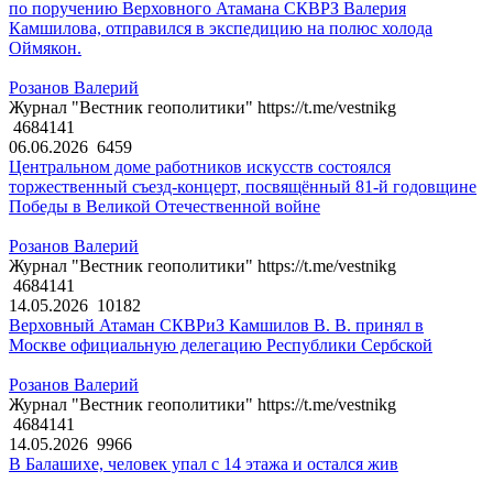
по поручению Верховного Атамана СКВРЗ Валерия
Камшилова, отправился в экспедицию на полюс холода
Оймякон.
Розанов Валерий
Журнал "Вестник геополитики" https://t.me/vestnikg
4684141
06.06.2026
6459
Центральном доме работников искусств состоялся
торжественный съезд-концерт, посвящённый 81-й годовщине
Победы в Великой Отечественной войне
Розанов Валерий
Журнал "Вестник геополитики" https://t.me/vestnikg
4684141
14.05.2026
10182
Верховный Атаман СКВРиЗ Камшилов В. В. принял в
Москве официальную делегацию Республики Сербской
Розанов Валерий
Журнал "Вестник геополитики" https://t.me/vestnikg
4684141
14.05.2026
9966
В Балашихе, человек упал с 14 этажа и остался жив