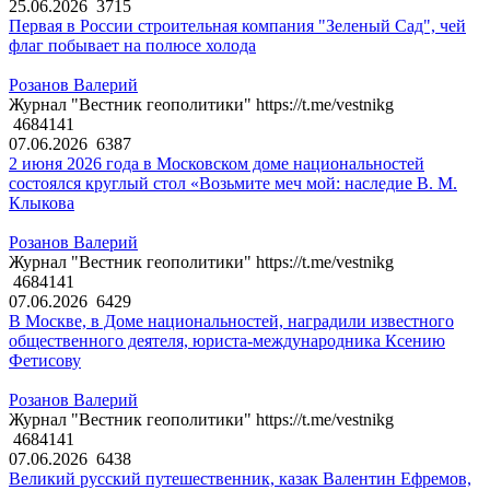
25.06.2026
3715
Первая в России строительная компания "Зеленый Сад", чей
флаг побывает на полюсе холода
Розанов Валерий
Журнал "Вестник геополитики" https://t.me/vestnikg
4684141
07.06.2026
6387
2 июня 2026 года в Московском доме национальностей
состоялся круглый стол «Возьмите меч мой: наследие В. М.
Клыкова
Розанов Валерий
Журнал "Вестник геополитики" https://t.me/vestnikg
4684141
07.06.2026
6429
В Москве, в Доме национальностей, наградили известного
общественного деятеля, юриста-международника Ксению
Фетисову
Розанов Валерий
Журнал "Вестник геополитики" https://t.me/vestnikg
4684141
07.06.2026
6438
Великий русский путешественник, казак Валентин Ефремов,