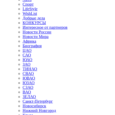
Спорт
LifeStyle
WishList
Добрые дела
КОНКУРСЫ
Интересное от партнеров
Новости России
Новости Мира
Африка
Биография
ЦАО
САО
ЮАО
ЗАО
ТИНАО
СВАО
ЮВАО
ЮЗАО
СЗАО
ВАО
ЗЕЛАО
Санкт-Петербург
Новосибирск
Нижний Новгород