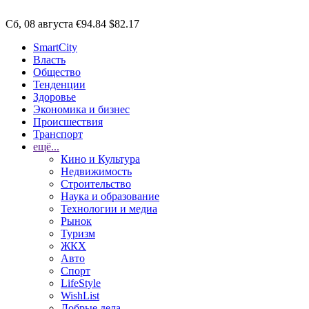
Сб, 08 августа
€94.84
$82.17
SmartCity
Власть
Общество
Тенденции
Здоровье
Экономика и бизнес
Происшествия
Транспорт
ещё...
Кино и Культура
Недвижимость
Строительство
Наука и образование
Технологии и медиа
Рынок
Туризм
ЖКХ
Авто
Спорт
LifeStyle
WishList
Добрые дела