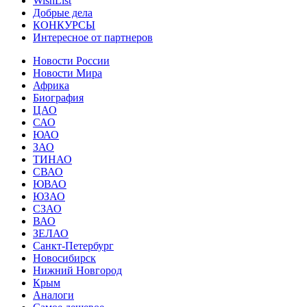
WishList
Добрые дела
КОНКУРСЫ
Интересное от партнеров
Новости России
Новости Мира
Африка
Биография
ЦАО
САО
ЮАО
ЗАО
ТИНАО
СВАО
ЮВАО
ЮЗАО
СЗАО
ВАО
ЗЕЛАО
Санкт-Петербург
Новосибирск
Нижний Новгород
Крым
Аналоги