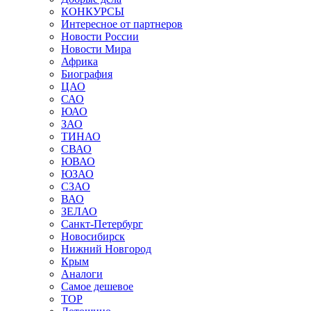
КОНКУРСЫ
Интересное от партнеров
Новости России
Новости Мира
Африка
Биография
ЦАО
САО
ЮАО
ЗАО
ТИНАО
СВАО
ЮВАО
ЮЗАО
СЗАО
ВАО
ЗЕЛАО
Санкт-Петербург
Новосибирск
Нижний Новгород
Крым
Аналоги
Самое дешевое
TOP