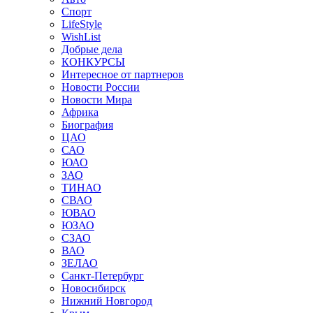
Спорт
LifeStyle
WishList
Добрые дела
КОНКУРСЫ
Интересное от партнеров
Новости России
Новости Мира
Африка
Биография
ЦАО
САО
ЮАО
ЗАО
ТИНАО
СВАО
ЮВАО
ЮЗАО
СЗАО
ВАО
ЗЕЛАО
Санкт-Петербург
Новосибирск
Нижний Новгород