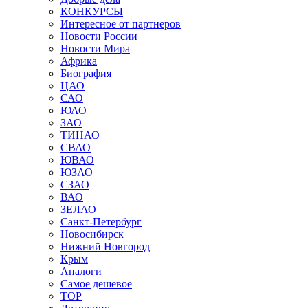
КОНКУРСЫ
Интересное от партнеров
Новости России
Новости Мира
Африка
Биография
ЦАО
САО
ЮАО
ЗАО
ТИНАО
СВАО
ЮВАО
ЮЗАО
СЗАО
ВАО
ЗЕЛАО
Санкт-Петербург
Новосибирск
Нижний Новгород
Крым
Аналоги
Самое дешевое
TOP