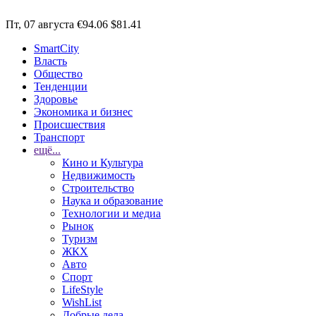
Пт, 07 августа
€94.06
$81.41
SmartCity
Власть
Общество
Тенденции
Здоровье
Экономика и бизнес
Происшествия
Транспорт
ещё...
Кино и Культура
Недвижимость
Строительство
Наука и образование
Технологии и медиа
Рынок
Туризм
ЖКХ
Авто
Спорт
LifeStyle
WishList
Добрые дела