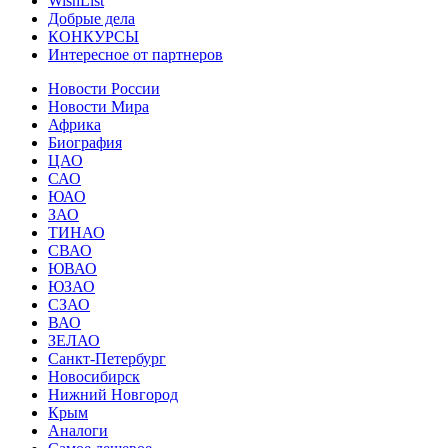
WishList
Добрые дела
КОНКУРСЫ
Интересное от партнеров
Новости России
Новости Мира
Африка
Биография
ЦАО
САО
ЮАО
ЗАО
ТИНАО
СВАО
ЮВАО
ЮЗАО
СЗАО
ВАО
ЗЕЛАО
Санкт-Петербург
Новосибирск
Нижний Новгород
Крым
Аналоги