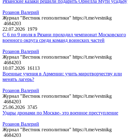
Рязанские казаки решили подарить Орнелла Мути усадьбу
Розанов Валерий
Журнал "Вестник геополитики" https://t.me/vestnikg
4684203
22.07.2026
1979
С 6 по 9 июля в Рязани проходил чемпионат Московского
военного округа среди команд воинских частей
Розанов Валерий
Журнал "Вестник геополитики" https://t.me/vestnikg
4684203
10.07.2026
16113
Военные учения в Армении: учить миротворчеству или
менять лагерь?
Розанов Валерий
Журнал "Вестник геополитики" https://t.me/vestnikg
4684203
25.06.2026
3745
Удары дронами по Москве- это военное преступление
Розанов Валерий
Журнал "Вестник геополитики" https://t.me/vestnikg
4684203