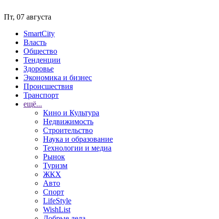
Пт, 07 августа
SmartCity
Власть
Общество
Тенденции
Здоровье
Экономика и бизнес
Происшествия
Транспорт
ещё...
Кино и Культура
Недвижимость
Строительство
Наука и образование
Технологии и медиа
Рынок
Туризм
ЖКХ
Авто
Спорт
LifeStyle
WishList
Добрые дела