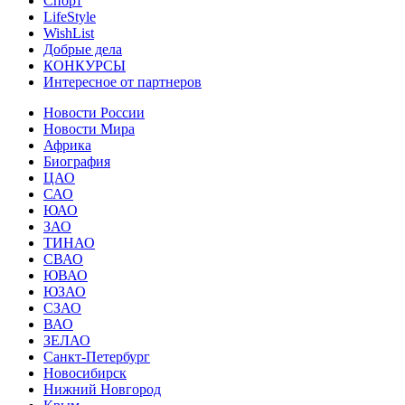
Спорт
LifeStyle
WishList
Добрые дела
КОНКУРСЫ
Интересное от партнеров
Новости России
Новости Мира
Африка
Биография
ЦАО
САО
ЮАО
ЗАО
ТИНАО
СВАО
ЮВАО
ЮЗАО
СЗАО
ВАО
ЗЕЛАО
Санкт-Петербург
Новосибирск
Нижний Новгород