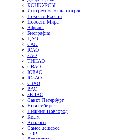
КОНКУРСЫ
Интересное от партнеров
Новости России
Новости Мира
Африка
Биография
ЦАО
САО
ЮАО
ЗАО
ТИНАО
СВАО
ЮВАО
ЮЗАО
СЗАО
ВАО
ЗЕЛАО
Санкт-Петербург
Новосибирск
Нижний Новгород
Крым
Аналоги
Самое дешевое
TOP