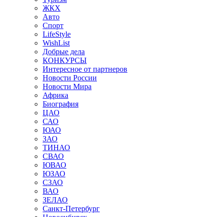
ЖКХ
Авто
Спорт
LifeStyle
WishList
Добрые дела
КОНКУРСЫ
Интересное от партнеров
Новости России
Новости Мира
Африка
Биография
ЦАО
САО
ЮАО
ЗАО
ТИНАО
СВАО
ЮВАО
ЮЗАО
СЗАО
ВАО
ЗЕЛАО
Санкт-Петербург