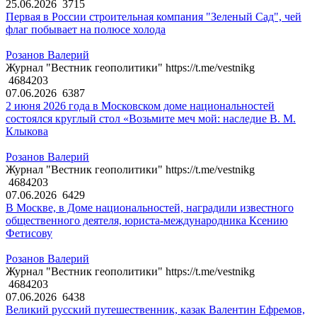
25.06.2026
3715
Первая в России строительная компания "Зеленый Сад", чей
флаг побывает на полюсе холода
Розанов Валерий
Журнал "Вестник геополитики" https://t.me/vestnikg
4684203
07.06.2026
6387
2 июня 2026 года в Московском доме национальностей
состоялся круглый стол «Возьмите меч мой: наследие В. М.
Клыкова
Розанов Валерий
Журнал "Вестник геополитики" https://t.me/vestnikg
4684203
07.06.2026
6429
В Москве, в Доме национальностей, наградили известного
общественного деятеля, юриста-международника Ксению
Фетисову
Розанов Валерий
Журнал "Вестник геополитики" https://t.me/vestnikg
4684203
07.06.2026
6438
Великий русский путешественник, казак Валентин Ефремов,