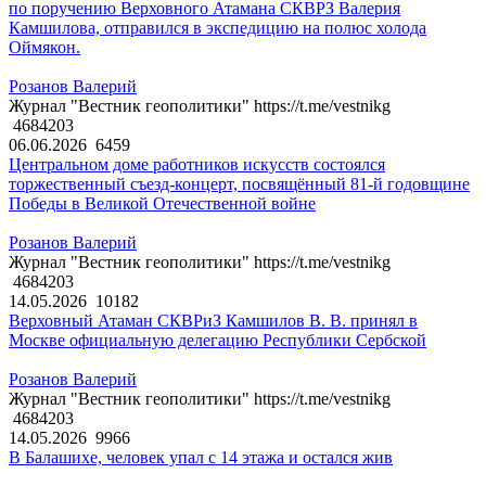
по поручению Верховного Атамана СКВРЗ Валерия
Камшилова, отправился в экспедицию на полюс холода
Оймякон.
Розанов Валерий
Журнал "Вестник геополитики" https://t.me/vestnikg
4684203
06.06.2026
6459
Центральном доме работников искусств состоялся
торжественный съезд-концерт, посвящённый 81-й годовщине
Победы в Великой Отечественной войне
Розанов Валерий
Журнал "Вестник геополитики" https://t.me/vestnikg
4684203
14.05.2026
10182
Верховный Атаман СКВРиЗ Камшилов В. В. принял в
Москве официальную делегацию Республики Сербской
Розанов Валерий
Журнал "Вестник геополитики" https://t.me/vestnikg
4684203
14.05.2026
9966
В Балашихе, человек упал с 14 этажа и остался жив