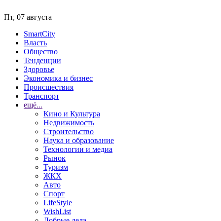
Пт, 07 августа
SmartCity
Власть
Общество
Тенденции
Здоровье
Экономика и бизнес
Происшествия
Транспорт
ещё...
Кино и Культура
Недвижимость
Строительство
Наука и образование
Технологии и медиа
Рынок
Туризм
ЖКХ
Авто
Спорт
LifeStyle
WishList
Добрые дела