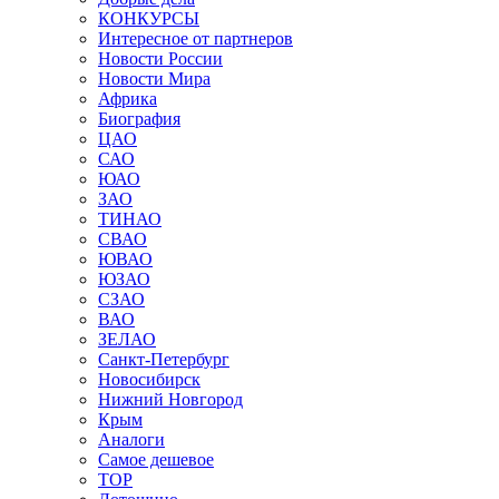
КОНКУРСЫ
Интересное от партнеров
Новости России
Новости Мира
Африка
Биография
ЦАО
САО
ЮАО
ЗАО
ТИНАО
СВАО
ЮВАО
ЮЗАО
СЗАО
ВАО
ЗЕЛАО
Санкт-Петербург
Новосибирск
Нижний Новгород
Крым
Аналоги
Самое дешевое
TOP