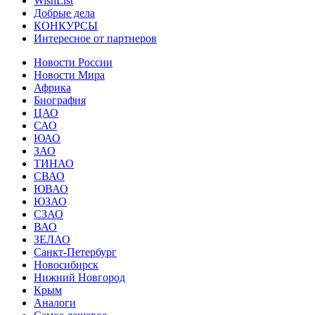
WishList
Добрые дела
КОНКУРСЫ
Интересное от партнеров
Новости России
Новости Мира
Африка
Биография
ЦАО
САО
ЮАО
ЗАО
ТИНАО
СВАО
ЮВАО
ЮЗАО
СЗАО
ВАО
ЗЕЛАО
Санкт-Петербург
Новосибирск
Нижний Новгород
Крым
Аналоги