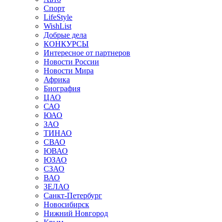
Спорт
LifeStyle
WishList
Добрые дела
КОНКУРСЫ
Интересное от партнеров
Новости России
Новости Мира
Африка
Биография
ЦАО
САО
ЮАО
ЗАО
ТИНАО
СВАО
ЮВАО
ЮЗАО
СЗАО
ВАО
ЗЕЛАО
Санкт-Петербург
Новосибирск
Нижний Новгород