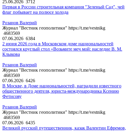
25.06.2026
3712
Первая в России строительная компания "Зеленый Сад", чей
флаг побывает на полюсе холода
Розанов Валерий
Журнал "Вестник геополитики" https://t.me/vestnikg
4683569
07.06.2026
6384
2 июня 2026 года в Московском доме национальностей
состоялся круглый стол «Возьмите меч мой: наследие В. М.
Клыкова
Розанов Валерий
Журнал "Вестник геополитики" https://t.me/vestnikg
4683569
07.06.2026
6426
В Москве, в Доме национальностей, наградили известного
общественного деятеля, юриста-международника Ксению
Фетисову
Розанов Валерий
Журнал "Вестник геополитики" https://t.me/vestnikg
4683569
07.06.2026
6435
Великий русский путешественник, казак Валентин Ефремов,