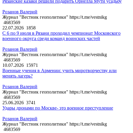
Рязанские казаки решили подарить Орнелла Мути усадьбу
Розанов Валерий
Журнал "Вестник геополитики" https://t.me/vestnikg
4683569
22.07.2026
1858
С 6 по 9 июля в Рязани проходил чемпионат Московского
военного округа среди команд воинских частей
Розанов Валерий
Журнал "Вестник геополитики" https://t.me/vestnikg
4683569
10.07.2026
15971
Военные учения в Армении: учить миротворчеству или
менять лагерь?
Розанов Валерий
Журнал "Вестник геополитики" https://t.me/vestnikg
4683569
25.06.2026
3741
Удары дронами по Москве- это военное преступление
Розанов Валерий
Журнал "Вестник геополитики" https://t.me/vestnikg
4683569