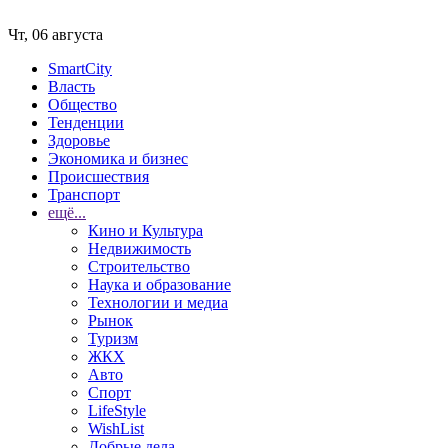
Чт, 06 августа
SmartCity
Власть
Общество
Тенденции
Здоровье
Экономика и бизнес
Происшествия
Транспорт
ещё...
Кино и Культура
Недвижимость
Строительство
Наука и образование
Технологии и медиа
Рынок
Туризм
ЖКХ
Авто
Спорт
LifeStyle
WishList
Добрые дела