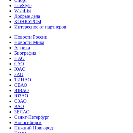
Спорт
LifeStyle
WishList
Добрые дела
КОНКУРСЫ
Интересное от партнеров
Новости России
Новости Мира
Африка
Биография
ЦАО
САО
ЮАО
ЗАО
ТИНАО
СВАО
ЮВАО
ЮЗАО
СЗАО
ВАО
ЗЕЛАО
Санкт-Петербург
Новосибирск
Нижний Новгород