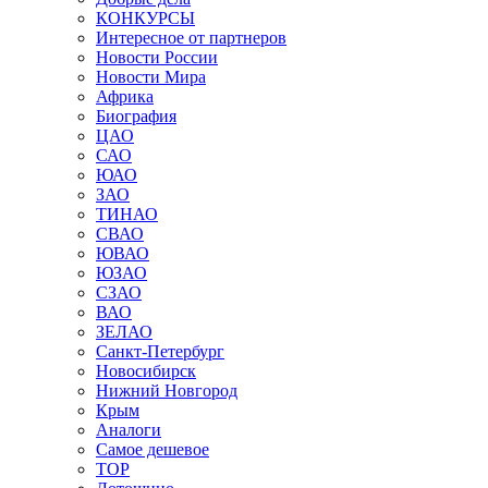
КОНКУРСЫ
Интересное от партнеров
Новости России
Новости Мира
Африка
Биография
ЦАО
САО
ЮАО
ЗАО
ТИНАО
СВАО
ЮВАО
ЮЗАО
СЗАО
ВАО
ЗЕЛАО
Санкт-Петербург
Новосибирск
Нижний Новгород
Крым
Аналоги
Самое дешевое
TOP