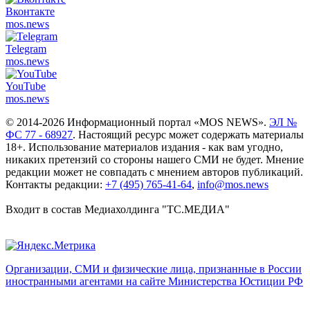
Вконтакте
mos.
news
Telegram
mos.
news
YouTube
mos.
news
© 2014-2026 Информационный портал «MOS NEWS».
ЭЛ №
ФС 77 - 68927
. Настоящий ресурс может содержать материалы
18+. Использование материалов издания - как вам угодно,
никаких претензий со стороны нашего СМИ не будет. Мнение
редакции может не совпадать с мнением авторов публикаций.
Контакты редакции:
+7 (495) 765-41-64
,
info@mos.news
Входит в состав Медиахолдинга "ТС.МЕДИА"
Организации, СМИ и физические лица, признанные в России
иностранными агентами на сайте Министерства Юстиции РФ