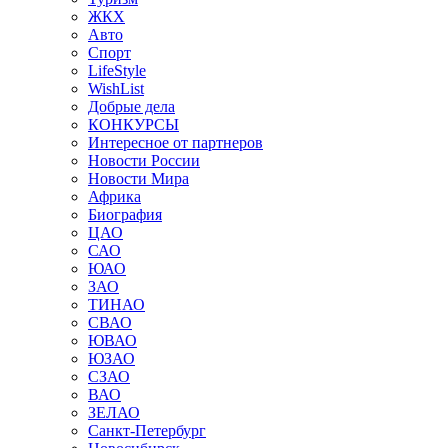
ЖКХ
Авто
Спорт
LifeStyle
WishList
Добрые дела
КОНКУРСЫ
Интересное от партнеров
Новости России
Новости Мира
Африка
Биография
ЦАО
САО
ЮАО
ЗАО
ТИНАО
СВАО
ЮВАО
ЮЗАО
СЗАО
ВАО
ЗЕЛАО
Санкт-Петербург