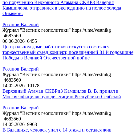
по поручению Верховного Атамана СКВРЗ Валерия
Камшилова, отправился в экспедицию на полюс холода
Оймякон.
Розанов Валерий
Журнал "Вестник геополитики" https://t.me/vestnikg
4683569
06.06.2026
6455
Центральном доме работников искусств состоялся
торжественный съезд-концерт, посвящённый 81-й годовщине
Победы в Великой Отечественной войне
Розанов Валерий
Журнал "Вестник геополитики" https://t.me/vestnikg
4683569
14.05.2026
10178
Верховный Атаман СКВРиЗ Камшилов В. В. принял в
Москве официальную делегацию Республики Сербской
Розанов Валерий
Журнал "Вестник геополитики" https://t.me/vestnikg
4683569
14.05.2026
9963
В Балашихе, человек упал с 14 этажа и остался жив