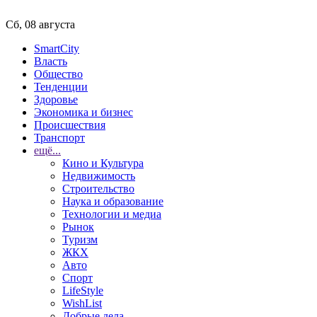
Сб, 08 августа
SmartCity
Власть
Общество
Тенденции
Здоровье
Экономика и бизнес
Происшествия
Транспорт
ещё...
Кино и Культура
Недвижимость
Строительство
Наука и образование
Технологии и медиа
Рынок
Туризм
ЖКХ
Авто
Спорт
LifeStyle
WishList
Добрые дела