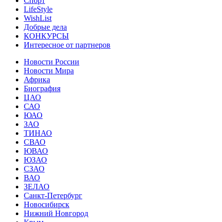
Спорт
LifeStyle
WishList
Добрые дела
КОНКУРСЫ
Интересное от партнеров
Новости России
Новости Мира
Африка
Биография
ЦАО
САО
ЮАО
ЗАО
ТИНАО
СВАО
ЮВАО
ЮЗАО
СЗАО
ВАО
ЗЕЛАО
Санкт-Петербург
Новосибирск
Нижний Новгород