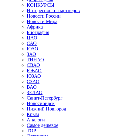
КОНКУРСЫ
Интересное от партнеров
Новости России
Новости Мира
Африка
Биография
ЦАО
САО
ЮАО
ЗАО
ТИНАО
СВАО
ЮВАО
ЮЗАО
СЗАО
ВАО
ЗЕЛАО
Санкт-Петербург
Новосибирск
Нижний Новгород
Крым
Аналоги
Самое дешевое
TOP