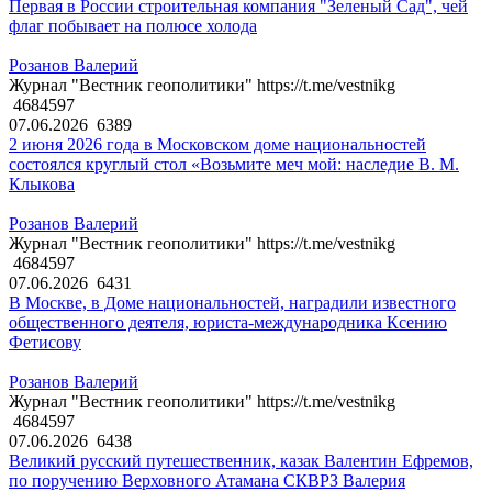
Первая в России строительная компания "Зеленый Сад", чей
флаг побывает на полюсе холода
Розанов Валерий
Журнал "Вестник геополитики" https://t.me/vestnikg
4684597
07.06.2026
6389
2 июня 2026 года в Московском доме национальностей
состоялся круглый стол «Возьмите меч мой: наследие В. М.
Клыкова
Розанов Валерий
Журнал "Вестник геополитики" https://t.me/vestnikg
4684597
07.06.2026
6431
В Москве, в Доме национальностей, наградили известного
общественного деятеля, юриста-международника Ксению
Фетисову
Розанов Валерий
Журнал "Вестник геополитики" https://t.me/vestnikg
4684597
07.06.2026
6438
Великий русский путешественник, казак Валентин Ефремов,
по поручению Верховного Атамана СКВРЗ Валерия