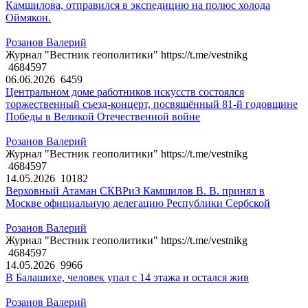
Камшилова, отправился в экспедицию на полюс холода
Оймякон.
Розанов Валерий
Журнал "Вестник геополитики" https://t.me/vestnikg
4684597
06.06.2026
6459
Центральном доме работников искусств состоялся
торжественный съезд-концерт, посвящённый 81-й годовщине
Победы в Великой Отечественной войне
Розанов Валерий
Журнал "Вестник геополитики" https://t.me/vestnikg
4684597
14.05.2026
10182
Верховный Атаман СКВРиЗ Камшилов В. В. принял в
Москве официальную делегацию Республики Сербской
Розанов Валерий
Журнал "Вестник геополитики" https://t.me/vestnikg
4684597
14.05.2026
9966
В Балашихе, человек упал с 14 этажа и остался жив
Розанов Валерий