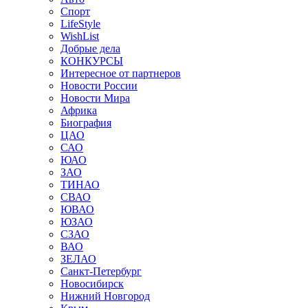
Спорт
LifeStyle
WishList
Добрые дела
КОНКУРСЫ
Интересное от партнеров
Новости России
Новости Мира
Африка
Биография
ЦАО
САО
ЮАО
ЗАО
ТИНАО
СВАО
ЮВАО
ЮЗАО
СЗАО
ВАО
ЗЕЛАО
Санкт-Петербург
Новосибирск
Нижний Новгород