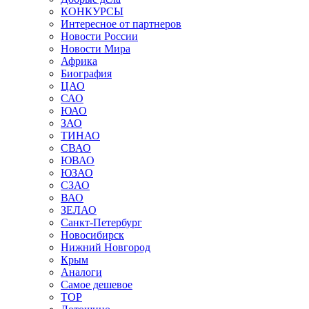
КОНКУРСЫ
Интересное от партнеров
Новости России
Новости Мира
Африка
Биография
ЦАО
САО
ЮАО
ЗАО
ТИНАО
СВАО
ЮВАО
ЮЗАО
СЗАО
ВАО
ЗЕЛАО
Санкт-Петербург
Новосибирск
Нижний Новгород
Крым
Аналоги
Самое дешевое
TOP