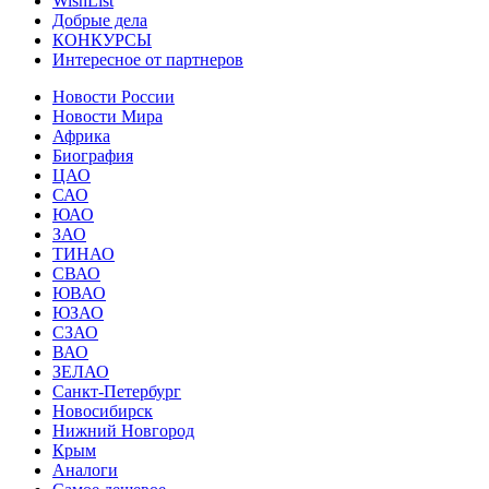
WishList
Добрые дела
КОНКУРСЫ
Интересное от партнеров
Новости России
Новости Мира
Африка
Биография
ЦАО
САО
ЮАО
ЗАО
ТИНАО
СВАО
ЮВАО
ЮЗАО
СЗАО
ВАО
ЗЕЛАО
Санкт-Петербург
Новосибирск
Нижний Новгород
Крым
Аналоги