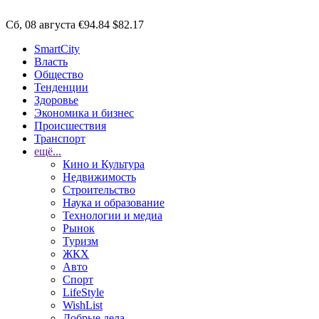
Сб, 08 августа
€94.84
$82.17
SmartCity
Власть
Общество
Тенденции
Здоровье
Экономика и бизнес
Происшествия
Транспорт
ещё...
Кино и Культура
Недвижимость
Строительство
Наука и образование
Технологии и медиа
Рынок
Туризм
ЖКХ
Авто
Спорт
LifeStyle
WishList
Добрые дела