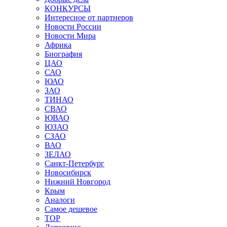
КОНКУРСЫ
Интересное от партнеров
Новости России
Новости Мира
Африка
Биография
ЦАО
САО
ЮАО
ЗАО
ТИНАО
СВАО
ЮВАО
ЮЗАО
СЗАО
ВАО
ЗЕЛАО
Санкт-Петербург
Новосибирск
Нижний Новгород
Крым
Аналоги
Самое дешевое
TOP