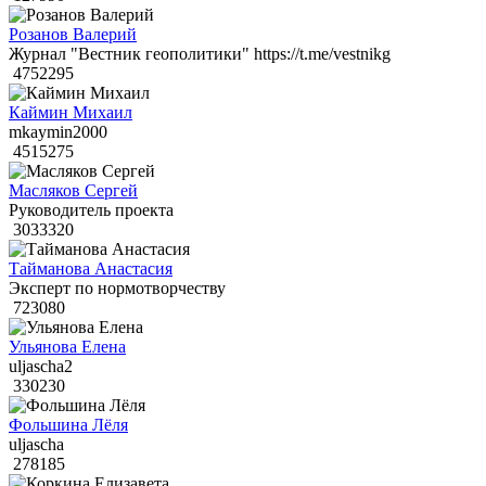
Розанов Валерий
Журнал "Вестник геополитики" https://t.me/vestnikg
4752295
Каймин Михаил
mkaymin2000
4515275
Масляков Сергей
Руководитель проекта
3033320
Тайманова Анастасия
Эксперт по нормотворчеству
723080
Ульянова Елена
uljascha2
330230
Фольшина Лёля
uljascha
278185