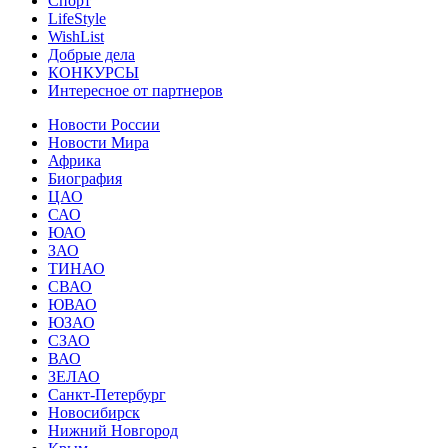
Спорт
LifeStyle
WishList
Добрые дела
КОНКУРСЫ
Интересное от партнеров
Новости России
Новости Мира
Африка
Биография
ЦАО
САО
ЮАО
ЗАО
ТИНАО
СВАО
ЮВАО
ЮЗАО
СЗАО
ВАО
ЗЕЛАО
Санкт-Петербург
Новосибирск
Нижний Новгород