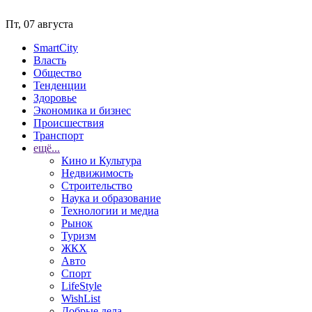
Пт, 07 августа
SmartCity
Власть
Общество
Тенденции
Здоровье
Экономика и бизнес
Происшествия
Транспорт
ещё...
Кино и Культура
Недвижимость
Строительство
Наука и образование
Технологии и медиа
Рынок
Туризм
ЖКХ
Авто
Спорт
LifeStyle
WishList
Добрые дела