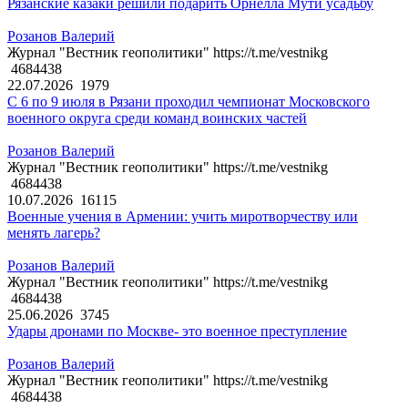
Рязанские казаки решили подарить Орнелла Мути усадьбу
Розанов Валерий
Журнал "Вестник геополитики" https://t.me/vestnikg
4684438
22.07.2026
1979
С 6 по 9 июля в Рязани проходил чемпионат Московского
военного округа среди команд воинских частей
Розанов Валерий
Журнал "Вестник геополитики" https://t.me/vestnikg
4684438
10.07.2026
16115
Военные учения в Армении: учить миротворчеству или
менять лагерь?
Розанов Валерий
Журнал "Вестник геополитики" https://t.me/vestnikg
4684438
25.06.2026
3745
Удары дронами по Москве- это военное преступление
Розанов Валерий
Журнал "Вестник геополитики" https://t.me/vestnikg
4684438