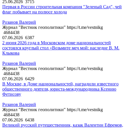
25.06.2026
3715
Первая в России строительная компания "Зеленый Сад", чей
флаг побывает на полюсе холода
Розанов Валерий
Журнал "Вестник геополитики" https://t.me/vestnikg
4684438
07.06.2026
6387
2 июня 2026 года в Московском доме национальностей
состоялся круглый стол «Возьмите меч мой: наследие В. М.
Клыкова
Розанов Валерий
Журнал "Вестник геополитики" https://t.me/vestnikg
4684438
07.06.2026
6429
В Москве, в Доме национальностей, наградили известного
общественного деятеля, юриста-международника Ксению
Фетисову
Розанов Валерий
Журнал "Вестник геополитики" https://t.me/vestnikg
4684438
07.06.2026
6438
Великий русский путешественник, казак Валентин Ефремов,