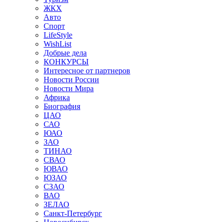
ЖКХ
Авто
Спорт
LifeStyle
WishList
Добрые дела
КОНКУРСЫ
Интересное от партнеров
Новости России
Новости Мира
Африка
Биография
ЦАО
САО
ЮАО
ЗАО
ТИНАО
СВАО
ЮВАО
ЮЗАО
СЗАО
ВАО
ЗЕЛАО
Санкт-Петербург