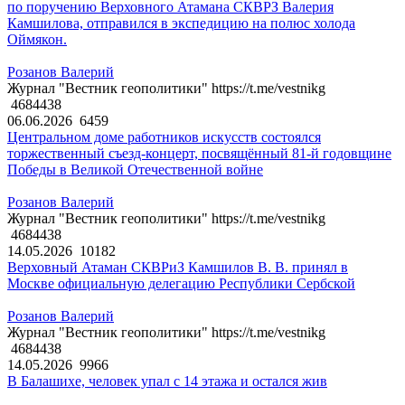
по поручению Верховного Атамана СКВРЗ Валерия
Камшилова, отправился в экспедицию на полюс холода
Оймякон.
Розанов Валерий
Журнал "Вестник геополитики" https://t.me/vestnikg
4684438
06.06.2026
6459
Центральном доме работников искусств состоялся
торжественный съезд-концерт, посвящённый 81-й годовщине
Победы в Великой Отечественной войне
Розанов Валерий
Журнал "Вестник геополитики" https://t.me/vestnikg
4684438
14.05.2026
10182
Верховный Атаман СКВРиЗ Камшилов В. В. принял в
Москве официальную делегацию Республики Сербской
Розанов Валерий
Журнал "Вестник геополитики" https://t.me/vestnikg
4684438
14.05.2026
9966
В Балашихе, человек упал с 14 этажа и остался жив