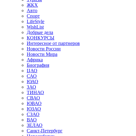
ЖКХ
Авто
Спорт
LifeStyle
WishList
Добрые дела
КОНКУРСЫ
Интересное от партнеров
Новости России
Новости Мира
Африка
Биография
ЦАО
САО
ЮАО
ЗАО
ТИНАО
СВАО
ЮВАО
ЮЗАО
СЗАО
ВАО
ЗЕЛАО
Санкт-Петербург