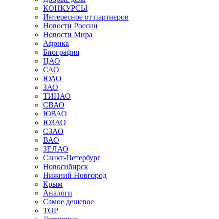
КОНКУРСЫ
Интересное от партнеров
Новости России
Новости Мира
Африка
Биография
ЦАО
САО
ЮАО
ЗАО
ТИНАО
СВАО
ЮВАО
ЮЗАО
СЗАО
ВАО
ЗЕЛАО
Санкт-Петербург
Новосибирск
Нижний Новгород
Крым
Аналоги
Самое дешевое
TOP