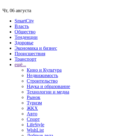
Чт, 06 августа
SmartCity
Власть
Общество
Тенденции
Здоровье
Экономика и бизнес
Происшествия
Транспорт
ещё...
Кино и Культура
Недвижимость
Строительство
Наука и образование
Технологии и медиа
Рынок
Туризм
ЖКХ
Авто
Спорт
LifeStyle
WishList
Добрые дела