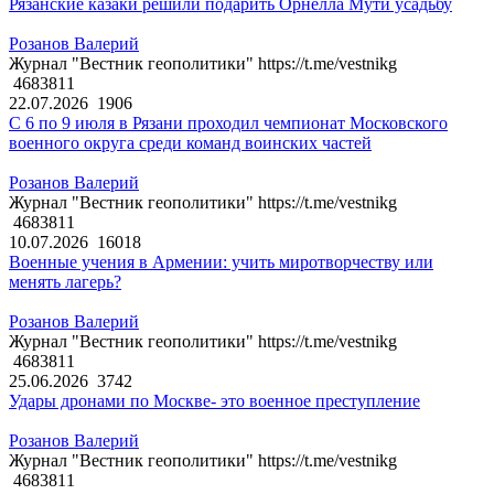
Рязанские казаки решили подарить Орнелла Мути усадьбу
Розанов Валерий
Журнал "Вестник геополитики" https://t.me/vestnikg
4683811
22.07.2026
1906
С 6 по 9 июля в Рязани проходил чемпионат Московского
военного округа среди команд воинских частей
Розанов Валерий
Журнал "Вестник геополитики" https://t.me/vestnikg
4683811
10.07.2026
16018
Военные учения в Армении: учить миротворчеству или
менять лагерь?
Розанов Валерий
Журнал "Вестник геополитики" https://t.me/vestnikg
4683811
25.06.2026
3742
Удары дронами по Москве- это военное преступление
Розанов Валерий
Журнал "Вестник геополитики" https://t.me/vestnikg
4683811