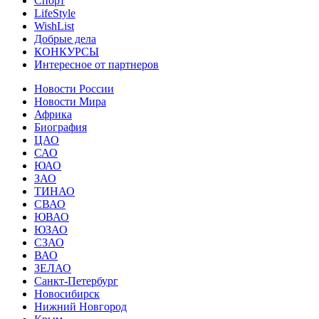
Спорт
LifeStyle
WishList
Добрые дела
КОНКУРСЫ
Интересное от партнеров
Новости России
Новости Мира
Африка
Биография
ЦАО
САО
ЮАО
ЗАО
ТИНАО
СВАО
ЮВАО
ЮЗАО
СЗАО
ВАО
ЗЕЛАО
Санкт-Петербург
Новосибирск
Нижний Новгород