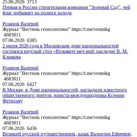
25.06.2026
3713
Первая в России строительная компания "Зеленый Сад", чей
флаг побывает на полюсе холода
Розанов Валерий
Журнал "Вестник геополитики" https://t.me/vestnikg
4683811
07.06.2026
6385
2 июня 2026 года в Московском доме национальностей
состоялся круглый стол «Возьмите меч мой: наследие В. М.
Клыкова
Розанов Валерий
Журнал "Вестник геополитики" https://t.me/vestnikg
4683811
07.06.2026
6427
В Москве, в Доме национальностей, наградили известного
общественного деятеля, юриста-международника Ксению
Фетисову
Розанов Валерий
Журнал "Вестник геополитики" https://t.me/vestnikg
4683811
07.06.2026
6436
Великий русский путешественник, казак Валентин Ефремов,