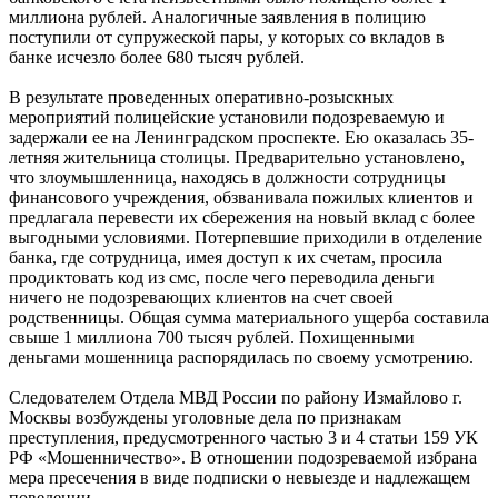
миллиона рублей. Аналогичные заявления в полицию
поступили от супружеской пары, у которых со вкладов в
банке исчезло более 680 тысяч рублей.
В результате проведенных оперативно-розыскных
мероприятий полицейские установили подозреваемую и
задержали ее на Ленинградском проспекте. Ею оказалась 35-
летняя жительница столицы. Предварительно установлено,
что злоумышленница, находясь в должности сотрудницы
финансового учреждения, обзванивала пожилых клиентов и
предлагала перевести их сбережения на новый вклад с более
выгодными условиями. Потерпевшие приходили в отделение
банка, где сотрудница, имея доступ к их счетам, просила
продиктовать код из смс, после чего переводила деньги
ничего не подозревающих клиентов на счет своей
родственницы. Общая сумма материального ущерба составила
свыше 1 миллиона 700 тысяч рублей. Похищенными
деньгами мошенница распорядилась по своему усмотрению.
Следователем Отдела МВД России по району Измайлово г.
Москвы возбуждены уголовные дела по признакам
преступления, предусмотренного частью 3 и 4 статьи 159 УК
РФ «Мошенничество». В отношении подозреваемой избрана
мера пресечения в виде подписки о невыезде и надлежащем
поведении.