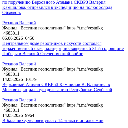
по поручению Верховного Атамана СКВРЗ Валерия
Камшилова, отправился в экспедицию на полюс холода
Оймякон.
Розанов Валерий
Журнал "Вестник геополитики" https://t.me/vestnikg
4683811
06.06.2026
6456
Центральном доме работников искусств состоялся
торжественный съезд-концерт, посвящённый 81-й годовщине
Победы в Великой Отечественной войне
Розанов Валерий
Журнал "Вестник геополитики" https://t.me/vestnikg
4683811
14.05.2026
10179
Верховный Атаман СКВРиЗ Камшилов В. В. принял в
Москве официальную делегацию Республики Сербской
Розанов Валерий
Журнал "Вестник геополитики" https://t.me/vestnikg
4683811
14.05.2026
9964
В Балашихе, человек упал с 14 этажа и остался жив