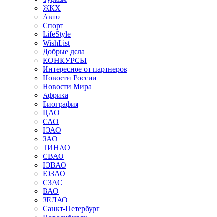
ЖКХ
Авто
Спорт
LifeStyle
WishList
Добрые дела
КОНКУРСЫ
Интересное от партнеров
Новости России
Новости Мира
Африка
Биография
ЦАО
САО
ЮАО
ЗАО
ТИНАО
СВАО
ЮВАО
ЮЗАО
СЗАО
ВАО
ЗЕЛАО
Санкт-Петербург