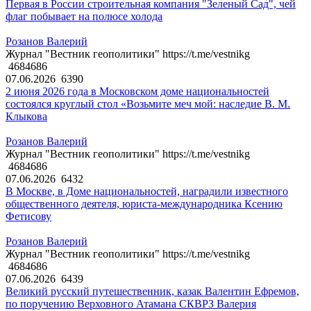
Первая в России строительная компания "Зеленый Сад", чей
флаг побывает на полюсе холода
Розанов Валерий
Журнал "Вестник геополитики" https://t.me/vestnikg
4684686
07.06.2026
6390
2 июня 2026 года в Московском доме национальностей
состоялся круглый стол «Возьмите меч мой: наследие В. М.
Клыкова
Розанов Валерий
Журнал "Вестник геополитики" https://t.me/vestnikg
4684686
07.06.2026
6432
В Москве, в Доме национальностей, наградили известного
общественного деятеля, юриста-международника Ксению
Фетисову
Розанов Валерий
Журнал "Вестник геополитики" https://t.me/vestnikg
4684686
07.06.2026
6439
Великий русский путешественник, казак Валентин Ефремов,
по поручению Верховного Атамана СКВРЗ Валерия