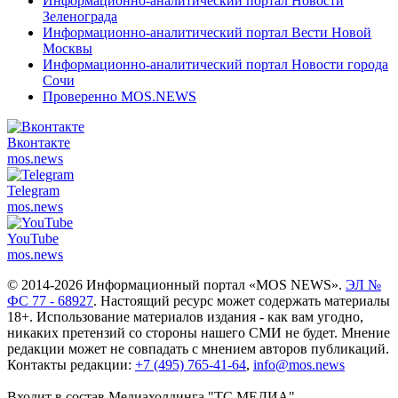
Информационно-аналитический портал Новости
Зеленограда
Информационно-аналитический портал Вести Новой
Москвы
Информационно-аналитический портал Новости города
Сочи
Проверенно MOS.NEWS
Вконтакте
mos.
news
Telegram
mos.
news
YouTube
mos.
news
© 2014-2026 Информационный портал «MOS NEWS».
ЭЛ №
ФС 77 - 68927
. Настоящий ресурс может содержать материалы
18+. Использование материалов издания - как вам угодно,
никаких претензий со стороны нашего СМИ не будет. Мнение
редакции может не совпадать с мнением авторов публикаций.
Контакты редакции:
+7 (495) 765-41-64
,
info@mos.news
Входит в состав Медиахолдинга "ТС.МЕДИА"