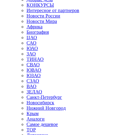
КОНКУРСЫ
Интересное от партнеров
Новости России
Новости Мира
Африка
Биография
ЦАО
САО
ЮАО
ЗАО
ТИНАО
СВАО
ЮВАО
ЮЗАО
СЗАО
ВАО
ЗЕЛАО
Санкт-Петербург
Новосибирск
Нижний Новгород
Крым
Аналоги
Самое дешевое
TOP