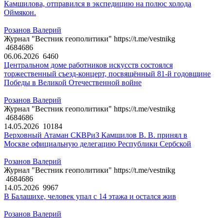
Камшилова, отправился в экспедицию на полюс холода
Оймякон.
Розанов Валерий
Журнал "Вестник геополитики" https://t.me/vestnikg
4684686
06.06.2026
6460
Центральном доме работников искусств состоялся
торжественный съезд-концерт, посвящённый 81-й годовщине
Победы в Великой Отечественной войне
Розанов Валерий
Журнал "Вестник геополитики" https://t.me/vestnikg
4684686
14.05.2026
10184
Верховный Атаман СКВРиЗ Камшилов В. В. принял в
Москве официальную делегацию Республики Сербской
Розанов Валерий
Журнал "Вестник геополитики" https://t.me/vestnikg
4684686
14.05.2026
9967
В Балашихе, человек упал с 14 этажа и остался жив
Розанов Валерий