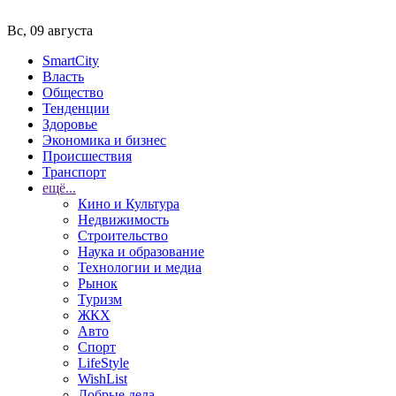
Вс, 09 августа
SmartCity
Власть
Общество
Тенденции
Здоровье
Экономика и бизнес
Происшествия
Транспорт
ещё...
Кино и Культура
Недвижимость
Строительство
Наука и образование
Технологии и медиа
Рынок
Туризм
ЖКХ
Авто
Спорт
LifeStyle
WishList
Добрые дела