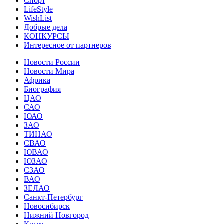
Спорт
LifeStyle
WishList
Добрые дела
КОНКУРСЫ
Интересное от партнеров
Новости России
Новости Мира
Африка
Биография
ЦАО
САО
ЮАО
ЗАО
ТИНАО
СВАО
ЮВАО
ЮЗАО
СЗАО
ВАО
ЗЕЛАО
Санкт-Петербург
Новосибирск
Нижний Новгород