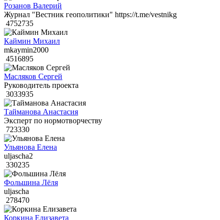
Розанов Валерий
Журнал "Вестник геополитики" https://t.me/vestnikg
4752735
Каймин Михаил
mkaymin2000
4516895
Масляков Сергей
Руководитель проекта
3033935
Тайманова Анастасия
Эксперт по нормотворчеству
723330
Ульянова Елена
uljascha2
330235
Фольшина Лёля
uljascha
278470
Коркина Елизавета