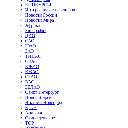
КОНКУРСЫ
Интересное от партнеров
Новости России
Новости Мира
Африка
Биография
ЦАО
САО
ЮАО
ЗАО
ТИНАО
СВАО
ЮВАО
ЮЗАО
СЗАО
ВАО
ЗЕЛАО
Санкт-Петербург
Новосибирск
Нижний Новгород
Крым
Аналоги
Самое дешевое
TOP