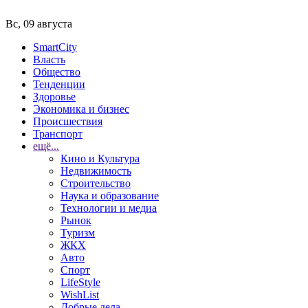
Вс, 09 августа
SmartCity
Власть
Общество
Тенденции
Здоровье
Экономика и бизнес
Происшествия
Транспорт
ещё...
Кино и Культура
Недвижимость
Строительство
Наука и образование
Технологии и медиа
Рынок
Туризм
ЖКХ
Авто
Спорт
LifeStyle
WishList
Добрые дела