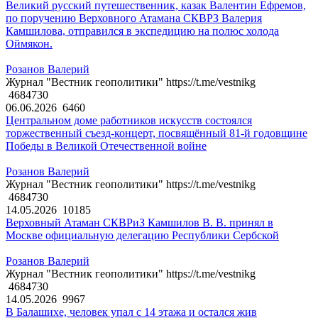
Великий русский путешественник, казак Валентин Ефремов,
по поручению Верховного Атамана СКВРЗ Валерия
Камшилова, отправился в экспедицию на полюс холода
Оймякон.
Розанов Валерий
Журнал "Вестник геополитики" https://t.me/vestnikg
4684730
06.06.2026
6460
Центральном доме работников искусств состоялся
торжественный съезд-концерт, посвящённый 81-й годовщине
Победы в Великой Отечественной войне
Розанов Валерий
Журнал "Вестник геополитики" https://t.me/vestnikg
4684730
14.05.2026
10185
Верховный Атаман СКВРиЗ Камшилов В. В. принял в
Москве официальную делегацию Республики Сербской
Розанов Валерий
Журнал "Вестник геополитики" https://t.me/vestnikg
4684730
14.05.2026
9967
В Балашихе, человек упал с 14 этажа и остался жив