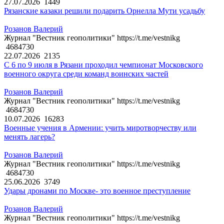
27.07.2026
1449
Рязанские казаки решили подарить Орнелла Мути усадьбу
Розанов Валерий
Журнал "Вестник геополитики" https://t.me/vestnikg
4684730
22.07.2026
2135
С 6 по 9 июля в Рязани проходил чемпионат Московского
военного округа среди команд воинских частей
Розанов Валерий
Журнал "Вестник геополитики" https://t.me/vestnikg
4684730
10.07.2026
16283
Военные учения в Армении: учить миротворчеству или
менять лагерь?
Розанов Валерий
Журнал "Вестник геополитики" https://t.me/vestnikg
4684730
25.06.2026
3749
Удары дронами по Москве- это военное преступление
Розанов Валерий
Журнал "Вестник геополитики" https://t.me/vestnikg