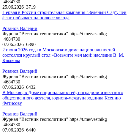
4684730
25.06.2026
3719
Первая в России строительная компания "Зеленый Сад", чей
флаг побывает на полюсе холода
Розанов Валерий
Журнал "Вестник геополитики" https://t.me/vestnikg
4684730
07.06.2026
6390
2 июня 2026 года в Московском доме национальностей
состоялся круглый стол «Возьмите меч мой: наследие В. М.
Клыкова
Розанов Валерий
Журнал "Вестник геополитики" https://t.me/vestnikg
4684730
07.06.2026
6432
В Москве, в Доме национальностей, наградили известного
общественного деятеля, юриста-международника Ксению
Фетисову
Розанов Валерий
Журнал "Вестник геополитики" https://t.me/vestnikg
4684730
07.06.2026
6440