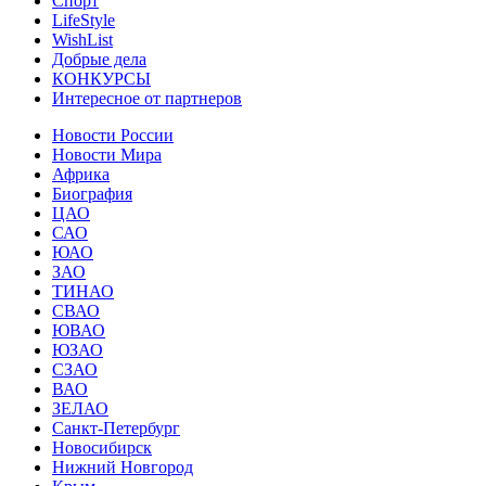
Спорт
LifeStyle
WishList
Добрые дела
КОНКУРСЫ
Интересное от партнеров
Новости России
Новости Мира
Африка
Биография
ЦАО
САО
ЮАО
ЗАО
ТИНАО
СВАО
ЮВАО
ЮЗАО
СЗАО
ВАО
ЗЕЛАО
Санкт-Петербург
Новосибирск
Нижний Новгород