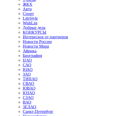
ЖКХ
Авто
Спорт
LifeStyle
WishList
Добрые дела
КОНКУРСЫ
Интересное от партнеров
Новости России
Новости Мира
Африка
Биография
ЦАО
САО
ЮАО
ЗАО
ТИНАО
СВАО
ЮВАО
ЮЗАО
СЗАО
ВАО
ЗЕЛАО
Санкт-Петербург