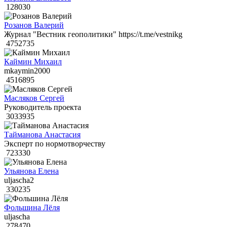
128030
Розанов Валерий
Журнал "Вестник геополитики" https://t.me/vestnikg
4752735
Каймин Михаил
mkaymin2000
4516895
Масляков Сергей
Руководитель проекта
3033935
Тайманова Анастасия
Эксперт по нормотворчеству
723330
Ульянова Елена
uljascha2
330235
Фольшина Лёля
uljascha
278470