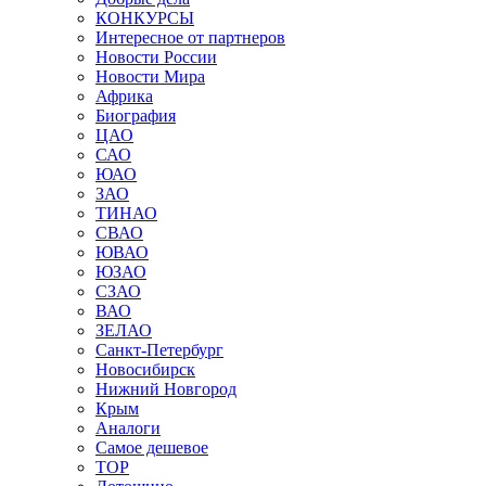
КОНКУРСЫ
Интересное от партнеров
Новости России
Новости Мира
Африка
Биография
ЦАО
САО
ЮАО
ЗАО
ТИНАО
СВАО
ЮВАО
ЮЗАО
СЗАО
ВАО
ЗЕЛАО
Санкт-Петербург
Новосибирск
Нижний Новгород
Крым
Аналоги
Самое дешевое
TOP