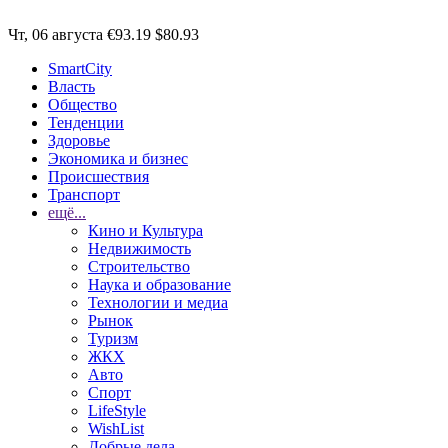
Чт, 06 августа
€93.19
$80.93
SmartCity
Власть
Общество
Тенденции
Здоровье
Экономика и бизнес
Происшествия
Транспорт
ещё...
Кино и Культура
Недвижимость
Строительство
Наука и образование
Технологии и медиа
Рынок
Туризм
ЖКХ
Авто
Спорт
LifeStyle
WishList
Добрые дела