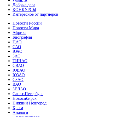
WishList
Добрые дела
КОНКУРСЫ
Интересное от партнеров
Новости России
Новости Мира
Африка
Биография
ЦАО
САО
ЮАО
ЗАО
ТИНАО
СВАО
ЮВАО
ЮЗАО
СЗАО
ВАО
ЗЕЛАО
Санкт-Петербург
Новосибирск
Нижний Новгород
Крым
Аналоги