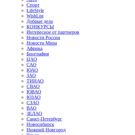
Спорт
LifeStyle
WishList
Добрые дела
КОНКУРСЫ
Интересное от партнеров
Новости России
Новости Мира
Африка
Биография
ЦАО
САО
ЮАО
ЗАО
ТИНАО
СВАО
ЮВАО
ЮЗАО
СЗАО
ВАО
ЗЕЛАО
Санкт-Петербург
Новосибирск
Нижний Новгород