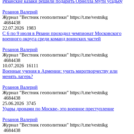
Рязанские казаки решили подарить Орнелла Мути усадьбу
Розанов Валерий
Журнал "Вестник геополитики" https://t.me/vestnikg
4684438
22.07.2026
1983
С 6 по 9 июля в Рязани проходил чемпионат Московского
военного округа среди команд воинских частей
Розанов Валерий
Журнал "Вестник геополитики" https://t.me/vestnikg
4684438
10.07.2026
16111
Военные учения в Армении: учить миротворчеству или
менять лагерь?
Розанов Валерий
Журнал "Вестник геополитики" https://t.me/vestnikg
4684438
25.06.2026
3745
Удары дронами по Москве- это военное преступление
Розанов Валерий
Журнал "Вестник геополитики" https://t.me/vestnikg
4684438