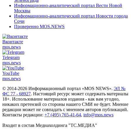
Зеленограда
Информационно-аналитический портал Вести Новой
Москвы
Информационно-аналитический портал Новости города
Сочи
Проверенно MOS.NEWS
Вконтакте
mos.
news
Telegram
mos.
news
YouTube
mos.
news
© 2014-2026 Информационный портал «MOS NEWS».
ЭЛ №
ФС 77 - 68927
. Настоящий ресурс может содержать материалы
18+. Использование материалов издания - как вам угодно,
никаких претензий со стороны нашего СМИ не будет. Мнение
редакции может не совпадать с мнением авторов публикаций.
Контакты редакции:
+7 (495) 765-41-64
,
info@mos.news
Входит в состав Медиахолдинга "ТС.МЕДИА"