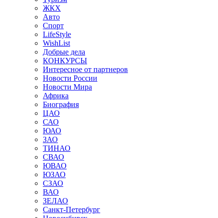
ЖКХ
Авто
Спорт
LifeStyle
WishList
Добрые дела
КОНКУРСЫ
Интересное от партнеров
Новости России
Новости Мира
Африка
Биография
ЦАО
САО
ЮАО
ЗАО
ТИНАО
СВАО
ЮВАО
ЮЗАО
СЗАО
ВАО
ЗЕЛАО
Санкт-Петербург