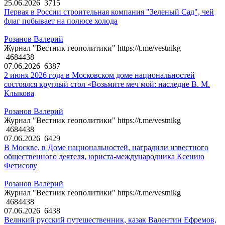
25.06.2026
3715
Первая в России строительная компания "Зеленый Сад", чей
флаг побывает на полюсе холода
Розанов Валерий
Журнал "Вестник геополитики" https://t.me/vestnikg
4684438
07.06.2026
6387
2 июня 2026 года в Московском доме национальностей
состоялся круглый стол «Возьмите меч мой: наследие В. М.
Клыкова
Розанов Валерий
Журнал "Вестник геополитики" https://t.me/vestnikg
4684438
07.06.2026
6429
В Москве, в Доме национальностей, наградили известного
общественного деятеля, юриста-международника Ксению
Фетисову
Розанов Валерий
Журнал "Вестник геополитики" https://t.me/vestnikg
4684438
07.06.2026
6438
Великий русский путешественник, казак Валентин Ефремов,