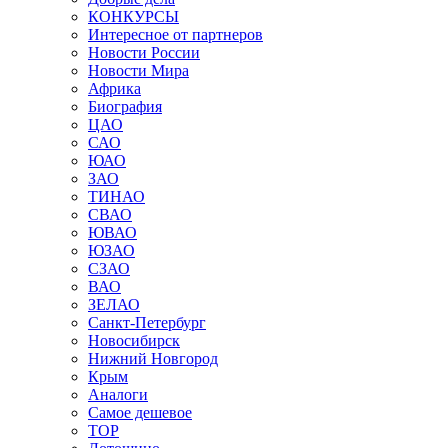
КОНКУРСЫ
Интересное от партнеров
Новости России
Новости Мира
Африка
Биография
ЦАО
САО
ЮАО
ЗАО
ТИНАО
СВАО
ЮВАО
ЮЗАО
СЗАО
ВАО
ЗЕЛАО
Санкт-Петербург
Новосибирск
Нижний Новгород
Крым
Аналоги
Самое дешевое
TOP