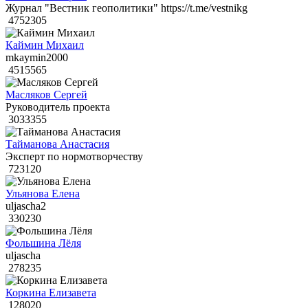
Журнал "Вестник геополитики" https://t.me/vestnikg
4752305
Каймин Михаил
mkaymin2000
4515565
Масляков Сергей
Руководитель проекта
3033355
Тайманова Анастасия
Эксперт по нормотворчеству
723120
Ульянова Елена
uljascha2
330230
Фольшина Лёля
uljascha
278235
Коркина Елизавета
128020