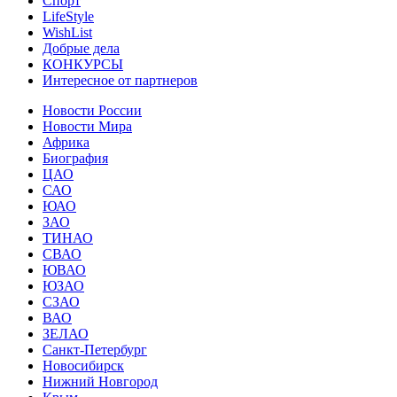
Спорт
LifeStyle
WishList
Добрые дела
КОНКУРСЫ
Интересное от партнеров
Новости России
Новости Мира
Африка
Биография
ЦАО
САО
ЮАО
ЗАО
ТИНАО
СВАО
ЮВАО
ЮЗАО
СЗАО
ВАО
ЗЕЛАО
Санкт-Петербург
Новосибирск
Нижний Новгород