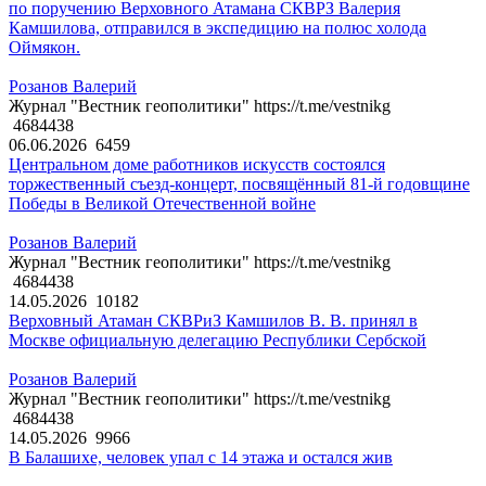
по поручению Верховного Атамана СКВРЗ Валерия
Камшилова, отправился в экспедицию на полюс холода
Оймякон.
Розанов Валерий
Журнал "Вестник геополитики" https://t.me/vestnikg
4684438
06.06.2026
6459
Центральном доме работников искусств состоялся
торжественный съезд-концерт, посвящённый 81-й годовщине
Победы в Великой Отечественной войне
Розанов Валерий
Журнал "Вестник геополитики" https://t.me/vestnikg
4684438
14.05.2026
10182
Верховный Атаман СКВРиЗ Камшилов В. В. принял в
Москве официальную делегацию Республики Сербской
Розанов Валерий
Журнал "Вестник геополитики" https://t.me/vestnikg
4684438
14.05.2026
9966
В Балашихе, человек упал с 14 этажа и остался жив