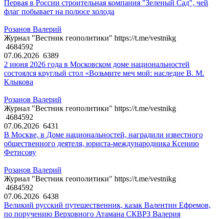
Первая в России строительная компания "Зеленый Сад", чей
флаг побывает на полюсе холода
Розанов Валерий
Журнал "Вестник геополитики" https://t.me/vestnikg
4684592
07.06.2026
6389
2 июня 2026 года в Московском доме национальностей
состоялся круглый стол «Возьмите меч мой: наследие В. М.
Клыкова
Розанов Валерий
Журнал "Вестник геополитики" https://t.me/vestnikg
4684592
07.06.2026
6431
В Москве, в Доме национальностей, наградили известного
общественного деятеля, юриста-международника Ксению
Фетисову
Розанов Валерий
Журнал "Вестник геополитики" https://t.me/vestnikg
4684592
07.06.2026
6438
Великий русский путешественник, казак Валентин Ефремов,
по поручению Верховного Атамана СКВРЗ Валерия