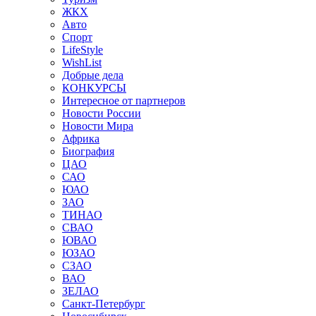
ЖКХ
Авто
Спорт
LifeStyle
WishList
Добрые дела
КОНКУРСЫ
Интересное от партнеров
Новости России
Новости Мира
Африка
Биография
ЦАО
САО
ЮАО
ЗАО
ТИНАО
СВАО
ЮВАО
ЮЗАО
СЗАО
ВАО
ЗЕЛАО
Санкт-Петербург