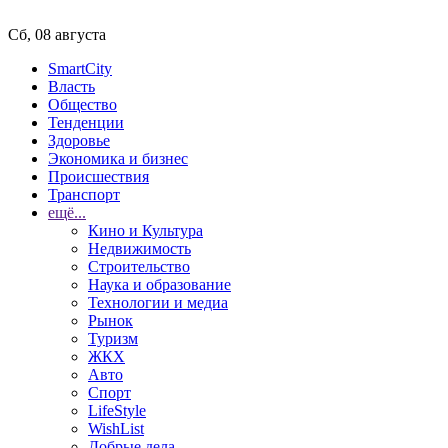
Сб, 08 августа
SmartCity
Власть
Общество
Тенденции
Здоровье
Экономика и бизнес
Происшествия
Транспорт
ещё...
Кино и Культура
Недвижимость
Строительство
Наука и образование
Технологии и медиа
Рынок
Туризм
ЖКХ
Авто
Спорт
LifeStyle
WishList
Добрые дела