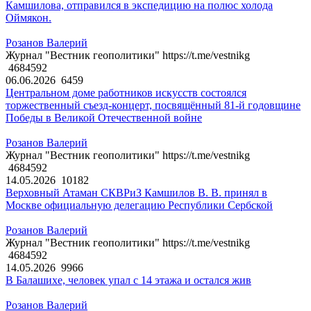
Камшилова, отправился в экспедицию на полюс холода
Оймякон.
Розанов Валерий
Журнал "Вестник геополитики" https://t.me/vestnikg
4684592
06.06.2026
6459
Центральном доме работников искусств состоялся
торжественный съезд-концерт, посвящённый 81-й годовщине
Победы в Великой Отечественной войне
Розанов Валерий
Журнал "Вестник геополитики" https://t.me/vestnikg
4684592
14.05.2026
10182
Верховный Атаман СКВРиЗ Камшилов В. В. принял в
Москве официальную делегацию Республики Сербской
Розанов Валерий
Журнал "Вестник геополитики" https://t.me/vestnikg
4684592
14.05.2026
9966
В Балашихе, человек упал с 14 этажа и остался жив
Розанов Валерий