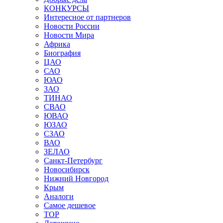
КОНКУРСЫ
Интересное от партнеров
Новости России
Новости Мира
Африка
Биография
ЦАО
САО
ЮАО
ЗАО
ТИНАО
СВАО
ЮВАО
ЮЗАО
СЗАО
ВАО
ЗЕЛАО
Санкт-Петербург
Новосибирск
Нижний Новгород
Крым
Аналоги
Самое дешевое
TOP