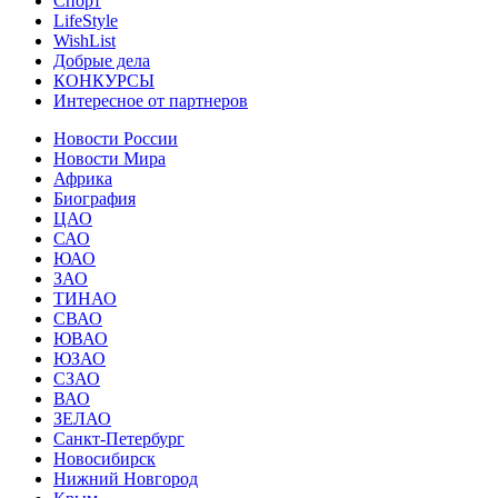
Спорт
LifeStyle
WishList
Добрые дела
КОНКУРСЫ
Интересное от партнеров
Новости России
Новости Мира
Африка
Биография
ЦАО
САО
ЮАО
ЗАО
ТИНАО
СВАО
ЮВАО
ЮЗАО
СЗАО
ВАО
ЗЕЛАО
Санкт-Петербург
Новосибирск
Нижний Новгород