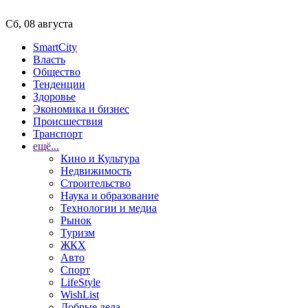
Сб, 08 августа
SmartCity
Власть
Общество
Тенденции
Здоровье
Экономика и бизнес
Происшествия
Транспорт
ещё...
Кино и Культура
Недвижимость
Строительство
Наука и образование
Технологии и медиа
Рынок
Туризм
ЖКХ
Авто
Спорт
LifeStyle
WishList
Добрые дела