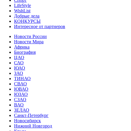
Спорт
LifeStyle
WishList
Добрые дела
КОНКУРСЫ
Интересное от партнеров
Новости России
Новости Мира
Африка
Биография
ЦАО
САО
ЮАО
ЗАО
ТИНАО
СВАО
ЮВАО
ЮЗАО
СЗАО
ВАО
ЗЕЛАО
Санкт-Петербург
Новосибирск
Нижний Новгород