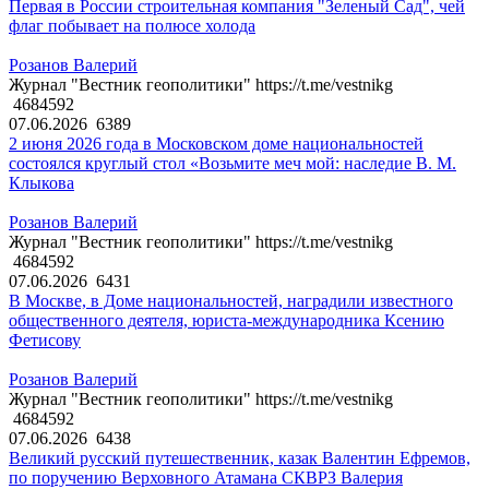
Первая в России строительная компания "Зеленый Сад", чей
флаг побывает на полюсе холода
Розанов Валерий
Журнал "Вестник геополитики" https://t.me/vestnikg
4684592
07.06.2026
6389
2 июня 2026 года в Московском доме национальностей
состоялся круглый стол «Возьмите меч мой: наследие В. М.
Клыкова
Розанов Валерий
Журнал "Вестник геополитики" https://t.me/vestnikg
4684592
07.06.2026
6431
В Москве, в Доме национальностей, наградили известного
общественного деятеля, юриста-международника Ксению
Фетисову
Розанов Валерий
Журнал "Вестник геополитики" https://t.me/vestnikg
4684592
07.06.2026
6438
Великий русский путешественник, казак Валентин Ефремов,
по поручению Верховного Атамана СКВРЗ Валерия