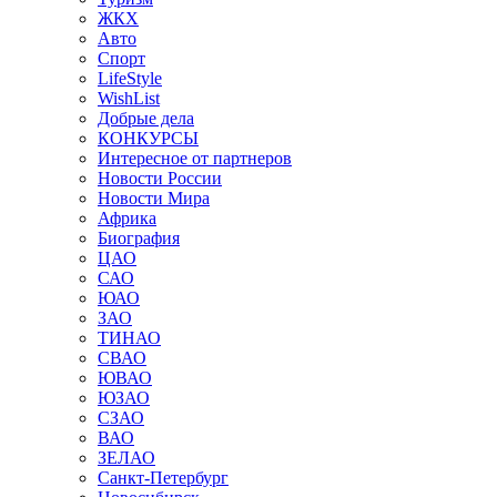
ЖКХ
Авто
Спорт
LifeStyle
WishList
Добрые дела
КОНКУРСЫ
Интересное от партнеров
Новости России
Новости Мира
Африка
Биография
ЦАО
САО
ЮАО
ЗАО
ТИНАО
СВАО
ЮВАО
ЮЗАО
СЗАО
ВАО
ЗЕЛАО
Санкт-Петербург