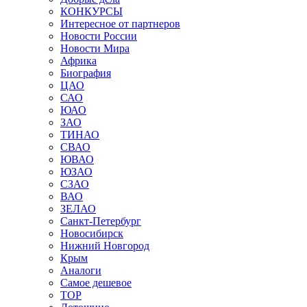
КОНКУРСЫ
Интересное от партнеров
Новости России
Новости Мира
Африка
Биография
ЦАО
САО
ЮАО
ЗАО
ТИНАО
СВАО
ЮВАО
ЮЗАО
СЗАО
ВАО
ЗЕЛАО
Санкт-Петербург
Новосибирск
Нижний Новгород
Крым
Аналоги
Самое дешевое
TOP