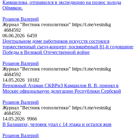
Камшилова, отправился в экспедицию на полюс холода
Оймякон.
Розанов Валерий
Журнал "Вестник геополитики" https://t.me/vestnikg
4684592
06.06.2026
6459
Центральном доме работников искусств состоялся
торжественный съезд-концерт, посвящённый 81-й годовщине
Победы в Великой Отечественной войне
Розанов Валерий
Журнал "Вестник геополитики" https://t.me/vestnikg
4684592
14.05.2026
10182
Верховный Атаман СКВРиЗ Камшилов В. В. принял в
Москве официальную делегацию Республики Сербской
Розанов Валерий
Журнал "Вестник геополитики" https://t.me/vestnikg
4684592
14.05.2026
9966
В Балашихе, человек упал с 14 этажа и остался жив
Розанов Валерий