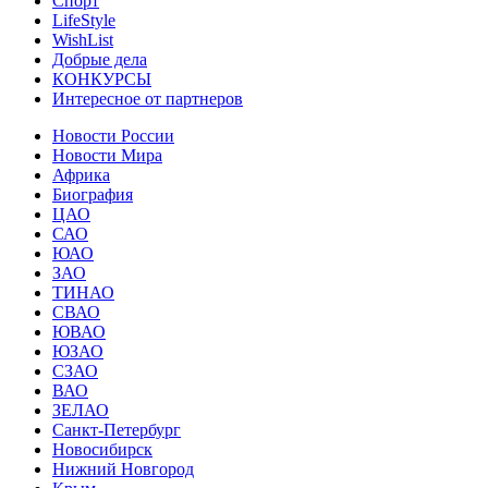
Спорт
LifeStyle
WishList
Добрые дела
КОНКУРСЫ
Интересное от партнеров
Новости России
Новости Мира
Африка
Биография
ЦАО
САО
ЮАО
ЗАО
ТИНАО
СВАО
ЮВАО
ЮЗАО
СЗАО
ВАО
ЗЕЛАО
Санкт-Петербург
Новосибирск
Нижний Новгород