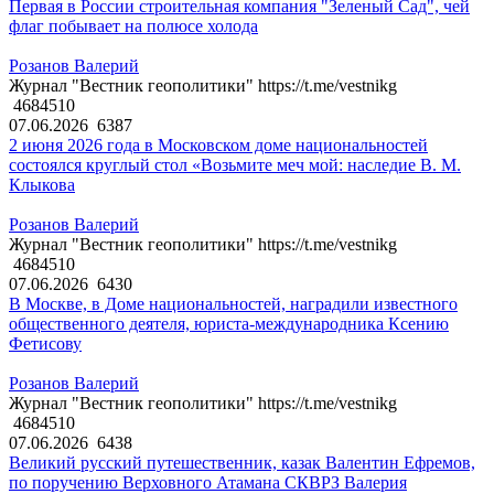
Первая в России строительная компания "Зеленый Сад", чей
флаг побывает на полюсе холода
Розанов Валерий
Журнал "Вестник геополитики" https://t.me/vestnikg
4684510
07.06.2026
6387
2 июня 2026 года в Московском доме национальностей
состоялся круглый стол «Возьмите меч мой: наследие В. М.
Клыкова
Розанов Валерий
Журнал "Вестник геополитики" https://t.me/vestnikg
4684510
07.06.2026
6430
В Москве, в Доме национальностей, наградили известного
общественного деятеля, юриста-международника Ксению
Фетисову
Розанов Валерий
Журнал "Вестник геополитики" https://t.me/vestnikg
4684510
07.06.2026
6438
Великий русский путешественник, казак Валентин Ефремов,
по поручению Верховного Атамана СКВРЗ Валерия