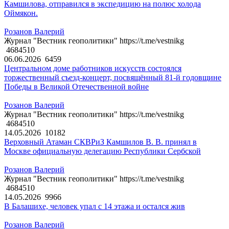
Камшилова, отправился в экспедицию на полюс холода
Оймякон.
Розанов Валерий
Журнал "Вестник геополитики" https://t.me/vestnikg
4684510
06.06.2026
6459
Центральном доме работников искусств состоялся
торжественный съезд-концерт, посвящённый 81-й годовщине
Победы в Великой Отечественной войне
Розанов Валерий
Журнал "Вестник геополитики" https://t.me/vestnikg
4684510
14.05.2026
10182
Верховный Атаман СКВРиЗ Камшилов В. В. принял в
Москве официальную делегацию Республики Сербской
Розанов Валерий
Журнал "Вестник геополитики" https://t.me/vestnikg
4684510
14.05.2026
9966
В Балашихе, человек упал с 14 этажа и остался жив
Розанов Валерий