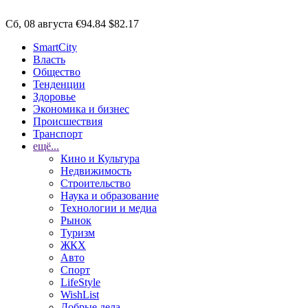
Сб, 08 августа
€94.84
$82.17
SmartCity
Власть
Общество
Тенденции
Здоровье
Экономика и бизнес
Происшествия
Транспорт
ещё...
Кино и Культура
Недвижимость
Строительство
Наука и образование
Технологии и медиа
Рынок
Туризм
ЖКХ
Авто
Спорт
LifeStyle
WishList
Добрые дела