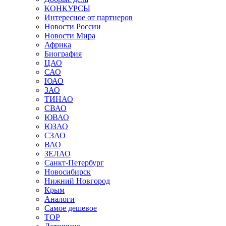
КОНКУРСЫ
Интересное от партнеров
Новости России
Новости Мира
Африка
Биография
ЦАО
САО
ЮАО
ЗАО
ТИНАО
СВАО
ЮВАО
ЮЗАО
СЗАО
ВАО
ЗЕЛАО
Санкт-Петербург
Новосибирск
Нижний Новгород
Крым
Аналоги
Самое дешевое
TOP