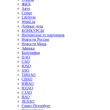
ЖКХ
Авто
Спорт
LifeStyle
WishList
Добрые дела
КОНКУРСЫ
Интересное от партнеров
Новости России
Новости Мира
Африка
Биография
ЦАО
САО
ЮАО
ЗАО
ТИНАО
СВАО
ЮВАО
ЮЗАО
СЗАО
ВАО
ЗЕЛАО
Санкт-Петербург