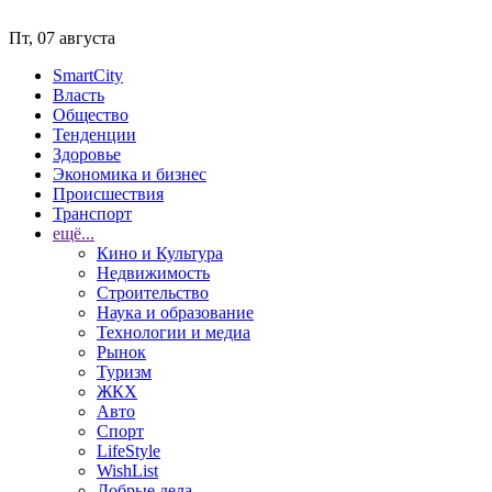
Пт, 07 августа
SmartCity
Власть
Общество
Тенденции
Здоровье
Экономика и бизнес
Происшествия
Транспорт
ещё...
Кино и Культура
Недвижимость
Строительство
Наука и образование
Технологии и медиа
Рынок
Туризм
ЖКХ
Авто
Спорт
LifeStyle
WishList
Добрые дела