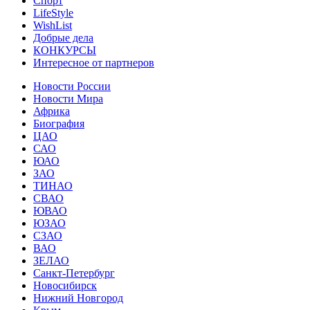
Спорт
LifeStyle
WishList
Добрые дела
КОНКУРСЫ
Интересное от партнеров
Новости России
Новости Мира
Африка
Биография
ЦАО
САО
ЮАО
ЗАО
ТИНАО
СВАО
ЮВАО
ЮЗАО
СЗАО
ВАО
ЗЕЛАО
Санкт-Петербург
Новосибирск
Нижний Новгород