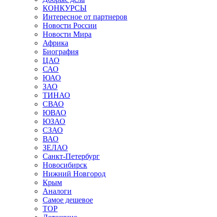
КОНКУРСЫ
Интересное от партнеров
Новости России
Новости Мира
Африка
Биография
ЦАО
САО
ЮАО
ЗАО
ТИНАО
СВАО
ЮВАО
ЮЗАО
СЗАО
ВАО
ЗЕЛАО
Санкт-Петербург
Новосибирск
Нижний Новгород
Крым
Аналоги
Самое дешевое
TOP