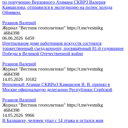
по поручению Верховного Атамана СКВРЗ Валерия
Камшилова, отправился в экспедицию на полюс холода
Оймякон.
Розанов Валерий
Журнал "Вестник геополитики" https://t.me/vestnikg
4684398
06.06.2026
6459
Центральном доме работников искусств состоялся
торжественный съезд-концерт, посвящённый 81-й годовщине
Победы в Великой Отечественной войне
Розанов Валерий
Журнал "Вестник геополитики" https://t.me/vestnikg
4684398
14.05.2026
10182
Верховный Атаман СКВРиЗ Камшилов В. В. принял в
Москве официальную делегацию Республики Сербской
Розанов Валерий
Журнал "Вестник геополитики" https://t.me/vestnikg
4684398
14.05.2026
9966
В Балашихе, человек упал с 14 этажа и остался жив