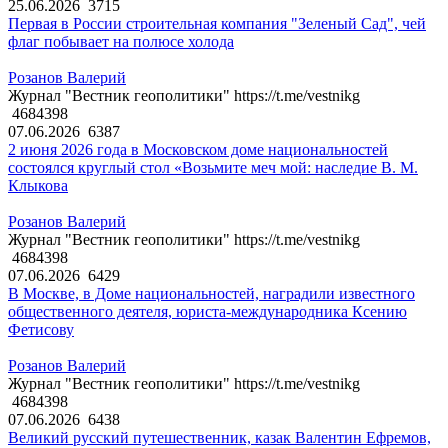
25.06.2026
3715
Первая в России строительная компания "Зеленый Сад", чей
флаг побывает на полюсе холода
Розанов Валерий
Журнал "Вестник геополитики" https://t.me/vestnikg
4684398
07.06.2026
6387
2 июня 2026 года в Московском доме национальностей
состоялся круглый стол «Возьмите меч мой: наследие В. М.
Клыкова
Розанов Валерий
Журнал "Вестник геополитики" https://t.me/vestnikg
4684398
07.06.2026
6429
В Москве, в Доме национальностей, наградили известного
общественного деятеля, юриста-международника Ксению
Фетисову
Розанов Валерий
Журнал "Вестник геополитики" https://t.me/vestnikg
4684398
07.06.2026
6438
Великий русский путешественник, казак Валентин Ефремов,