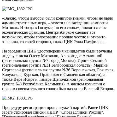
«Важно, чтобы выборы были конкурентными, чтобы не было
административных игр», - отметил на заседании комиссии
Митволь. И тогда в Госдуме, по его словам, появится своя
экологическая фракция. Центризбирком сделает все
возможное, чтобы голосование прошло честно и открыто,
заверила, со своей стороны, глава ЦИК Элла Памфилова.
На заседании ЦИК удостоверения кандидатов были вручены
лидеру списка Олегу Митволю, Александре Аставиной
(региональная группа №7 город Москва), Ирине Семиной
(региональная группа №31 Белгородская область), Марине
Сергеевой (региональная группа №36 Воронежская, Брянская,
Калужская, Курская, Орловская и Смоленская области), а
также Вере Искре и Тамаре Щепочкиной (региональная
группа №8 Республика Калмыкия). А членом комиссии с
правом совещательного голоса был назначен Валерий Егоров.
Процедуру регистрации прошли уже 5 партий. Ранее ЦИК
зарегистрировал списки ЛДПР, "Справедливой России",
"Гражданской платформы" и "Патриотов России".