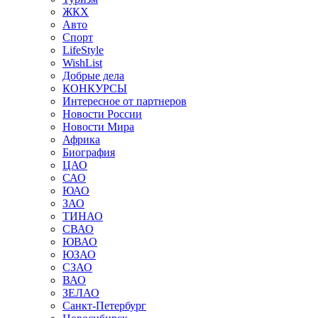
ЖКХ
Авто
Спорт
LifeStyle
WishList
Добрые дела
КОНКУРСЫ
Интересное от партнеров
Новости России
Новости Мира
Африка
Биография
ЦАО
САО
ЮАО
ЗАО
ТИНАО
СВАО
ЮВАО
ЮЗАО
СЗАО
ВАО
ЗЕЛАО
Санкт-Петербург