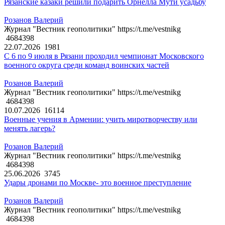
Рязанские казаки решили подарить Орнелла Мути усадьбу
Розанов Валерий
Журнал "Вестник геополитики" https://t.me/vestnikg
4684398
22.07.2026
1981
С 6 по 9 июля в Рязани проходил чемпионат Московского
военного округа среди команд воинских частей
Розанов Валерий
Журнал "Вестник геополитики" https://t.me/vestnikg
4684398
10.07.2026
16114
Военные учения в Армении: учить миротворчеству или
менять лагерь?
Розанов Валерий
Журнал "Вестник геополитики" https://t.me/vestnikg
4684398
25.06.2026
3745
Удары дронами по Москве- это военное преступление
Розанов Валерий
Журнал "Вестник геополитики" https://t.me/vestnikg
4684398