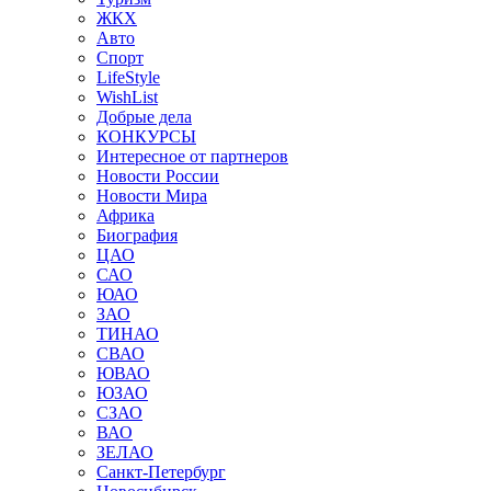
ЖКХ
Авто
Спорт
LifeStyle
WishList
Добрые дела
КОНКУРСЫ
Интересное от партнеров
Новости России
Новости Мира
Африка
Биография
ЦАО
САО
ЮАО
ЗАО
ТИНАО
СВАО
ЮВАО
ЮЗАО
СЗАО
ВАО
ЗЕЛАО
Санкт-Петербург