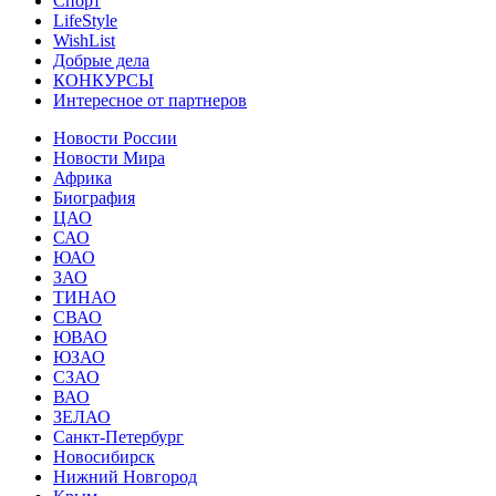
Спорт
LifeStyle
WishList
Добрые дела
КОНКУРСЫ
Интересное от партнеров
Новости России
Новости Мира
Африка
Биография
ЦАО
САО
ЮАО
ЗАО
ТИНАО
СВАО
ЮВАО
ЮЗАО
СЗАО
ВАО
ЗЕЛАО
Санкт-Петербург
Новосибирск
Нижний Новгород