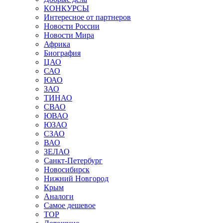
КОНКУРСЫ
Интересное от партнеров
Новости России
Новости Мира
Африка
Биография
ЦАО
САО
ЮАО
ЗАО
ТИНАО
СВАО
ЮВАО
ЮЗАО
СЗАО
ВАО
ЗЕЛАО
Санкт-Петербург
Новосибирск
Нижний Новгород
Крым
Аналоги
Самое дешевое
TOP