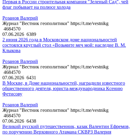
Первая в России строительная компания "Зеленый Сад", чей
флаг побывает на полюсе холода
Розанов Валерий
Журнал "Вестник геополитики" https://t.me/vestnikg
4684570
07.06.2026
6389
2 июня 2026 года в Московском доме национальностей
состоялся круглый стол «Возьмите меч мой: наследие В. М.
Клыкова
Розанов Валерий
Журнал "Вестник геополитики" https://t.me/vestnikg
4684570
07.06.2026
6431
В Москве, в Доме национальностей, наградили известного
общественного деятеля, юриста-международника Ксению
Фетисову
Розанов Валерий
Журнал "Вестник геополитики" https://t.me/vestnikg
4684570
07.06.2026
6438
Великий русский путешественник, казак Валентин Ефремов,
по поручению Верховного Атамана СКВРЗ Валерия