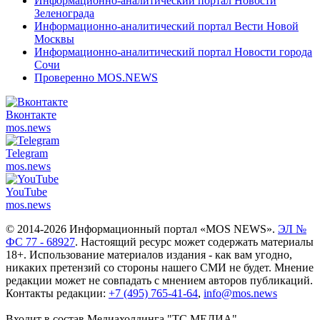
Информационно-аналитический портал Новости
Зеленограда
Информационно-аналитический портал Вести Новой
Москвы
Информационно-аналитический портал Новости города
Сочи
Проверенно MOS.NEWS
Вконтакте
mos.
news
Telegram
mos.
news
YouTube
mos.
news
© 2014-2026 Информационный портал «MOS NEWS».
ЭЛ №
ФС 77 - 68927
. Настоящий ресурс может содержать материалы
18+. Использование материалов издания - как вам угодно,
никаких претензий со стороны нашего СМИ не будет. Мнение
редакции может не совпадать с мнением авторов публикаций.
Контакты редакции:
+7 (495) 765-41-64
,
info@mos.news
Входит в состав Медиахолдинга "ТС.МЕДИА"