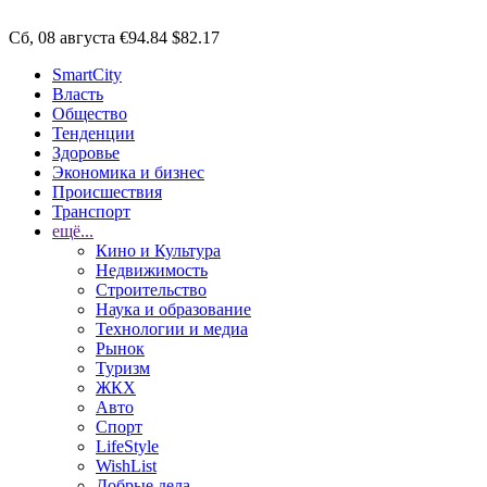
Сб, 08 августа
€94.84
$82.17
SmartCity
Власть
Общество
Тенденции
Здоровье
Экономика и бизнес
Происшествия
Транспорт
ещё...
Кино и Культура
Недвижимость
Строительство
Наука и образование
Технологии и медиа
Рынок
Туризм
ЖКХ
Авто
Спорт
LifeStyle
WishList
Добрые дела