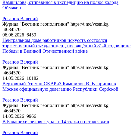
Камшилова, отправился в экспедицию на полюс холода
Оймякон.
Розанов Валерий
Журнал "Вестник геополитики" https://t.me/vestnikg
4684570
06.06.2026
6459
Центральном доме работников искусств состоялся
торжественный съезд-концерт, посвящённый 81-й годовщине
Победы в Великой Отечественной войне
Розанов Валерий
Журнал "Вестник геополитики" https://t.me/vestnikg
4684570
14.05.2026
10182
Верховный Атаман СКВРиЗ Камшилов В. В. принял в
Москве официальную делегацию Республики Сербской
Розанов Валерий
Журнал "Вестник геополитики" https://t.me/vestnikg
4684570
14.05.2026
9966
В Балашихе, человек упал с 14 этажа и остался жив
Розанов Валерий