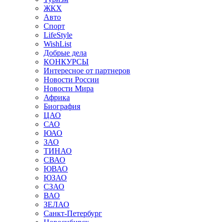
ЖКХ
Авто
Спорт
LifeStyle
WishList
Добрые дела
КОНКУРСЫ
Интересное от партнеров
Новости России
Новости Мира
Африка
Биография
ЦАО
САО
ЮАО
ЗАО
ТИНАО
СВАО
ЮВАО
ЮЗАО
СЗАО
ВАО
ЗЕЛАО
Санкт-Петербург