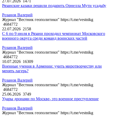
27.07.2026
1471
Рязанские казаки решили подарить Орнелла Мути усадьбу
Розанов Валерий
Журнал "Вестник геополитики" https://t.me/vestnikg
4684772
22.07.2026
2158
С 6 по 9 июля в Рязани проходил чемпионат Московского
военного округа среди команд воинских частей
Розанов Валерий
Журнал "Вестник геополитики" https://t.me/vestnikg
4684772
10.07.2026
16309
Военные учения в Армении: учить миротворчеству или
менять лагерь?
Розанов Валерий
Журнал "Вестник геополитики" https://t.me/vestnikg
4684772
25.06.2026
3749
Удары дронами по Москве- это военное преступление
Розанов Валерий
Журнал "Вестник геополитики" https://t.me/vestnikg