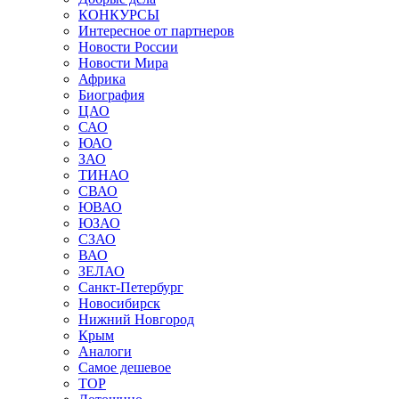
КОНКУРСЫ
Интересное от партнеров
Новости России
Новости Мира
Африка
Биография
ЦАО
САО
ЮАО
ЗАО
ТИНАО
СВАО
ЮВАО
ЮЗАО
СЗАО
ВАО
ЗЕЛАО
Санкт-Петербург
Новосибирск
Нижний Новгород
Крым
Аналоги
Самое дешевое
TOP