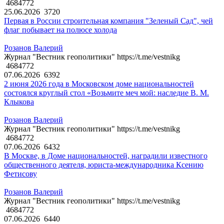
4684772
25.06.2026
3720
Первая в России строительная компания "Зеленый Сад", чей
флаг побывает на полюсе холода
Розанов Валерий
Журнал "Вестник геополитики" https://t.me/vestnikg
4684772
07.06.2026
6392
2 июня 2026 года в Московском доме национальностей
состоялся круглый стол «Возьмите меч мой: наследие В. М.
Клыкова
Розанов Валерий
Журнал "Вестник геополитики" https://t.me/vestnikg
4684772
07.06.2026
6432
В Москве, в Доме национальностей, наградили известного
общественного деятеля, юриста-международника Ксению
Фетисову
Розанов Валерий
Журнал "Вестник геополитики" https://t.me/vestnikg
4684772
07.06.2026
6440