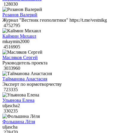
128030
Розанов Валерий
Журнал "Вестник геополитики" https://t.me/vestnikg
4752795
Каймин Михаил
mkaymin2000
4516905
Масляков Сергей
Руководитель проекта
3033960
Тайманова Анастасия
Эксперт по нормотворчеству
723335
Ульянова Елена
uljascha2
330235
Фольшина Лёля
uljascha
278470