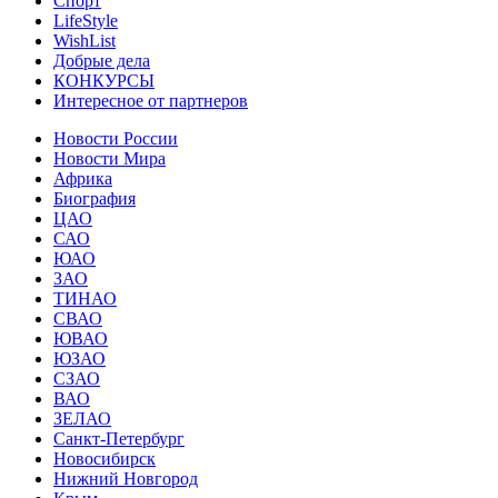
Спорт
LifeStyle
WishList
Добрые дела
КОНКУРСЫ
Интересное от партнеров
Новости России
Новости Мира
Африка
Биография
ЦАО
САО
ЮАО
ЗАО
ТИНАО
СВАО
ЮВАО
ЮЗАО
СЗАО
ВАО
ЗЕЛАО
Санкт-Петербург
Новосибирск
Нижний Новгород