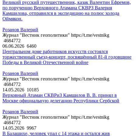
Великий русский путешественник, казак Валентин Ефремов,
по поручению Верховного Атамана СКВРЗ Валерия
Камшилова, отправился в экспедицию на полюс холода
Оймякон.
Розанов Валерий
Журнал "Вестник геополитики" https://t.me/vestnikg
4684772
06.06.2026
6460
Центральном доме работников искусств состоялся
торжественный съезд-концерт, посвящённый 81-й годовщине
Победы в Великой Отечественной войне
Розанов Валерий
Журнал "Вестник геополитики" https://t.me/vestnikg
4684772
14.05.2026
10185
Верховный Атаман СКВРиЗ Камшилов В. В. принял в
Москве официальную делегацию Республики Сербской
Розанов Валерий
Журнал "Вестник геополитики" https://t.me/vestnikg
4684772
14.05.2026
9967
В Балашихе, человек упал с 14 этажа и остался жив