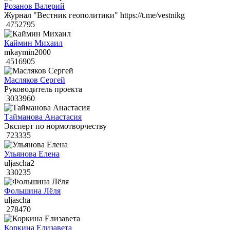
Розанов Валерий
Журнал "Вестник геополитики" https://t.me/vestnikg
4752795
Каймин Михаил
mkaymin2000
4516905
Масляков Сергей
Руководитель проекта
3033960
Тайманова Анастасия
Эксперт по нормотворчеству
723335
Ульянова Елена
uljascha2
330235
Фольшина Лёля
uljascha
278470
Коркина Елизавета