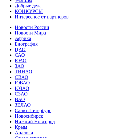
WishList
Добрые дела
КОНКУРСЫ
Интересное от партнеров
Новости России
Новости Мира
Африка
Биография
ЦАО
САО
ЮАО
ЗАО
ТИНАО
СВАО
ЮВАО
ЮЗАО
СЗАО
ВАО
ЗЕЛАО
Санкт-Петербург
Новосибирск
Нижний Новгород
Крым
Аналоги