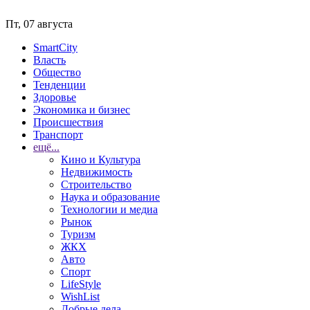
Пт, 07 августа
SmartCity
Власть
Общество
Тенденции
Здоровье
Экономика и бизнес
Происшествия
Транспорт
ещё...
Кино и Культура
Недвижимость
Строительство
Наука и образование
Технологии и медиа
Рынок
Туризм
ЖКХ
Авто
Спорт
LifeStyle
WishList
Добрые дела