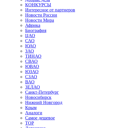
КОНКУРСЫ
Интересное от партнеров
Новости России
Новости Мира
Африка
Биография
ЦАО
САО
ЮАО
ЗАО
ТИНАО
СВАО
ЮВАО
ЮЗАО
СЗАО
ВАО
ЗЕЛАО
Санкт-Петербург
Новосибирск
Нижний Новгород
Крым
Аналоги
Самое дешевое
TOP