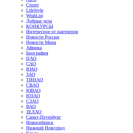
Спорт
LifeStyle
WishList
Добрые дела
КОНКУРСЫ
Интересное от партнеров
Новости России
Новости Мира
Африка
Биография
ЦАО
САО
ЮАО
ЗАО
ТИНАО
СВАО
ЮВАО
ЮЗАО
СЗАО
ВАО
ЗЕЛАО
Санкт-Петербург
Новосибирск
Нижний Новгород