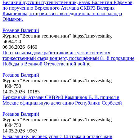
Великий русский путешественник, казак Валентин Ефремов,
по поручению Верховного Атамана СКВРЗ Валерия
Камшилова, отправился в экспедицию на полюс холода
Оймякон.
Розанов Валерий
Журнал "Вестник геополитики" https://t.me/vestnikg
4684750
06.06.2026
6460
Центральном доме работников искусств состоялся
торжественный съезд-концерт, посвящённый 81-й годовщине
Победы в Великой Отечественной войне
Розанов Валерий
Журнал "Вестник геополитики" https://t.me/vestnikg
4684750
14.05.2026
10185
Верховный Атаман СКВРиЗ Камшилов В. В. принял в
Москве официальную делегацию Республики Сербской
Розанов Валерий
Журнал "Вестник геополитики" https://t.me/vestnikg
4684750
14.05.2026
9967
В Балашихе, человек упал с 14 этажа и остался жив