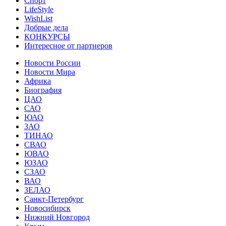
Спорт
LifeStyle
WishList
Добрые дела
КОНКУРСЫ
Интересное от партнеров
Новости России
Новости Мира
Африка
Биография
ЦАО
САО
ЮАО
ЗАО
ТИНАО
СВАО
ЮВАО
ЮЗАО
СЗАО
ВАО
ЗЕЛАО
Санкт-Петербург
Новосибирск
Нижний Новгород