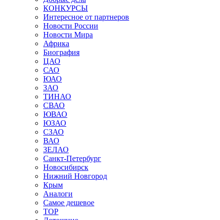
КОНКУРСЫ
Интересное от партнеров
Новости России
Новости Мира
Африка
Биография
ЦАО
САО
ЮАО
ЗАО
ТИНАО
СВАО
ЮВАО
ЮЗАО
СЗАО
ВАО
ЗЕЛАО
Санкт-Петербург
Новосибирск
Нижний Новгород
Крым
Аналоги
Самое дешевое
TOP