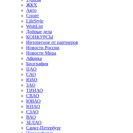
ЖКХ
Авто
Спорт
LifeStyle
WishList
Добрые дела
КОНКУРСЫ
Интересное от партнеров
Новости России
Новости Мира
Африка
Биография
ЦАО
САО
ЮАО
ЗАО
ТИНАО
СВАО
ЮВАО
ЮЗАО
СЗАО
ВАО
ЗЕЛАО
Санкт-Петербург