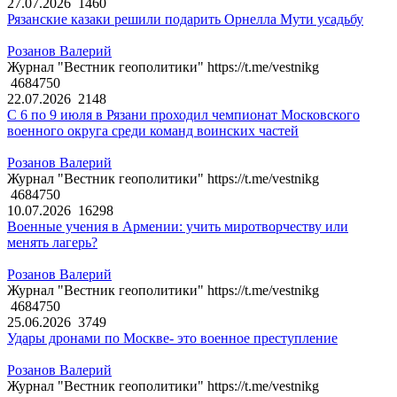
27.07.2026
1460
Рязанские казаки решили подарить Орнелла Мути усадьбу
Розанов Валерий
Журнал "Вестник геополитики" https://t.me/vestnikg
4684750
22.07.2026
2148
С 6 по 9 июля в Рязани проходил чемпионат Московского
военного округа среди команд воинских частей
Розанов Валерий
Журнал "Вестник геополитики" https://t.me/vestnikg
4684750
10.07.2026
16298
Военные учения в Армении: учить миротворчеству или
менять лагерь?
Розанов Валерий
Журнал "Вестник геополитики" https://t.me/vestnikg
4684750
25.06.2026
3749
Удары дронами по Москве- это военное преступление
Розанов Валерий
Журнал "Вестник геополитики" https://t.me/vestnikg