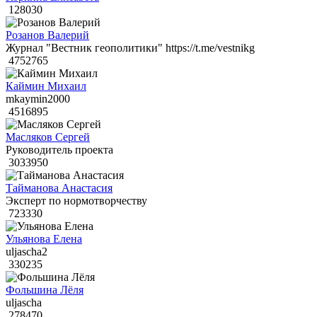
128030
Розанов Валерий
Журнал "Вестник геополитики" https://t.me/vestnikg
4752765
Каймин Михаил
mkaymin2000
4516895
Масляков Сергей
Руководитель проекта
3033950
Тайманова Анастасия
Эксперт по нормотворчеству
723330
Ульянова Елена
uljascha2
330235
Фольшина Лёля
uljascha
278470