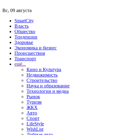
Вс, 09 августа
SmartCity
Власть
Общество
Тенденции
Здоровье
Экономика и бизнес
Происшествия
Транспорт
ещё...
Кино и Культура
Недвижимость
Строительство
Наука и образование
Технологии и медиа
Рынок
Туризм
ЖКХ
Авто
Спорт
LifeStyle
WishList
Добрые дела