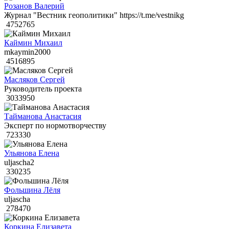
Розанов Валерий
Журнал "Вестник геополитики" https://t.me/vestnikg
4752765
Каймин Михаил
mkaymin2000
4516895
Масляков Сергей
Руководитель проекта
3033950
Тайманова Анастасия
Эксперт по нормотворчеству
723330
Ульянова Елена
uljascha2
330235
Фольшина Лёля
uljascha
278470
Коркина Елизавета