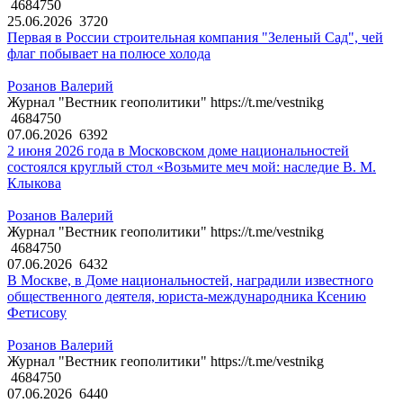
4684750
25.06.2026
3720
Первая в России строительная компания "Зеленый Сад", чей
флаг побывает на полюсе холода
Розанов Валерий
Журнал "Вестник геополитики" https://t.me/vestnikg
4684750
07.06.2026
6392
2 июня 2026 года в Московском доме национальностей
состоялся круглый стол «Возьмите меч мой: наследие В. М.
Клыкова
Розанов Валерий
Журнал "Вестник геополитики" https://t.me/vestnikg
4684750
07.06.2026
6432
В Москве, в Доме национальностей, наградили известного
общественного деятеля, юриста-международника Ксению
Фетисову
Розанов Валерий
Журнал "Вестник геополитики" https://t.me/vestnikg
4684750
07.06.2026
6440