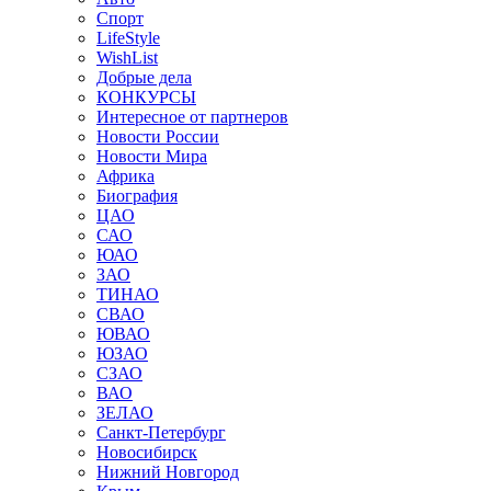
Спорт
LifeStyle
WishList
Добрые дела
КОНКУРСЫ
Интересное от партнеров
Новости России
Новости Мира
Африка
Биография
ЦАО
САО
ЮАО
ЗАО
ТИНАО
СВАО
ЮВАО
ЮЗАО
СЗАО
ВАО
ЗЕЛАО
Санкт-Петербург
Новосибирск
Нижний Новгород