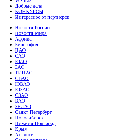
WishList
Добрые дела
КОНКУРСЫ
Интересное от партнеров
Новости России
Новости Мира
Африка
Биография
ЦАО
САО
ЮАО
ЗАО
ТИНАО
СВАО
ЮВАО
ЮЗАО
СЗАО
ВАО
ЗЕЛАО
Санкт-Петербург
Новосибирск
Нижний Новгород
Крым
Аналоги