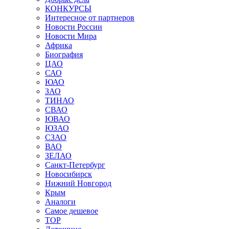
КОНКУРСЫ
Интересное от партнеров
Новости России
Новости Мира
Африка
Биография
ЦАО
САО
ЮАО
ЗАО
ТИНАО
СВАО
ЮВАО
ЮЗАО
СЗАО
ВАО
ЗЕЛАО
Санкт-Петербург
Новосибирск
Нижний Новгород
Крым
Аналоги
Самое дешевое
TOP