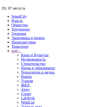
Пт, 07 августа
SmartCity
Власть
Общество
Тенденции
Здоровье
Экономика и бизнес
Происшествия
Транспорт
ещё...
Кино и Культура
Недвижимость
Строительство
Наука и образование
Технологии и медиа
Рынок
Туризм
ЖКХ
Авто
Спорт
LifeStyle
WishList
Добрые дела