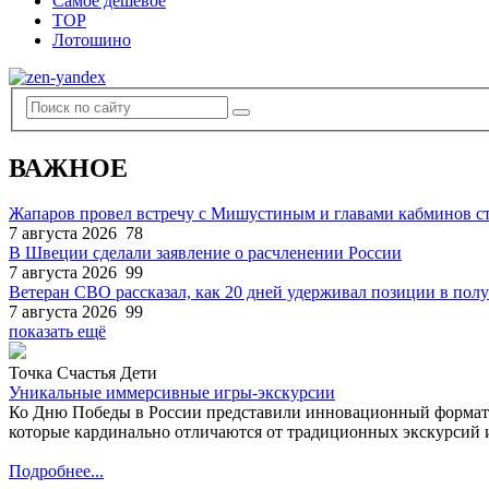
Самое дешевое
TOP
Лотошино
ВАЖНОЕ
Жапаров провел встречу с Мишустиным и главами кабминов 
7 августа 2026
78
В Швеции сделали заявление о расчленении России
7 августа 2026
99
Ветеран СВО рассказал, как 20 дней удерживал позиции в по
7 августа 2026
99
показать ещё
Точка Счастья Дети
Уникальные иммерсивные игры-экскурсии
Ко Дню Победы в России представили инновационный формат
которые кардинально отличаются от традиционных экскурсий и
Подробнее...