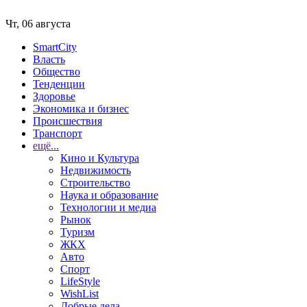
Чт, 06 августа
SmartCity
Власть
Общество
Тенденции
Здоровье
Экономика и бизнес
Происшествия
Транспорт
ещё...
Кино и Культура
Недвижимость
Строительство
Наука и образование
Технологии и медиа
Рынок
Туризм
ЖКХ
Авто
Спорт
LifeStyle
WishList
Добрые дела