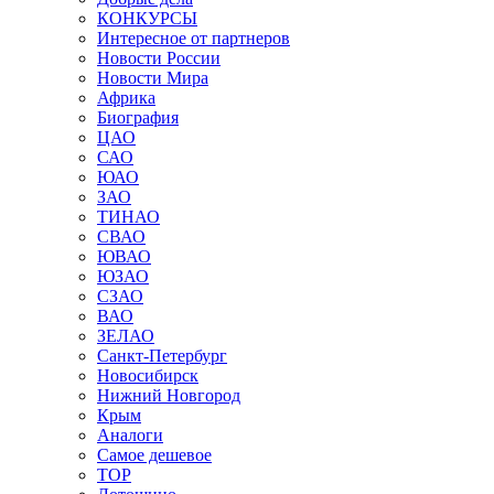
КОНКУРСЫ
Интересное от партнеров
Новости России
Новости Мира
Африка
Биография
ЦАО
САО
ЮАО
ЗАО
ТИНАО
СВАО
ЮВАО
ЮЗАО
СЗАО
ВАО
ЗЕЛАО
Санкт-Петербург
Новосибирск
Нижний Новгород
Крым
Аналоги
Самое дешевое
TOP