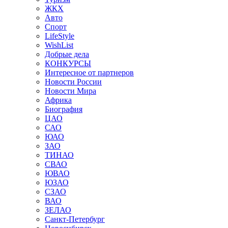
ЖКХ
Авто
Спорт
LifeStyle
WishList
Добрые дела
КОНКУРСЫ
Интересное от партнеров
Новости России
Новости Мира
Африка
Биография
ЦАО
САО
ЮАО
ЗАО
ТИНАО
СВАО
ЮВАО
ЮЗАО
СЗАО
ВАО
ЗЕЛАО
Санкт-Петербург