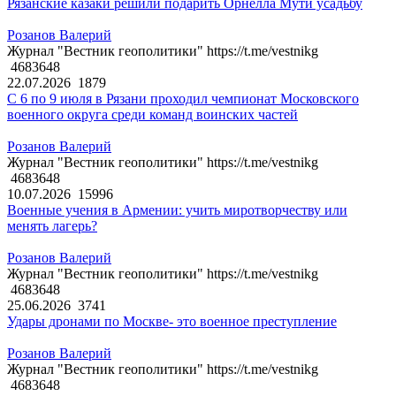
Рязанские казаки решили подарить Орнелла Мути усадьбу
Розанов Валерий
Журнал "Вестник геополитики" https://t.me/vestnikg
4683648
22.07.2026
1879
С 6 по 9 июля в Рязани проходил чемпионат Московского
военного округа среди команд воинских частей
Розанов Валерий
Журнал "Вестник геополитики" https://t.me/vestnikg
4683648
10.07.2026
15996
Военные учения в Армении: учить миротворчеству или
менять лагерь?
Розанов Валерий
Журнал "Вестник геополитики" https://t.me/vestnikg
4683648
25.06.2026
3741
Удары дронами по Москве- это военное преступление
Розанов Валерий
Журнал "Вестник геополитики" https://t.me/vestnikg
4683648