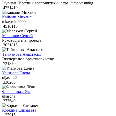
Журнал "Вестник геополитики" https://t.me/vestnikg
4751410
Каймин Михаил
mkaymin2000
4510115
Масляков Сергей
Руководитель проекта
3031815
Тайманова Анастасия
Эксперт по нормотворчеству
721870
Ульянова Елена
uljascha2
330205
Фольшина Лёля
uljascha
277640
Коркина Елизавета
127915