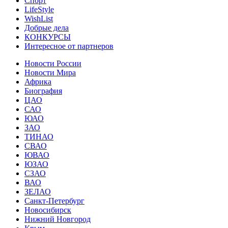
Спорт
LifeStyle
WishList
Добрые дела
КОНКУРСЫ
Интересное от партнеров
Новости России
Новости Мира
Африка
Биография
ЦАО
САО
ЮАО
ЗАО
ТИНАО
СВАО
ЮВАО
ЮЗАО
СЗАО
ВАО
ЗЕЛАО
Санкт-Петербург
Новосибирск
Нижний Новгород