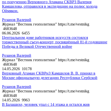
по поручению Верховного Атамана СКВРЗ Валерия
Камшилова, отправился в экспедицию на полюс холода
Оймякон.
Розанов Валерий
Журнал "Вестник геополитики" https://t.me/vestnikg
4683648
06.06.2026
6455
Центральном доме работников искусств состоялся
торжественный съезд-концерт, посвящённый 81-й годовщине
Победы в Великой Отечественной войне
Розанов Валерий
Журнал "Вестник геополитики" https://t.me/vestnikg
4683648
14.05.2026
10178
Верховный Атаман СКВРиЗ Камшилов В. В. принял в
Москве официальную делегацию Республики Сербской
Розанов Валерий
Журнал "Вестник геополитики" https://t.me/vestnikg
4683648
14.05.2026
9963
В Балашихе, человек упал с 14 этажа и остался жив