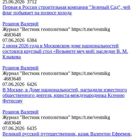
25.06.2026
3712
Первая в России строительная компания "Зеленый Сад", чей
флаг побывает на полюсе холода
Розанов Валерий
Журнал "Вестник геополитики" https://t.me/vestnikg
4683648
07.06.2026
6384
2 июня 2026 года в Московском доме национальностей
состоялся круглый стол «Возьмите меч мой: наследие В. М.
Клыкова
Розанов Валерий
Журнал "Вестник геополитики" https://t.me/vestnikg
4683648
07.06.2026
6426
В Москве, в Доме национальностей, наградили известного
общественного деятеля, юриста-международника Ксению
Фетисову
Розанов Валерий
Журнал "Вестник геополитики" https://t.me/vestnikg
4683648
07.06.2026
6435
Великий русский путешественник, казак Валентин Ефремов,