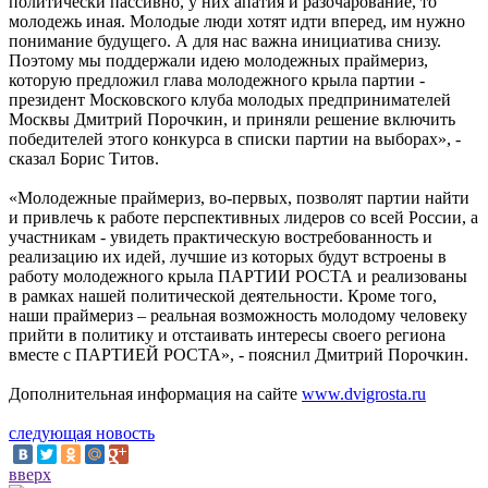
политически пассивно, у них апатия и разочарование, то
молодежь иная. Молодые люди хотят идти вперед, им нужно
понимание будущего. А для нас важна инициатива снизу.
Поэтому мы поддержали идею молодежных праймериз,
которую предложил глава молодежного крыла партии -
президент Московского клуба молодых предпринимателей
Москвы Дмитрий Порочкин, и приняли решение включить
победителей этого конкурса в списки партии на выборах», -
сказал Борис Титов.
«Молодежные праймериз, во-первых, позволят партии найти
и привлечь к работе перспективных лидеров со всей России, а
участникам - увидеть практическую востребованность и
реализацию их идей, лучшие из которых будут встроены в
работу молодежного крыла ПАРТИИ РОСТА и реализованы
в рамках нашей политической деятельности. Кроме того,
наши праймериз – реальная возможность молодому человеку
прийти в политику и отстаивать интересы своего региона
вместе с ПАРТИЕЙ РОСТА», - пояснил Дмитрий Порочкин.
Дополнительная информация на сайте
www.dvigrosta.ru
следующая новость
вверх