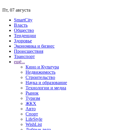
Пт, 07 августа
SmartCity
Власть
Общество
Тенденции
Здоровье
Экономика и бизнес
Происшествия
Транспорт
ещё...
Кино и Культура
Недвижимость
Строительство
Наука и образование
Технологии и медиа
Рынок
Туризм
ЖКХ
Авто
Спорт
LifeStyle
WishList
Добрые дела