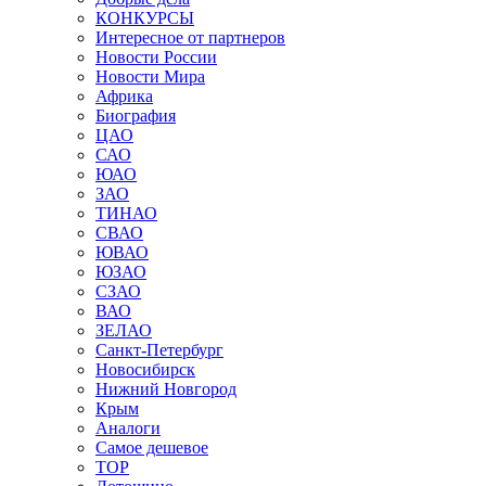
КОНКУРСЫ
Интересное от партнеров
Новости России
Новости Мира
Африка
Биография
ЦАО
САО
ЮАО
ЗАО
ТИНАО
СВАО
ЮВАО
ЮЗАО
СЗАО
ВАО
ЗЕЛАО
Санкт-Петербург
Новосибирск
Нижний Новгород
Крым
Аналоги
Самое дешевое
TOP