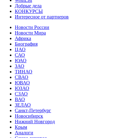
WishList
Добрые дела
КОНКУРСЫ
Интересное от партнеров
Новости России
Новости Мира
Африка
Биография
ЦАО
САО
ЮАО
ЗАО
ТИНАО
СВАО
ЮВАО
ЮЗАО
СЗАО
ВАО
ЗЕЛАО
Санкт-Петербург
Новосибирск
Нижний Новгород
Крым
Аналоги