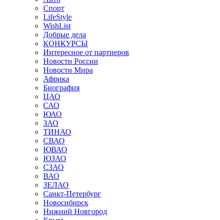
Спорт
LifeStyle
WishList
Добрые дела
КОНКУРСЫ
Интересное от партнеров
Новости России
Новости Мира
Африка
Биография
ЦАО
САО
ЮАО
ЗАО
ТИНАО
СВАО
ЮВАО
ЮЗАО
СЗАО
ВАО
ЗЕЛАО
Санкт-Петербург
Новосибирск
Нижний Новгород