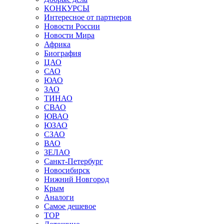
КОНКУРСЫ
Интересное от партнеров
Новости России
Новости Мира
Африка
Биография
ЦАО
САО
ЮАО
ЗАО
ТИНАО
СВАО
ЮВАО
ЮЗАО
СЗАО
ВАО
ЗЕЛАО
Санкт-Петербург
Новосибирск
Нижний Новгород
Крым
Аналоги
Самое дешевое
TOP