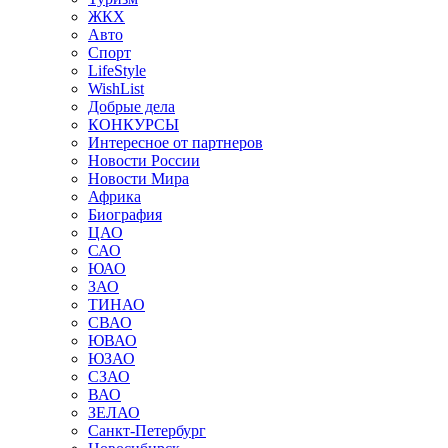
ЖКХ
Авто
Спорт
LifeStyle
WishList
Добрые дела
КОНКУРСЫ
Интересное от партнеров
Новости России
Новости Мира
Африка
Биография
ЦАО
САО
ЮАО
ЗАО
ТИНАО
СВАО
ЮВАО
ЮЗАО
СЗАО
ВАО
ЗЕЛАО
Санкт-Петербург