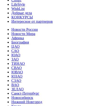
Спорт
LifeStyle
WishList
Добрые дела
КОНКУРСЫ
Интересное от партнеров
Новости России
Новости Мира
Африка
Биография
ЦАО
САО
ЮАО
ЗАО
ТИНАО
СВАО
ЮВАО
ЮЗАО
СЗАО
ВАО
ЗЕЛАО
Санкт-Петербург
Новосибирск
Нижний Новгород