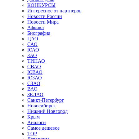
КОНКУРСЫ
Интересное от партнеров
Новости России
Новости Мира
Африка
Биография
ЦАО
САО
ЮАО
ЗАО
ТИНАО
СВАО
ЮВАО
ЮЗАО
СЗАО
ВАО
ЗЕЛАО
Санкт-Петербург
Новосибирск
Нижний Новгород
Крым
Аналоги
Самое дешевое
TOP