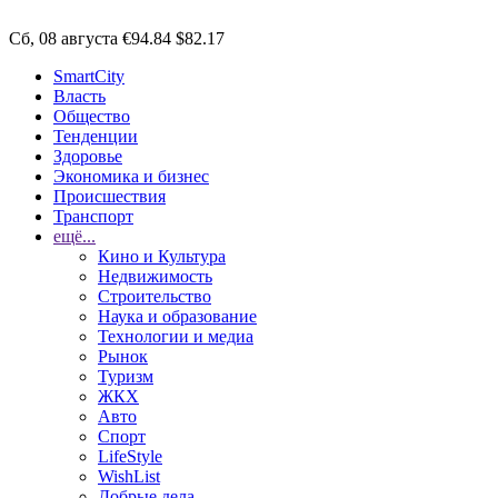
Сб, 08 августа
€94.84
$82.17
SmartCity
Власть
Общество
Тенденции
Здоровье
Экономика и бизнес
Происшествия
Транспорт
ещё...
Кино и Культура
Недвижимость
Строительство
Наука и образование
Технологии и медиа
Рынок
Туризм
ЖКХ
Авто
Спорт
LifeStyle
WishList
Добрые дела