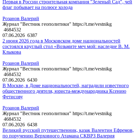
Первая в России строительная компания "Зеленый Сад", чей
флаг побывает на полюсе холода
Розанов Валерий
Журнал "Вестник геополитики" https://t.me/vestnikg
4684532
07.06.2026
6387
2 июня 2026 года в Московском доме национальностей
состоялся круглый стол «Возьмите меч мой: наследие В. М.
Клыкова
Розанов Валерий
Журнал "Вестник геополитики" https://t.me/vestnikg
4684532
07.06.2026
6430
В Москве, в Доме национальностей, наградили известного
общественного деятеля, юриста-международника Ксению
Фетисову
Розанов Валерий
Журнал "Вестник геополитики" https://t.me/vestnikg
4684532
07.06.2026
6438
Великий русский путешественник, казак Валентин Ефремов,
по поручению Верховного Атамана СКВРЗ Валерия