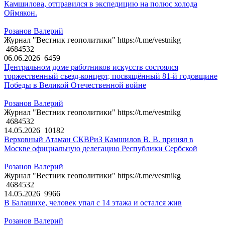
Камшилова, отправился в экспедицию на полюс холода
Оймякон.
Розанов Валерий
Журнал "Вестник геополитики" https://t.me/vestnikg
4684532
06.06.2026
6459
Центральном доме работников искусств состоялся
торжественный съезд-концерт, посвящённый 81-й годовщине
Победы в Великой Отечественной войне
Розанов Валерий
Журнал "Вестник геополитики" https://t.me/vestnikg
4684532
14.05.2026
10182
Верховный Атаман СКВРиЗ Камшилов В. В. принял в
Москве официальную делегацию Республики Сербской
Розанов Валерий
Журнал "Вестник геополитики" https://t.me/vestnikg
4684532
14.05.2026
9966
В Балашихе, человек упал с 14 этажа и остался жив
Розанов Валерий