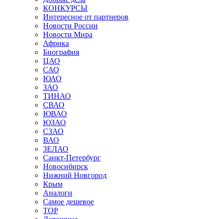
КОНКУРСЫ
Интересное от партнеров
Новости России
Новости Мира
Африка
Биография
ЦАО
САО
ЮАО
ЗАО
ТИНАО
СВАО
ЮВАО
ЮЗАО
СЗАО
ВАО
ЗЕЛАО
Санкт-Петербург
Новосибирск
Нижний Новгород
Крым
Аналоги
Самое дешевое
TOP