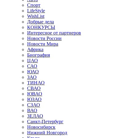
Спорт
LifeStyle
WishList
Добрые дела
КОНКУРСЫ
Интересное от партнеров
Новости России
Новости Мира
Африка
Биография
ЦАО
САО
ЮАО
ЗАО
ТИНАО
СВАО
ЮВАО
ЮЗАО
СЗАО
ВАО
ЗЕЛАО
Санкт-Петербург
Новосибирск
Нижний Новгород