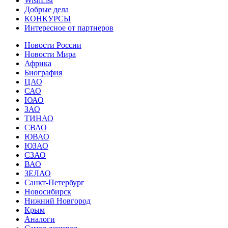
WishList
Добрые дела
КОНКУРСЫ
Интересное от партнеров
Новости России
Новости Мира
Африка
Биография
ЦАО
САО
ЮАО
ЗАО
ТИНАО
СВАО
ЮВАО
ЮЗАО
СЗАО
ВАО
ЗЕЛАО
Санкт-Петербург
Новосибирск
Нижний Новгород
Крым
Аналоги