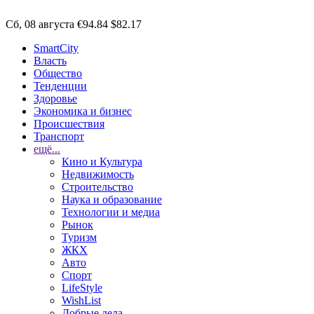
Сб, 08 августа
€94.84
$82.17
SmartCity
Власть
Общество
Тенденции
Здоровье
Экономика и бизнес
Происшествия
Транспорт
ещё...
Кино и Культура
Недвижимость
Строительство
Наука и образование
Технологии и медиа
Рынок
Туризм
ЖКХ
Авто
Спорт
LifeStyle
WishList
Добрые дела