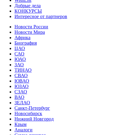
WishList
Добрые дела
КОНКУРСЫ
Интересное от партнеров
Новости России
Новости Мира
Африка
Биография
ЦАО
САО
ЮАО
ЗАО
ТИНАО
СВАО
ЮВАО
ЮЗАО
СЗАО
ВАО
ЗЕЛАО
Санкт-Петербург
Новосибирск
Нижний Новгород
Крым
Аналоги