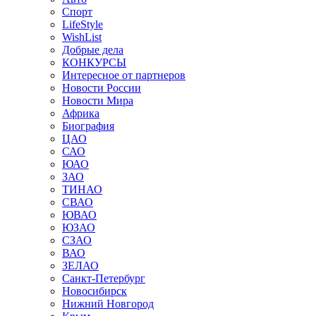
Спорт
LifeStyle
WishList
Добрые дела
КОНКУРСЫ
Интересное от партнеров
Новости России
Новости Мира
Африка
Биография
ЦАО
САО
ЮАО
ЗАО
ТИНАО
СВАО
ЮВАО
ЮЗАО
СЗАО
ВАО
ЗЕЛАО
Санкт-Петербург
Новосибирск
Нижний Новгород