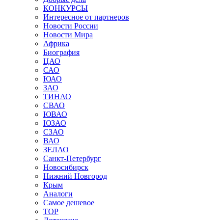
КОНКУРСЫ
Интересное от партнеров
Новости России
Новости Мира
Африка
Биография
ЦАО
САО
ЮАО
ЗАО
ТИНАО
СВАО
ЮВАО
ЮЗАО
СЗАО
ВАО
ЗЕЛАО
Санкт-Петербург
Новосибирск
Нижний Новгород
Крым
Аналоги
Самое дешевое
TOP