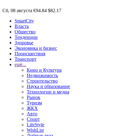
Сб, 08 августа
€94.84
$82.17
SmartCity
Власть
Общество
Тенденции
Здоровье
Экономика и бизнес
Происшествия
Транспорт
ещё...
Кино и Культура
Недвижимость
Строительство
Наука и образование
Технологии и медиа
Рынок
Туризм
ЖКХ
Авто
Спорт
LifeStyle
WishList
Добрые дела