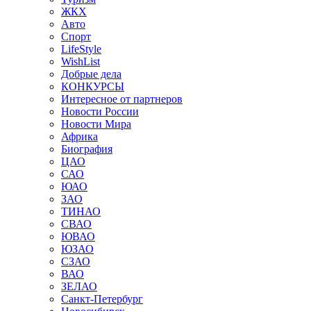
ЖКХ
Авто
Спорт
LifeStyle
WishList
Добрые дела
КОНКУРСЫ
Интересное от партнеров
Новости России
Новости Мира
Африка
Биография
ЦАО
САО
ЮАО
ЗАО
ТИНАО
СВАО
ЮВАО
ЮЗАО
СЗАО
ВАО
ЗЕЛАО
Санкт-Петербург