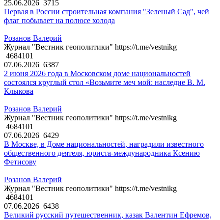
25.06.2026
3715
Первая в России строительная компания "Зеленый Сад", чей
флаг побывает на полюсе холода
Розанов Валерий
Журнал "Вестник геополитики" https://t.me/vestnikg
4684101
07.06.2026
6387
2 июня 2026 года в Московском доме национальностей
состоялся круглый стол «Возьмите меч мой: наследие В. М.
Клыкова
Розанов Валерий
Журнал "Вестник геополитики" https://t.me/vestnikg
4684101
07.06.2026
6429
В Москве, в Доме национальностей, наградили известного
общественного деятеля, юриста-международника Ксению
Фетисову
Розанов Валерий
Журнал "Вестник геополитики" https://t.me/vestnikg
4684101
07.06.2026
6438
Великий русский путешественник, казак Валентин Ефремов,