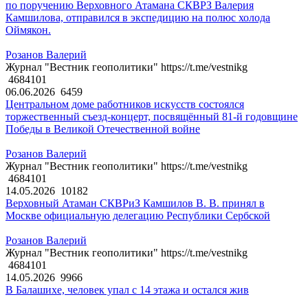
по поручению Верховного Атамана СКВРЗ Валерия
Камшилова, отправился в экспедицию на полюс холода
Оймякон.
Розанов Валерий
Журнал "Вестник геополитики" https://t.me/vestnikg
4684101
06.06.2026
6459
Центральном доме работников искусств состоялся
торжественный съезд-концерт, посвящённый 81-й годовщине
Победы в Великой Отечественной войне
Розанов Валерий
Журнал "Вестник геополитики" https://t.me/vestnikg
4684101
14.05.2026
10182
Верховный Атаман СКВРиЗ Камшилов В. В. принял в
Москве официальную делегацию Республики Сербской
Розанов Валерий
Журнал "Вестник геополитики" https://t.me/vestnikg
4684101
14.05.2026
9966
В Балашихе, человек упал с 14 этажа и остался жив