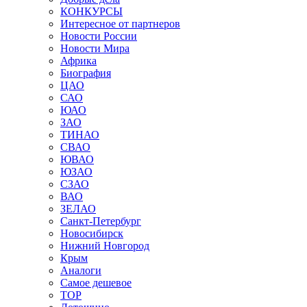
КОНКУРСЫ
Интересное от партнеров
Новости России
Новости Мира
Африка
Биография
ЦАО
САО
ЮАО
ЗАО
ТИНАО
СВАО
ЮВАО
ЮЗАО
СЗАО
ВАО
ЗЕЛАО
Санкт-Петербург
Новосибирск
Нижний Новгород
Крым
Аналоги
Самое дешевое
TOP