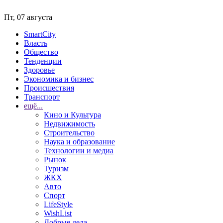
Пт, 07 августа
SmartCity
Власть
Общество
Тенденции
Здоровье
Экономика и бизнес
Происшествия
Транспорт
ещё...
Кино и Культура
Недвижимость
Строительство
Наука и образование
Технологии и медиа
Рынок
Туризм
ЖКХ
Авто
Спорт
LifeStyle
WishList
Добрые дела