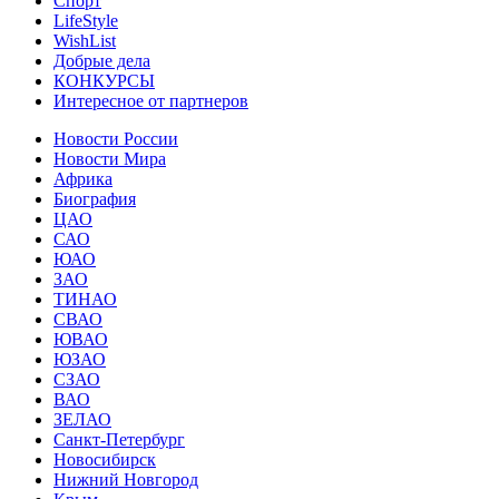
Спорт
LifeStyle
WishList
Добрые дела
КОНКУРСЫ
Интересное от партнеров
Новости России
Новости Мира
Африка
Биография
ЦАО
САО
ЮАО
ЗАО
ТИНАО
СВАО
ЮВАО
ЮЗАО
СЗАО
ВАО
ЗЕЛАО
Санкт-Петербург
Новосибирск
Нижний Новгород