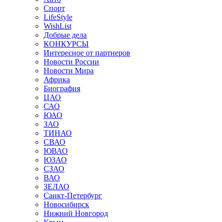
Спорт
LifeStyle
WishList
Добрые дела
КОНКУРСЫ
Интересное от партнеров
Новости России
Новости Мира
Африка
Биография
ЦАО
САО
ЮАО
ЗАО
ТИНАО
СВАО
ЮВАО
ЮЗАО
СЗАО
ВАО
ЗЕЛАО
Санкт-Петербург
Новосибирск
Нижний Новгород