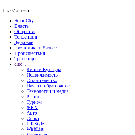
Пт, 07 августа
SmartCity
Власть
Общество
Тенденции
Здоровье
Экономика и бизнес
Происшествия
Транспорт
ещё...
Кино и Культура
Недвижимость
Строительство
Наука и образование
Технологии и медиа
Рынок
Туризм
ЖКХ
Авто
Спорт
LifeStyle
WishList
Добрые дела