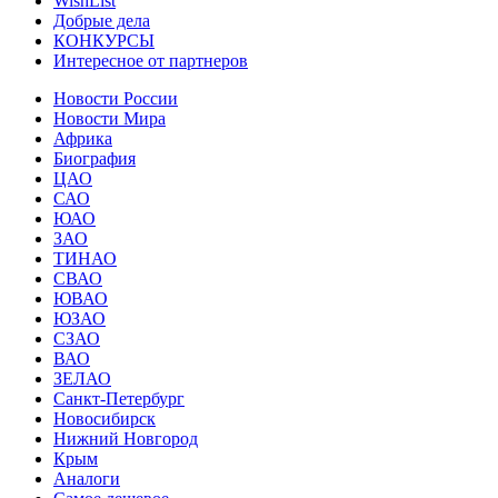
WishList
Добрые дела
КОНКУРСЫ
Интересное от партнеров
Новости России
Новости Мира
Африка
Биография
ЦАО
САО
ЮАО
ЗАО
ТИНАО
СВАО
ЮВАО
ЮЗАО
СЗАО
ВАО
ЗЕЛАО
Санкт-Петербург
Новосибирск
Нижний Новгород
Крым
Аналоги