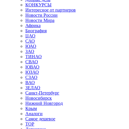
КОНКУРСЫ
Интересное от партнеров
Новости России
Новости Мира
Африка
Биография
ЦАО
САО
ЮАО
ЗАО
ТИНАО
СВАО
ЮВАО
ЮЗАО
СЗАО
ВАО
ЗЕЛАО
Санкт-Петербург
Новосибирск
Нижний Новгород
Крым
Аналоги
Самое дешевое
TOP